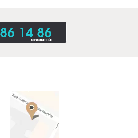
86 14 86
sans surcoût