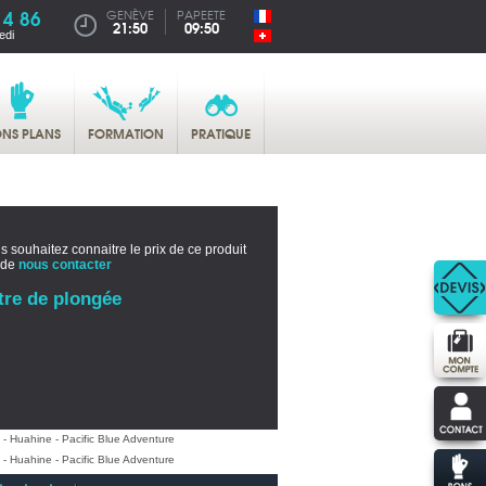
14 86
GENÈVE
PAPEETE
21:50
09:50
edi
NS PLANS
FORMATION
PRATIQUE
s souhaitez connaitre le prix de ce produit
 de
nous contacter
tre de plongée