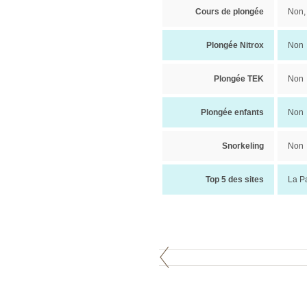
Cours de plongée
Non,
Plongée Nitrox
Non
Plongée TEK
Non
Plongée enfants
Non
Snorkeling
Non
Top 5 des sites
La Pa