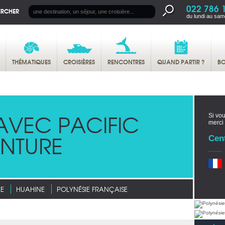
022 786 
ERCHER
du lundi au sam
THÉMATIQUES
CROISIÈRES
RENCONTRES
QUAND PARTIR ?
BO
AVEC PACIFIC
Si vou
merci
ENTURE
Cen
ÉE
HUAHINE
POLYNÉSIE FRANÇAISE