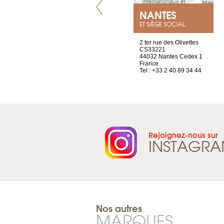
VILLENEUVE
NANTES
ET SIÈGE SOCIAL
Chez Scuba-shop
2 ter rue des Olivettes
Route d’Arvel, 106
CS33221
1844 Villeneuve
44032 Nantes Cedex 1
Suisse
France
Tel : +41 21 965 65 00
Tel : +33 2 40 89 34 44
Rejoignez-nous sur
INSTAGR
Nos autres
MARQUES