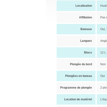
Localisation
Huah
Affiliation
Pas d
Bateaux
Oui, 
Langues
Angla
Blocs
12 L 
Plongée du bord
Non
Plongées en bateau
Oui
Programme de plongée
2 plo
Location de matériel
L’équ