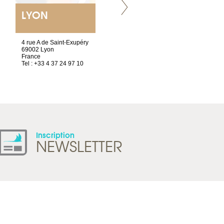
LYON
VILLENEUVE
4 rue A de Saint-Exupéry
Chez Scuba-shop
69002 Lyon
Route d’Arvel, 106
France
1844 Villeneuve
Tel : +33 4 37 24 97 10
Suisse
Tel : +41 21 965 65 00
Inscription
NEWSLETTER