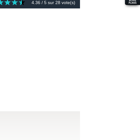
4.36
/ 5 sur
28
vote(s)