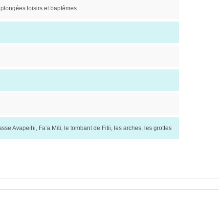
 plongées loisirs et baptêmes
sse Avapeihi, Fa’a Miti, le tombant de Fitii, les arches, les grottes