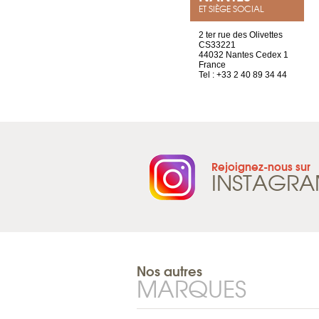
ET SIÈGE SOCIAL
Chez Scuba-shop
2 ter rue des Olivettes
Route d’Arvel, 106
CS33221
1844 Villeneuve
44032 Nantes Cedex 1
Suisse
France
Tel : +41 21 965 65 00
Tel : +33 2 40 89 34 44
Rejoignez-nous sur
INSTAGR
Nos autres
MARQUES