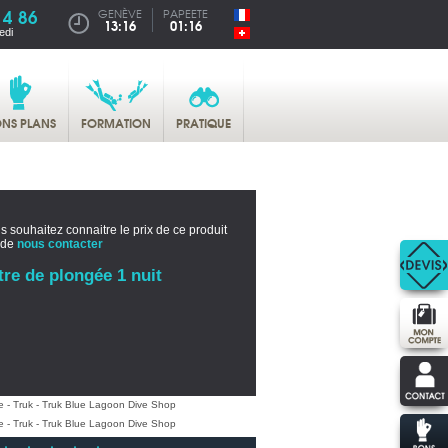
14 86
GENÈVE
PAPEETE
13:16
01:16
edi
NS PLANS
FORMATION
PRATIQUE
s souhaitez connaitre le prix de ce produit
 de
nous contacter
re de plongée 1 nuit