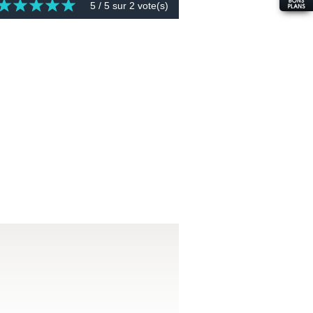
5
/ 5 sur
2
vote(s)