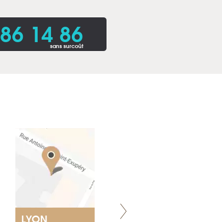
86 14 86
sans surcoût
LYON
VILLENEUVE