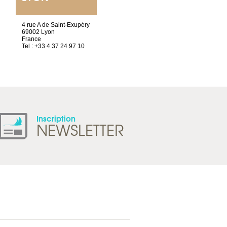
4 rue A de Saint-Exupéry
Chez Scuba-shop
69002 Lyon
Route d’Arvel, 106
France
1844 Villeneuve
Tel : +33 4 37 24 97 10
Suisse
Tel : +41 21 965 65 00
Inscription
NEWSLETTER