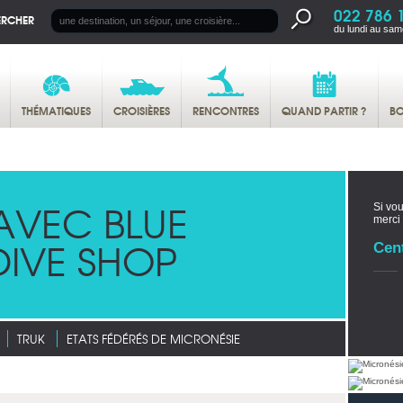
022 786 
ERCHER
du lundi au sam
THÉMATIQUES
CROISIÈRES
RENCONTRES
QUAND PARTIR ?
BO
AVEC BLUE
Si vou
merci
IVE SHOP
Cent
TRUK
ETATS FÉDÉRÉS DE MICRONÉSIE