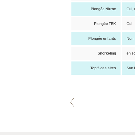
Plongée Nitrox
Oui,
Plongée TEK
Oui
Plongée enfants
Non
Snorkeling
en so
Top 5 des sites
San 