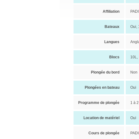
Affiliation
PADI
Bateaux
Oui,
Langues
Angl
Blocs
10L, 
Plongée du bord
Non
Plongées en bateau
Oui
Programme de plongée
1 à 2
Location de matériel
Oui
Cours de plongée
PADI,