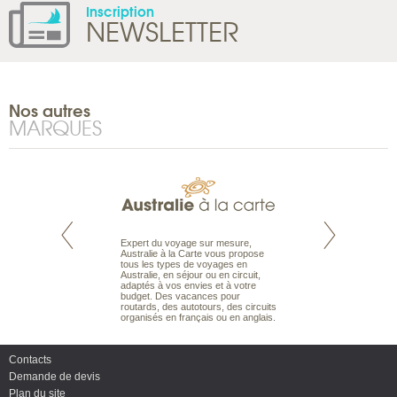
Inscription
NEWSLETTER
Nos autres
MARQUES
te est le spécialiste
Expert du voyage sur mesure,
Parce qu'ils sont
 le Pacifique.
Australie à la Carte vous propose
passionnés d’anim
bout du monde, en
tous les types de voyages en
sauvage, l'équipe d
sière, pour
Australie, en séjour ou en circuit,
carte comprend vos
ples et des îles
adaptés à vos envies et à votre
à votre service so
prenants, en hôtels
budget. Des vacances pour
voyage à la carte 
dans des pensions
routards, des autotours, des circuits
bâtir un safari à l
organisés en français ou en anglais.
envies.
Contacts
Demande de devis
Plan du site