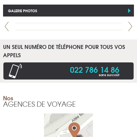
GALERIE PHOTOS
UN SEUL NUMÉRO DE TÉLÉPHONE POUR TOUS VOS
APPELS
022 786 14 86
sans surcoût
Nos
AGENCES DE VOYAGE