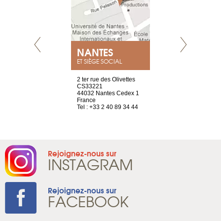
NEUVE
NANTES
GENÈV
ET SIÈGE SOCIAL
a-shop
2 ter rue des Olivettes
rue de Montc
el, 106
CS33221
1207 Genèv
neuve
44032 Nantes Cedex 1
Suisse
France
Tel : +41 22 
1 965 65 00
Tel : +33 2 40 89 34 44
Rejoignez-nous sur
INSTAGRAM
Rejoignez-nous sur
FACEBOOK