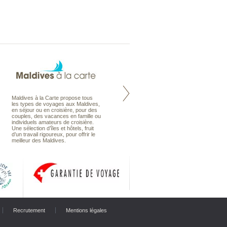
Maldives à la Carte propose tous
Notre site Odyssee est un portail
les types de voyages aux Maldives,
qui regroupe l’ensemble de nos
en séjour ou en croisière, pour des
offres de voyages. Vous trouverez
couples, des vacances en famille ou
une carte interactive, la gestion des
individuels amateurs de croisière.
listes de mariage et voyages de
Une sélection d’îles et hôtels, fruit
noces. Vous pourrez aussi vous
d’un travail rigoureux, pour offrir le
abonnez à nos Newsletters.
meilleur des Maldives.
Recrutement
Mentions légales