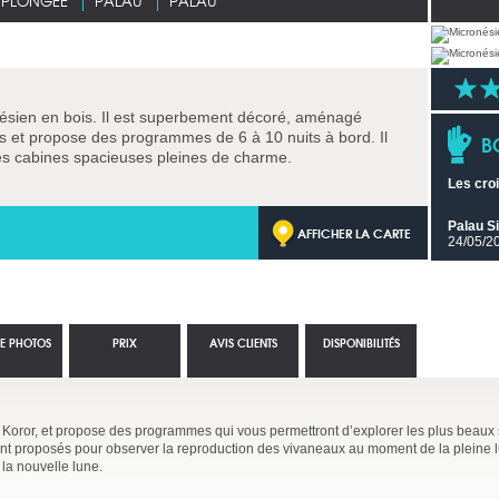
E PLONGÉE
PALAU
PALAU
nésien en bois. Il est superbement décoré, aménagé
s et propose des programmes de 6 à 10 nuits à bord. Il
B
les cabines spacieuses pleines de charme.
Les cro
Palau S
AFFICHER LA CARTE
24/05/2
IE PHOTOS
PRIX
AVIS CLIENTS
DISPONIBILITÉS
 Koror, et propose des programmes qui vous permettront d’explorer les plus beaux 
 sont proposés pour observer la reproduction des vivaneaux au moment de la pleine l
 la nouvelle lune.