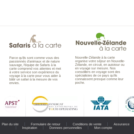
Nouvelle-Zélande à la carte
Parce qu'ils sont comme vous des
organise votre séjour en Nouvelle-
passionnés d’animaux et de nature
Zélande, en circuit, en autotour ou
sauvage, l'équipe de Safaris à la
en voyage sur mesure. Nos
carte comprend vos attentes et met
conseillers en voyage sont des
à votre service son expérience du
spécialistes de ce pays qu’ils
voyage à la carte pour vous aider à
connaissent presque comme leur
bâtir un safari à la mesure de vos
poche.
envies.
Plan du site
Formulaire de retour
Conditions de vente
Assurance
Inspiration
Donnees personnelles
Mon compte