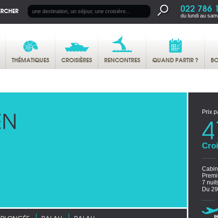
022 786 
ERCHER
du lundi au sam
THÉMATIQUES
CROISIÈRES
RENCONTRES
QUAND PARTIR ?
BO
EN
Prix p
4
Croi
Cabi
Premi
7 nuit
Du 29