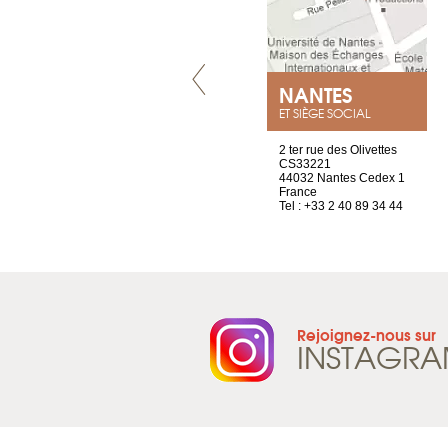
VILLENEUVE
NANTES
ET SIÈGE SOCIAL
Chez Scuba-shop
2 ter rue des Olivettes
Route d’Arvel, 106
CS33221
1844 Villeneuve
44032 Nantes Cedex 1
Suisse
France
Tel : +41 21 965 65 00
Tel : +33 2 40 89 34 44
Rejoignez-nous sur
INSTAGR