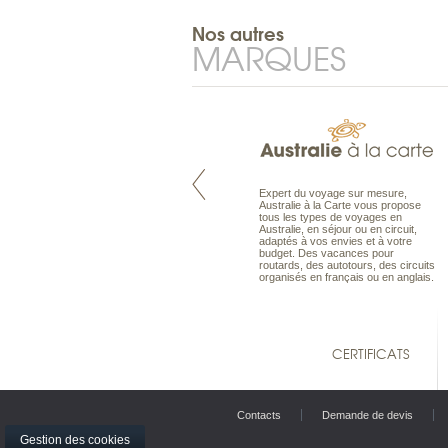
Nos autres
MARQUES
Pacifique à la carte est le spécialiste
Expert du voyage sur mesure,
des voyages dans le Pacifique.
Australie à la Carte vous propose
Partez à l’autre bout du monde, en
tous les types de voyages en
séjour ou en croisière, pour
Australie, en séjour ou en circuit,
découvrir des peuples et des îles
adaptés à vos envies et à votre
toujours plus surprenants, en hôtels
budget. Des vacances pour
de luxe, comme dans des pensions
routards, des autotours, des circuits
de charme.
organisés en français ou en anglais.
CERTIFICATS
Contacts
Demande de devis
Gestion des cookies