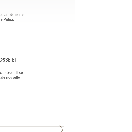
 autant de noms
de Palau.
SSE ET
i près qu’il se
t de nouvelle