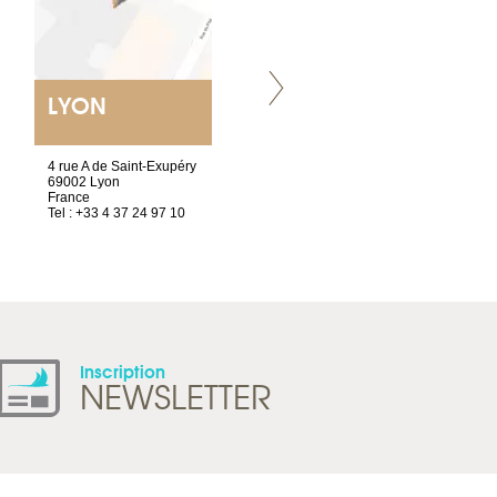
LYON
VILLENEUVE
4 rue A de Saint-Exupéry
Chez Scuba-shop
69002 Lyon
Route d’Arvel, 106
France
1844 Villeneuve
Tel : +33 4 37 24 97 10
Suisse
Tel : +41 21 965 65 00
Inscription
NEWSLETTER