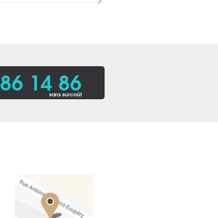
86 14 86
sans surcoût