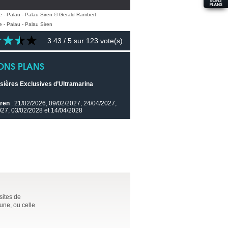
3.43
/ 5 sur
123
vote(s)
ONS PLANS
isières Exclusives d’Ultramarina
iren
: 21/02/2026, 09/02/2027, 24/04/2027,
027, 03/02/2028 et 14/04/2028
sites de
une, ou celle