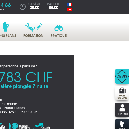
14 86
GENÈVE
PAPEETE
20:00
08:00
edi
NS PLANS
FORMATION
PRATIQUE
ar personne à partir de :
783 CHF
sière plongée 7 nuits
ne
um Double
s - Palau Islands
/08/2026 au 05/09/2026