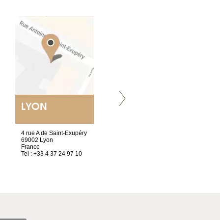
LYON
VILLENEUVE
4 rue A de Saint-Exupéry
Chez Scuba-shop
69002 Lyon
Route d’Arvel, 106
France
1844 Villeneuve
Tel : +33 4 37 24 97 10
Suisse
Tel : +41 21 965 65 00