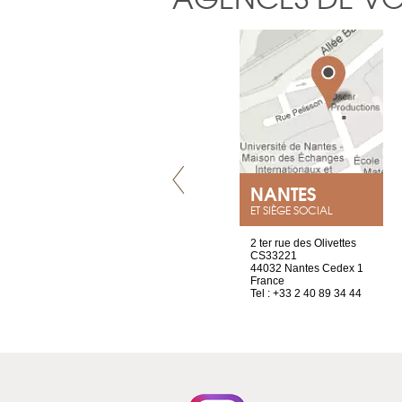
VILLENEUVE
NANTES
ET SIÈGE SOCIAL
Chez Scuba-shop
2 ter rue des Olivettes
Route d’Arvel, 106
CS33221
1844 Villeneuve
44032 Nantes Cedex 1
Suisse
France
Tel : +41 21 965 65 00
Tel : +33 2 40 89 34 44