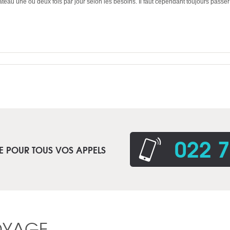
teau une ou deux fois par jour selon les besoins. Il faut cependant toujours passer
022 7
E POUR TOUS VOS APPELS
OYAGE