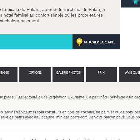
e tropicale de Peleliu, au Sud de l’archipel de Palau, à
 hôtel familial au confort simple où les propriétaires
nt chaleureusement.
AFFICHER LA CARTE
ONGÉE
OPTIONS
GALERIE PHOTOS
PRIX
AVIS CLIE
e plage, il est entouré d'une végétation luxuriante. Ce petit hôtel bénéficie d'un ca
jardins tropicaux et sont construits en bois de cocotier, de palmier ou de bois loc
, salle de bains avec eau chaude, minibar, coffre-fort. De votre balcon privé, vous p