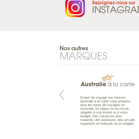
Rejoignez-nous sur
INSTAGR
Nos autres
MARQUES
Pacifique à la carte est le spécialiste
Expert du voyage sur mesure,
des voyages dans le Pacifique.
Australie à la Carte vous propose
Partez à l’autre bout du monde, en
tous les types de voyages en
séjour ou en croisière, pour
Australie, en séjour ou en circuit,
découvrir des peuples et des îles
adaptés à vos envies et à votre
toujours plus surprenants, en hôtels
budget. Des vacances pour
de luxe, comme dans des pensions
routards, des autotours, des circuits
de charme.
organisés en français ou en anglais.