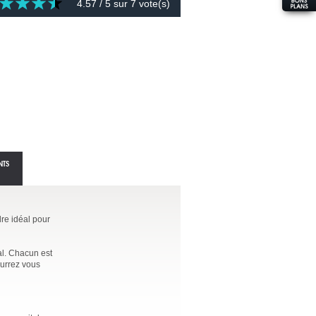
4.57
/ 5 sur
7
vote(s)
NTS
dre idéal pour
al. Chacun est
ourrez vous