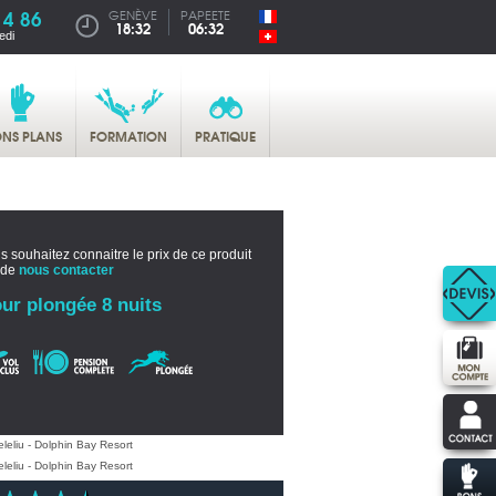
14 86
GENÈVE
PAPEETE
18:32
06:32
edi
NS PLANS
FORMATION
PRATIQUE
s souhaitez connaitre le prix de ce produit
 de
nous contacter
ur plongée 8 nuits