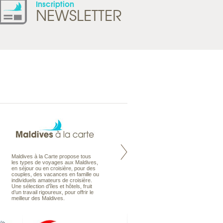
Inscription
NEWSLETTER
Maldives à la Carte propose tous
Notre site Odyssee est un portail
les types de voyages aux Maldives,
qui regroupe l’ensemble de nos
en séjour ou en croisière, pour des
offres de voyages. Vous trouverez
couples, des vacances en famille ou
une carte interactive, la gestion des
individuels amateurs de croisière.
listes de mariage et voyages de
Une sélection d’îles et hôtels, fruit
noces. Vous pourrez aussi vous
d’un travail rigoureux, pour offrir le
abonnez à nos Newsletters.
meilleur des Maldives.