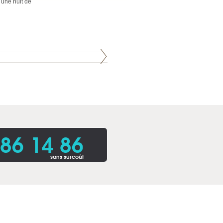
 une nuit de
86 14 86
sans surcoût