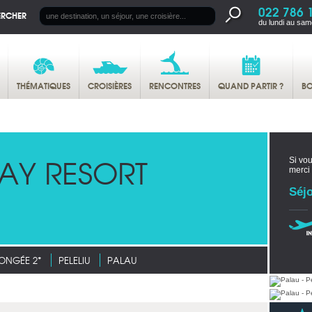
022 786 
ERCHER
du lundi au sam
THÉMATIQUES
CROISIÈRES
RENCONTRES
QUAND PARTIR ?
BO
AY RESORT
Si vou
merci
Séjo
ONGÉE 2*
PELELIU
PALAU