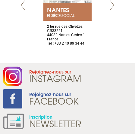
NEUVE
NANTES
GENÈV
ET SIÈGE SOCIAL
a-shop
2 ter rue des Olivettes
rue de Montc
el, 106
CS33221
1207 Genèv
neuve
44032 Nantes Cedex 1
Suisse
France
Tel : +41 22 
1 965 65 00
Tel : +33 2 40 89 34 44
Rejoignez-nous sur
INSTAGRAM
Rejoignez-nous sur
FACEBOOK
Inscription
NEWSLETTER