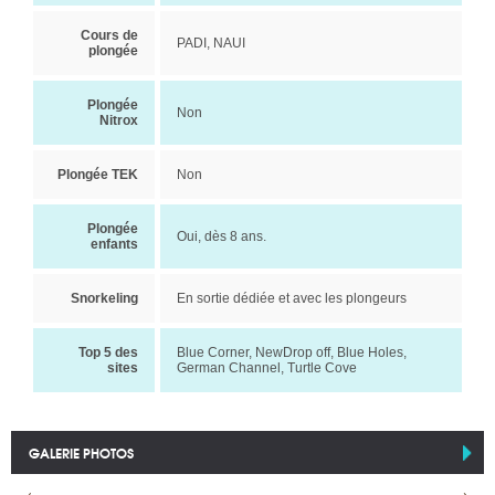
Cours de
PADI, NAUI
plongée
Plongée
Non
Nitrox
Plongée TEK
Non
Plongée
Oui, dès 8 ans.
enfants
Snorkeling
En sortie dédiée et avec les plongeurs
Top 5 des
Blue Corner, NewDrop off, Blue Holes,
sites
German Channel, Turtle Cove
GALERIE PHOTOS