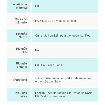
Location de
Oui
matériel
Cours de
PADI jusqu’au niveau Advanced
plongée
Plongée
Oui, gratuit en 32% pour plongeurs certifiés
Nitrox
Plongée
Non
TEK
Plongée
Oui. Cours dès 8 ans
enfants
sur le house reef ou en sortie bateau dédiée
Snorkeling
organisée par l’hôtel
Top 5 des
Lankan Reef, Barracuda Giri, Paradise Rock,
sites
HP Reef, Lobster Station