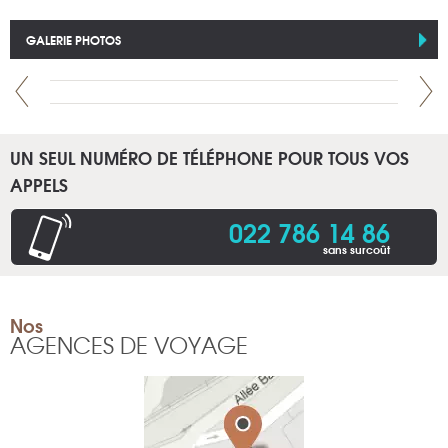
GALERIE PHOTOS
UN SEUL NUMÉRO DE TÉLÉPHONE POUR TOUS VOS
APPELS
022 786 14 86
sans surcoût
Nos
AGENCES DE VOYAGE