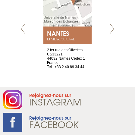
NEUVE
NANTES
GENÈV
ET SIÈGE SOCIAL
a-shop
2 ter rue des Olivettes
rue de Montc
el, 106
CS33221
1207 Genèv
neuve
44032 Nantes Cedex 1
Suisse
France
Tel : +41 22 
1 965 65 00
Tel : +33 2 40 89 34 44
Rejoignez-nous sur
INSTAGRAM
Rejoignez-nous sur
FACEBOOK