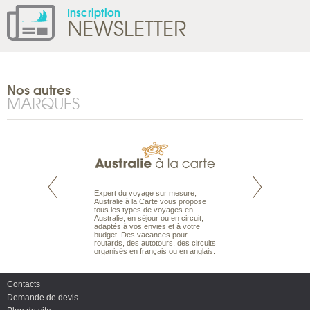
Inscription
NEWSLETTER
Nos autres
MARQUES
te est le spécialiste
Expert du voyage sur mesure,
Parce qu'ils sont
 le Pacifique.
Australie à la Carte vous propose
passionnés d’anim
bout du monde, en
tous les types de voyages en
sauvage, l'équipe d
sière, pour
Australie, en séjour ou en circuit,
carte comprend vos
ples et des îles
adaptés à vos envies et à votre
à votre service so
prenants, en hôtels
budget. Des vacances pour
voyage à la carte 
dans des pensions
routards, des autotours, des circuits
bâtir un safari à l
organisés en français ou en anglais.
envies.
Contacts
Demande de devis