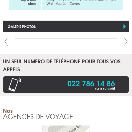
sites
Wall, Maafaru Caves
GALERIE PHOTOS
UN SEUL NUMÉRO DE TÉLÉPHONE POUR TOUS VOS
APPELS
022 786 14 86
sans surcoût
Nos
AGENCES DE VOYAGE
NEUVE