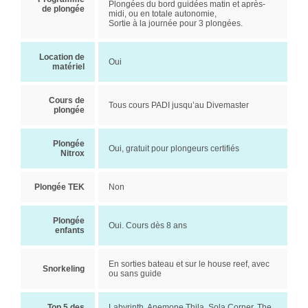
Plongées du bord guidées matin et après-
de plongée
midi, ou en totale autonomie,
Sortie à la journée pour 3 plongées.
Location de
Oui
matériel
Cours de
Tous cours PADI jusqu’au Divemaster
plongée
Plongée
Oui, gratuit pour plongeurs certifiés
Nitrox
Plongée TEK
Non
Plongée
Oui. Cours dès 8 ans
enfants
En sorties bateau et sur le house reef, avec
Snorkeling
ou sans guide
Top 5 des
Labyrinth, Anemone Thila, Sola Corner, The