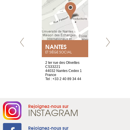
a-shop
el, 106
neuve
1 965 65 00
NANTES
GENÈV
ET SIÈGE SOCIAL
2 ter rue des Olivettes
rue de Montc
CS33221
1207 Genèv
44032 Nantes Cedex 1
Suisse
France
Tel : +41 22 
Tel : +33 2 40 89 34 44
Rejoignez-nous sur
INSTAGRAM
Rejoignez-nous sur