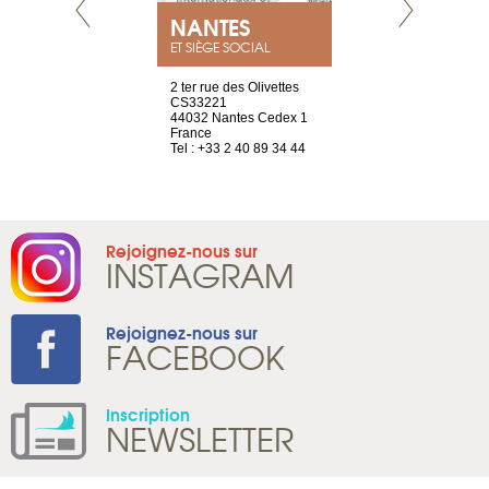
NEUVE
NANTES
GENÈV
ET SIÈGE SOCIAL
a-shop
2 ter rue des Olivettes
rue de Montc
el, 106
CS33221
1207 Genèv
neuve
44032 Nantes Cedex 1
Suisse
France
Tel : +41 22 
1 965 65 00
Tel : +33 2 40 89 34 44
Rejoignez-nous sur
INSTAGRAM
Rejoignez-nous sur
FACEBOOK
Inscription
NEWSLETTER