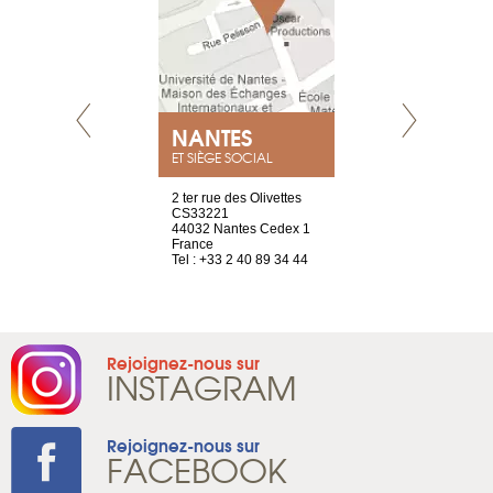
NEUVE
NANTES
GENÈV
ET SIÈGE SOCIAL
a-shop
2 ter rue des Olivettes
rue de Montc
el, 106
CS33221
1207 Genèv
neuve
44032 Nantes Cedex 1
Suisse
France
Tel : +41 22 
1 965 65 00
Tel : +33 2 40 89 34 44
Rejoignez-nous sur
INSTAGRAM
Rejoignez-nous sur
FACEBOOK