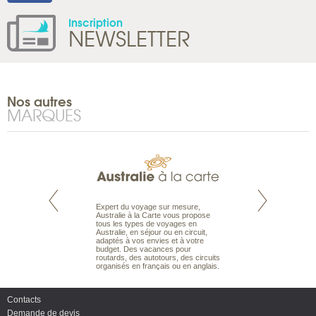
Inscription
NEWSLETTER
Nos autres
MARQUES
te est le spécialiste
Expert du voyage sur mesure,
Parce qu'ils sont
 le Pacifique.
Australie à la Carte vous propose
passionnés d’anim
bout du monde, en
tous les types de voyages en
sauvage, l'équipe d
sière, pour
Australie, en séjour ou en circuit,
carte comprend vos
ples et des îles
adaptés à vos envies et à votre
à votre service so
prenants, en hôtels
budget. Des vacances pour
voyage à la carte 
dans des pensions
routards, des autotours, des circuits
bâtir un safari à l
organisés en français ou en anglais.
envies.
Contacts
Demande de devis