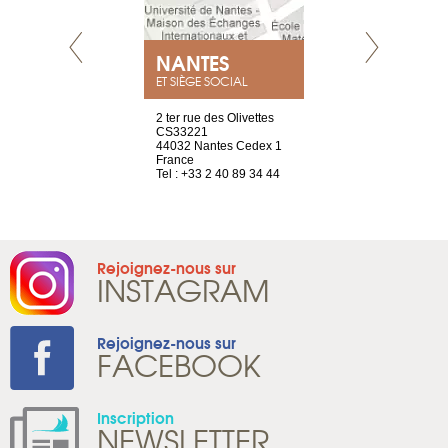
NEUVE
NANTES
GENÈV
ET SIÈGE SOCIAL
a-shop
2 ter rue des Olivettes
rue de Montc
el, 106
CS33221
1207 Genèv
neuve
44032 Nantes Cedex 1
Suisse
France
Tel : +41 22 
1 965 65 00
Tel : +33 2 40 89 34 44
Rejoignez-nous sur
INSTAGRAM
Rejoignez-nous sur
FACEBOOK
Inscription
NEWSLETTER