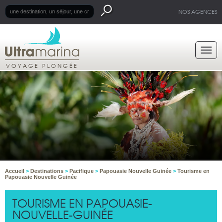
NOS AGENCES
VOYAGE PLONGÉE
Accueil
>
Destinations
>
Pacifique
>
Papouasie Nouvelle Guinée
>
Tourisme en
Papouasie Nouvelle Guinée
TOURISME EN PAPOUASIE-
NOUVELLE-GUINÉE