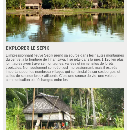
EXPLORER LE SEPIK
L’impressionnant fleuve Sepik prend sa source dans les hautes montagnes
du centre, à la frontière de l’Irian Jaya. Il se jette dans la mer, 1 126 km plus
loin, après avoir traversé montagnes, vallées et immensités de forêts
tropicales. Non seulement son débit est impressionnant, mais il est très
important pour les nombreux villages qui sont installés sur ses berges, et
celles de ses nombreux affluents. C’est une source de vie, une voie de
communication et d’échanges entre les