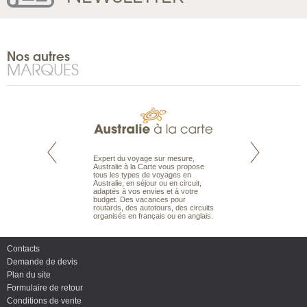
Nos autres
MARQUES
te est le spécialiste
Expert du voyage sur mesure,
Parce qu'ils sont
 le Pacifique.
Australie à la Carte vous propose
passionnés d’anim
bout du monde, en
tous les types de voyages en
sauvage, l'équipe d
sière, pour
Australie, en séjour ou en circuit,
carte comprend vos
ples et des îles
adaptés à vos envies et à votre
à votre service so
prenants, en hôtels
budget. Des vacances pour
voyage à la carte 
dans des pensions
routards, des autotours, des circuits
bâtir un safari à l
organisés en français ou en anglais.
envies.
Contacts
Demande de devis
Plan du site
Formulaire de retour
Conditions de vente