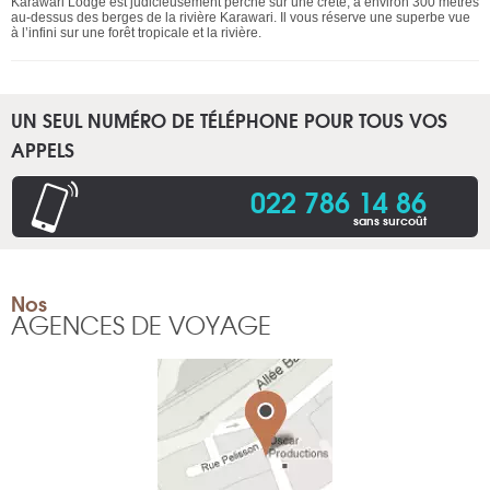
Karawari Lodge est judicieusement perché sur une crête, à environ 300 mètres
au-dessus des berges de la rivière Karawari. Il vous réserve une superbe vue
à l’infini sur une forêt tropicale et la rivière.
UN SEUL NUMÉRO DE TÉLÉPHONE POUR TOUS VOS
APPELS
022 786 14 86
sans surcoût
Nos
AGENCES DE VOYAGE