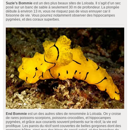
Suzie’s Bommie
est un des plus beaux sites de Loloata. Il s’agit d’un sec
posé sur un banc de sable à seulement 30 m de profondeur. La plongée
débute à environ 13 m, vous ne risquez pas de vous ennuyer car il
foisonne de vie. Vous pourrez notamment observer des hippocampes
pygmées, et des coraux superbes.
End Bommie
est un des autres sites de renommée à Loloata. On y croise
de rares poissons-scorpions, poissons-crocodiles, et hippocampes
pygmées, et grâce aux courants souvent présents sur le récif, la vie est
prolifique. Les parois du récif sont couvertes de belles gorgones dont des
gorgones bâton, ainsi que des blocs de corail-soleil, et des branches de