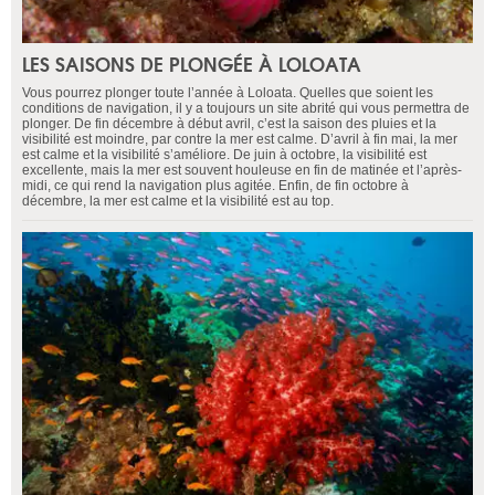
LES SAISONS DE PLONGÉE À LOLOATA
Vous pourrez plonger toute l’année à Loloata. Quelles que soient les
conditions de navigation, il y a toujours un site abrité qui vous permettra de
plonger. De fin décembre à début avril, c’est la saison des pluies et la
visibilité est moindre, par contre la mer est calme. D’avril à fin mai, la mer
est calme et la visibilité s’améliore. De juin à octobre, la visibilité est
excellente, mais la mer est souvent houleuse en fin de matinée et l’après-
midi, ce qui rend la navigation plus agitée. Enfin, de fin octobre à
décembre, la mer est calme et la visibilité est au top.