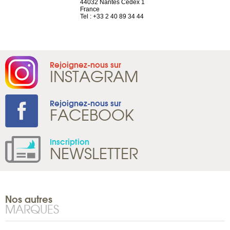
neuve
44032 Nantes Cedex 1
Suisse
France
Tel : +41 22 
1 965 65 00
Tel : +33 2 40 89 34 44
Rejoignez-nous sur
INSTAGRAM
Rejoignez-nous sur
FACEBOOK
Inscription
NEWSLETTER
Nos autres
MARQUES