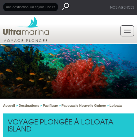
NOS AGENCES
VOYAGE PLONGÉE
Accueil
>
Destinations
>
Pacifique
>
Papouasie Nouvelle Guinée
>
Loloata
VOYAGE PLONGÉE À LOLOATA
ISLAND