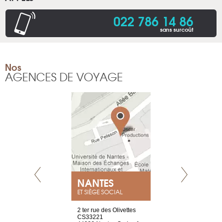
022 786 14 86
sans surcoût
Nos
AGENCES DE VOYAGE
NEUVE
NANTES
GENÈV
ET SIÈGE SOCIAL
a-shop
2 ter rue des Olivettes
rue de Montc
el, 106
CS33221
1207 Genèv