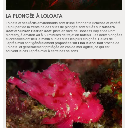
LA PLONGÉE À LOLOATA
Loloata et ses récifs environnants sont d’une étonnante richesse et variété.
La plupart de la trentaine des sites de plongée sont situés sur
Nateara
Reef
et
Sunken Barrier Reef
, juste en face de Bootless Bay et de Port
Moresby, à environ 40 à 60 minutes de trajet en bateau. Les deux plongées
successives ont lieu le matin sur les sites les plus éloignés. Celles de
l’après-midi sont généralement proposées sur
Lion Island
, tout proche de
Loloata, et généralement protégée en cas de mer agitée, ce qui est
souvent le cas l’après-midi à certaines saisons.