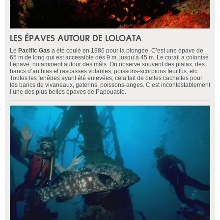
LES ÉPAVES AUTOUR DE LOLOATA
Le
Pacific Gas
a été coulé en 1986 pour la plongée. C’est une épave de
65 m de long qui est accessible dès 9 m, jusqu’à 45 m. Le corail a colonisé
l’épave, notamment autour des mâts. On observe souvent des platax, des
bancs d’anthias et rascasses volantes, poissons-scorpions feuillus, etc.
Toutes les fenêtres ayant été enlevées, cela fait de belles cachettes pour
les bancs de vivaneaux, gaterins, poissons-anges. C’est incontestablement
l’une des plus belles épaves de Papouasie.