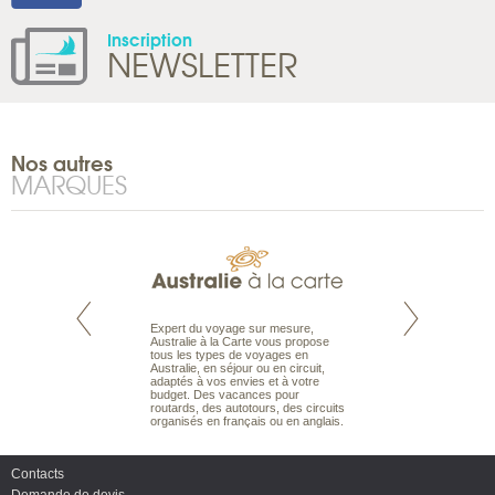
Inscription
NEWSLETTER
Nos autres
MARQUES
te est le spécialiste
Expert du voyage sur mesure,
Parce qu'ils sont
 le Pacifique.
Australie à la Carte vous propose
passionnés d’anim
bout du monde, en
tous les types de voyages en
sauvage, l'équipe d
sière, pour
Australie, en séjour ou en circuit,
carte comprend vos
ples et des îles
adaptés à vos envies et à votre
à votre service so
prenants, en hôtels
budget. Des vacances pour
voyage à la carte 
dans des pensions
routards, des autotours, des circuits
bâtir un safari à l
organisés en français ou en anglais.
envies.
Contacts