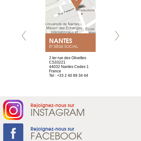
NEUVE
NANTES
GENÈV
ET SIÈGE SOCIAL
a-shop
2 ter rue des Olivettes
rue de Montc
el, 106
CS33221
1207 Genèv
neuve
44032 Nantes Cedex 1
Suisse
France
Tel : +41 22 
1 965 65 00
Tel : +33 2 40 89 34 44
Rejoignez-nous sur
INSTAGRAM
Rejoignez-nous sur
FACEBOOK