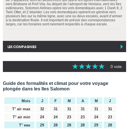
vers Brisbane et Port Vila. Au départ de l’aéroport de Honiara, vers les îles
extérieures, Solomon Airlines opère les vols domestiques avec 1 Dash 8, 2
Twin Otter, et 2 Islander. Les vols domestiques opèrent en général vers
plusieurs îles sur la même ligne, avec une ou deux escales, avant d’arriver
à la destination finale. Il est important de prévoir des correspondances
larges, car les horaires sont rarement respectés à chaque escale.
LES COMPAGNIES
0 vote
Guide des formalités et climat pour votre voyage
plongée dans les Iles Salomon
Mois
J
F
M
A
M
J
T° air max
32
31
31
31
31
31
T° air min
24
24
23
23
24
23
T° eau
29
28
28
28
29
28