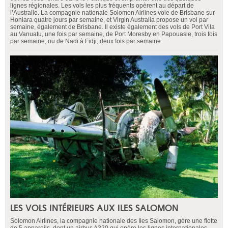
lignes régionales. Les vols les plus fréquents opèrent au départ de
l’Australie. La compagnie nationale Solomon Airlines vole de Brisbane sur
Honiara quatre jours par semaine, et Virgin Australia propose un vol par
semaine, également de Brisbane. Il existe également des vols de Port Vila
au Vanuatu, une fois par semaine, de Port Moresby en Papouasie, trois fois
par semaine, ou de Nadi à Fidji, deux fois par semaine.
LES VOLS INTÉRIEURS AUX ILES SALOMON
Solomon Airlines, la compagnie nationale des Iles Salomon, gère une flotte
de 5 appareils, dont un airbus A320 qui opère les lignes internationales