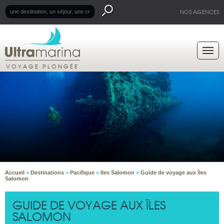
NOS AGENCES
VOYAGE PLONGÉE
Accueil
>
Destinations
>
Pacifique
>
Iles Salomon
>
Guide de voyage aux îles
Salomon
GUIDE DE VOYAGE AUX ÎLES
SALOMON