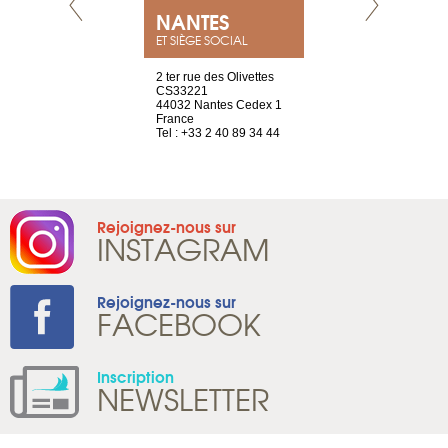
NEUVE
NANTES
GENÈV
ET SIÈGE SOCIAL
a-shop
2 ter rue des Olivettes
rue de Montc
el, 106
CS33221
1207 Genèv
neuve
44032 Nantes Cedex 1
Suisse
France
Tel : +41 22 
1 965 65 00
Tel : +33 2 40 89 34 44
Rejoignez-nous sur
INSTAGRAM
Rejoignez-nous sur
FACEBOOK
Inscription
NEWSLETTER