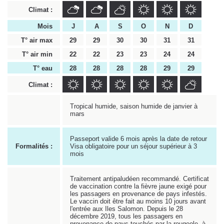
Climat :
Mois
J
A
S
O
N
D
T° air max
29
29
30
30
31
31
T° air min
22
22
23
23
24
24
T° eau
28
28
28
28
29
29
Climat :
Tropical humide, saison humide de janvier à
mars
Passeport valide 6 mois après la date de retour
Formalités :
Visa obligatoire pour un séjour supérieur à 3
mois
Traitement antipaludéen recommandé. Certificat
de vaccination contre la fièvre jaune exigé pour
les passagers en provenance de pays infestés.
Le vaccin doit être fait au moins 10 jours avant
l'entrée aux Iles Salomon. Depuis le 28
décembre 2019, tous les passagers en
provenance de pays touchés par la rougeole, à