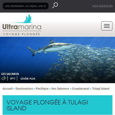
NOS AGENCES
VOYAGE PLONGÉE
ILES SALOMON
25°C
LÉGÈRE PLUIE
Accueil
>
Destinations
>
Pacifique
>
Iles Salomon
>
Guadalcanal
>
Tulagi Island
VOYAGE PLONGÉE À TULAGI
ISLAND