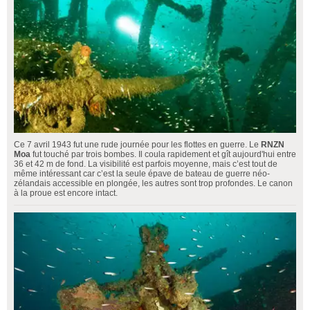
Ce 7 avril 1943 fut une rude journée pour les flottes en guerre. Le
RNZN
Moa
fut touché par trois bombes. Il coula rapidement et gît aujourd'hui entre
36 et 42 m de fond. La visibilité est parfois moyenne, mais c’est tout de
même intéressant car c’est la seule épave de bateau de guerre néo-
zélandais accessible en plongée, les autres sont trop profondes. Le canon
à la proue est encore intact.