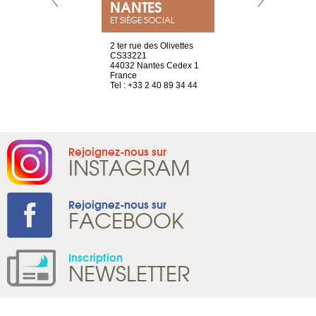
NEUVE
NANTES
GENÈV
ET SIÈGE SOCIAL
a-shop
2 ter rue des Olivettes
rue de Montc
el, 106
CS33221
1207 Genèv
neuve
44032 Nantes Cedex 1
Suisse
France
Tel : +41 22 
1 965 65 00
Tel : +33 2 40 89 34 44
Rejoignez-nous sur
INSTAGRAM
Rejoignez-nous sur
FACEBOOK
Inscription
NEWSLETTER