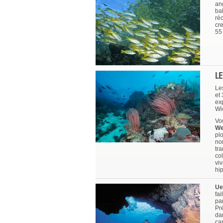
an
ba
ré
cr
55
L
Le
et
ex
Wi
Vo
We
plo
no
tr
co
vi
hi
Ue
fai
pa
Pr
da
ca