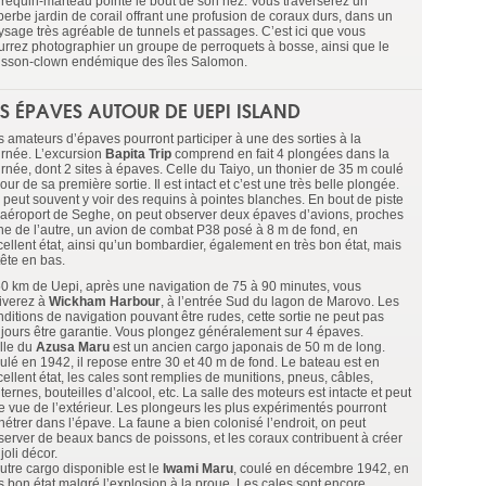
 requin-marteau pointe le bout de son nez. Vous traverserez un
perbe jardin de corail offrant une profusion de coraux durs, dans un
ysage très agréable de tunnels et passages. C’est ici que vous
urrez photographier un groupe de perroquets à bosse, ainsi que le
isson-clown endémique des îles Salomon.
ES ÉPAVES AUTOUR DE UEPI ISLAND
s amateurs d’épaves pourront participer à une des sorties à la
urnée. L’excursion
Bapita Trip
comprend en fait 4 plongées dans la
urnée, dont 2 sites à épaves. Celle du Taiyo, un thonier de 35 m coulé
jour de sa première sortie. Il est intact et c’est une très belle plongée.
 peut souvent y voir des requins à pointes blanches. En bout de piste
l’aéroport de Seghe, on peut observer deux épaves d’avions, proches
une de l’autre, un avion de combat P38 posé à 8 m de fond, en
cellent état, ainsi qu’un bombardier, également en très bon état, mais
tête en bas.
50 km de Uepi, après une navigation de 75 à 90 minutes, vous
riverez à
Wickham Harbour
, à l’entrée Sud du lagon de Marovo. Les
nditions de navigation pouvant être rudes, cette sortie ne peut pas
ujours être garantie. Vous plongez généralement sur 4 épaves.
lle du
Azusa Maru
est un ancien cargo japonais de 50 m de long.
ulé en 1942, il repose entre 30 et 40 m de fond. Le bateau est en
ellent état, les cales sont remplies de munitions, pneus, câbles,
ternes, bouteilles d’alcool, etc. La salle des moteurs est intacte et peut
re vue de l’extérieur. Les plongeurs les plus expérimentés pourront
nétrer dans l’épave. La faune a bien colonisé l’endroit, on peut
server de beaux bancs de poissons, et les coraux contribuent à créer
joli décor.
autre cargo disponible est le
Iwami Maru
, coulé en décembre 1942, en
ès bon état malgré l’explosion à la proue. Les cales sont encore