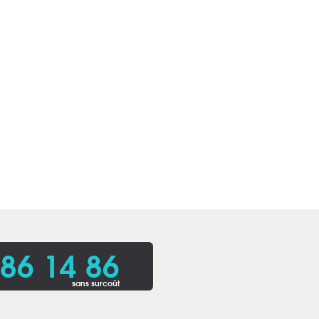
86 14 86
sans surcoût