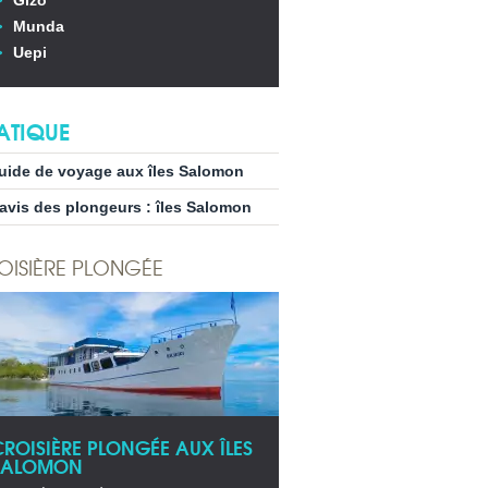
Gizo
Munda
Uepi
ATIQUE
uide de voyage aux îles Salomon
’avis des plongeurs : îles Salomon
OISIÈRE PLONGÉE
CROISIÈRE PLONGÉE AUX ÎLES
SALOMON