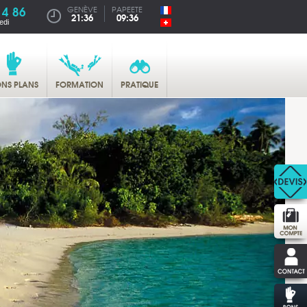
14 86
GENÈVE
PAPEETE
21:36
09:36
edi
NS PLANS
FORMATION
PRATIQUE