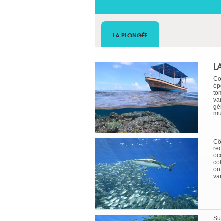
LA PLONGÉE
L
Co
ép
to
va
gé
mu
Cô
re
oc
co
on
va
Sur