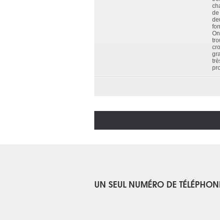
ch
de 
de
fon
On 
tro
cr
gr
tr
pr
UN SEUL NUMÉRO DE TÉLÉPHON