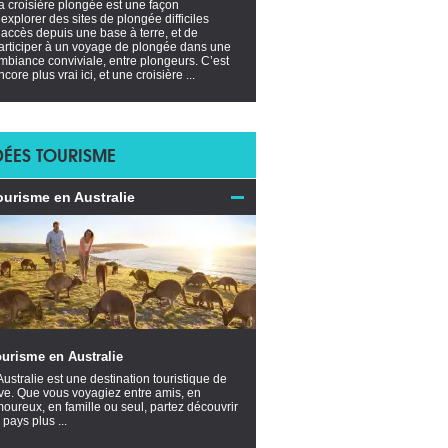
a croisière plongée est une façon
’explorer des sites de plongée difficiles
’accès depuis une base à terre, et de
articiper à un voyage de plongée dans une
mbiance conviviale, entre plongeurs. C’est
ncore plus vrai ici, et une croisière ...
DÉES TOURISME
ourisme en Australie
urisme en Australie
Australie est une destination touristique de
ve. Que vous voyagiez entre amis, en
oureux, en famille ou seul, partez découvrir
 pays plus ...