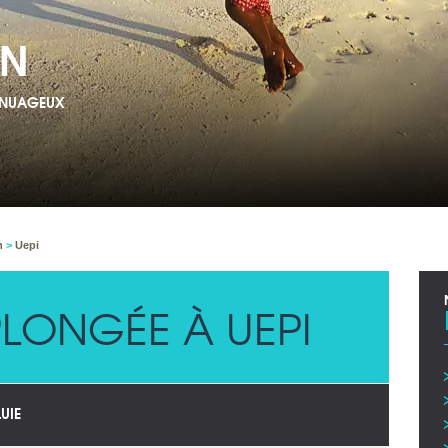
ON
T NUAGEUX
on
>
Uepi
LONGÉE À UEPI
UIE