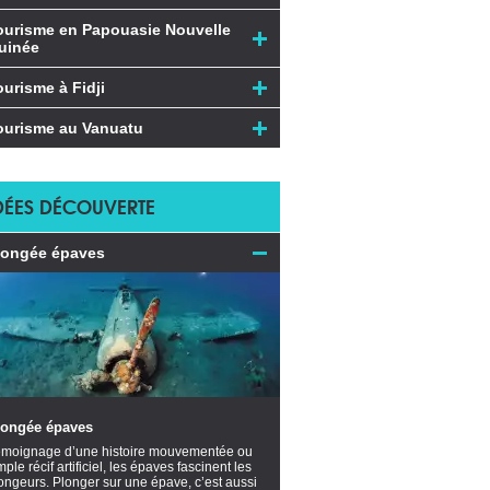
ourisme en Papouasie Nouvelle
uinée
ourisme à Fidji
ourisme au Vanuatu
DÉES DÉCOUVERTE
longée épaves
longée épaves
moignage d’une histoire mouvementée ou
mple récif artificiel, les épaves fascinent les
ongeurs. Plonger sur une épave, c’est aussi