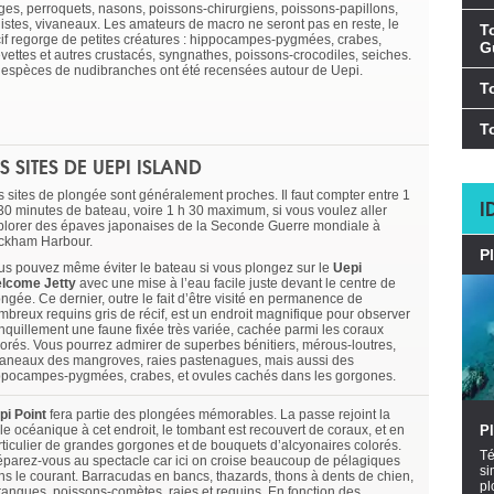
ges, perroquets, nasons, poissons-chirurgiens, poissons-papillons,
listes, vivaneaux. Les amateurs de macro ne seront pas en reste, le
T
cif regorge de petites créatures : hippocampes-pygmées, crabes,
G
evettes et autres crustacés, syngnathes, poissons-crocodiles, seiches.
 espèces de nudibranches ont été recensées autour de Uepi.
T
T
ES SITES DE UEPI ISLAND
s sites de plongée sont généralement proches. Il faut compter entre 1
I
 30 minutes de bateau, voire 1 h 30 maximum, si vous voulez aller
plorer des épaves japonaises de la Seconde Guerre mondiale à
ckham Harbour.
P
us pouvez même éviter le bateau si vous plongez sur le
Uepi
lcome Jetty
avec une mise à l’eau facile juste devant le centre de
ngée. Ce dernier, outre le fait d’être visité en permanence de
mbreux requins gris de récif, est un endroit magnifique pour observer
anquillement une faune fixée très variée, cachée parmi les coraux
lorés. Vous pourrez admirer de superbes bénitiers, mérous-loutres,
vaneaux des mangroves, raies pastenagues, mais aussi des
ppocampes-pygmées, crabes, et ovules cachés dans les gorgones.
pi Point
fera partie des plongées mémorables. La passe rejoint la
lle océanique à cet endroit, le tombant est recouvert de coraux, et en
P
rticulier de grandes gorgones et de bouquets d’alcyonaires colorés.
Té
éparez-vous au spectacle car ici on croise beaucoup de pélagiques
si
ns le courant. Barracudas en bancs, thazards, thons à dents de chien,
pl
rangues, poissons-comètes, raies et requins. En fonction des