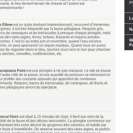
pl
rants, le lieu devient terrain de chasse et l’action est
pressionnante !
L
e Elbow
est un autre tombant impressionnant, recouvert d’immenses
gones. Il est très fréquenté par la faune pélagique. Requins gris,
NA
ncs de carangues et de barracudas à presque chaque plongée, mais
si des raies-aigles, thons, tortues, thazards et requins pointes-
W
nches. C’est ici qu’entre juin et novembre, quand l’eau est plus
P
aîche, on peut apercevoir un requin-marteau. Quand vous en aurez
sez de regarder dans le bleu, tournez-vous vers le mur pour chercher
s seiches, crevettes, nudibranches, etc.
arapoana Point
est une plongée à ne pas manquer. Le site se trouve
l’autre côté de la passe, et une quantité de poissons se retrouvent ici
ur profiter des courants opposés qui apportent de nombreux
triments. Requins, bancs de barracudas, de carangues, de thons et
tres pélagiques seront du spectacle.
neral Store
est situé à 15 minutes de Uepi, il tient son nom de la
riété de la faune et des décors rencontrés. La plongée commence sur
 tombant très riche décoré de gorgones très colorées, et habité par
e foule d’invertébrés. On observe souvent des raies-aigles, et parfois