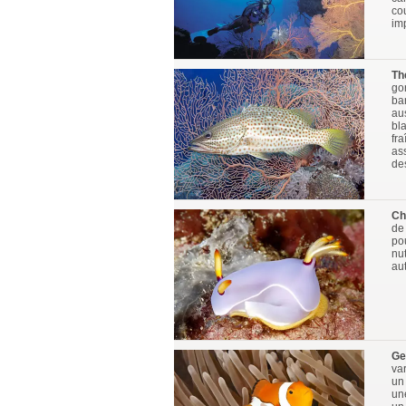
cou
im
Th
gor
ba
aus
bla
fr
as
de
Ch
de 
po
nu
au
Ge
va
un
un