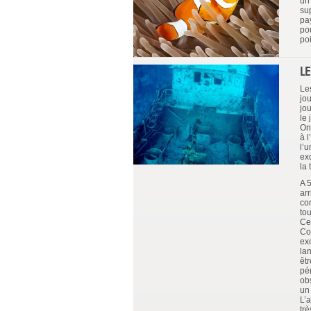
un
su
pa
po
po
L
Le
jo
jo
le 
On
à 
l’
ex
la 
A 
ar
co
to
Ce
Co
exc
lan
êt
pé
ob
un 
L’
tr