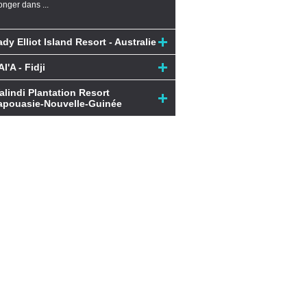
onger dans ...
ady Elliot Island Resort - Australie
I'A - Fidji
alindi Plantation Resort
apouasie-Nouvelle-Guinée