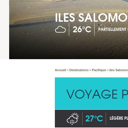
ILES SALOM
26°C
PARTIELLEMEN
Accueil
>
Destinations
>
Pacifique
>
Iles Salom
VOYAGE P
27°C
LÉGÈRE PL