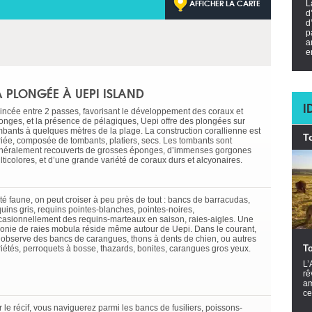
AFFICHER LA CARTE
L
d
d
p
a
e
A PLONGÉE À UEPI ISLAND
I
incée entre 2 passes, favorisant le développement des coraux et
onges, et la présence de pélagiques, Uepi offre des plongées sur
mbants à quelques mètres de la plage. La construction corallienne est
T
riée, composée de tombants, platiers, secs. Les tombants sont
néralement recouverts de grosses éponges, d’immenses gorgones
lticolores, et d’une grande variété de coraux durs et alcyonaires.
té faune, on peut croiser à peu près de tout : bancs de barracudas,
quins gris, requins pointes-blanches, pointes-noires,
casionnellement des requins-marteaux en saison, raies-aigles. Une
lonie de raies mobula réside même autour de Uepi. Dans le courant,
 observe des bancs de carangues, thons à dents de chien, ou autres
To
riétés, perroquets à bosse, thazards, bonites, carangues gros yeux.
L’
rê
am
ce
 le récif, vous naviguerez parmi les bancs de fusiliers, poissons-