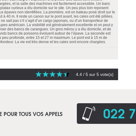
argées, et la salle des machines est facilement accessible. Un banc
platax curieux a élu domicile sur le site. Un peu plus loin reposent
ux épaves non identifiées. La première, est un bateau posé droit sur le
d à 40 m. Il reste un canon sur le pont avant, les cales ont été pillées.
ne sait pas s’il s’agit d’un cargo japonais, ou d’un transporteur de
upes américain. La visibilité est généralement excellente et on peut y
oiser des bancs de carangues. Un gros mérou y a élu domicile, et de
ands bancs de poissons évoluent autour de l’épave. La seconde est
ès peu profonde, entre 15 et 27 m maximum. Le pont est à 15 m de
ofondeur. La vie est très dense et les cales sont encore chargées.
4.4
/ 5 sur
5
vote(s)
022 7
E POUR TOUS VOS APPELS