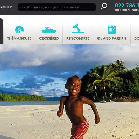
022 786 
ERCHER
du lundi au sam
THÉMATIQUES
CROISIÈRES
RENCONTRES
QUAND PARTIR ?
BO