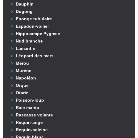
Dauphin
Dugong
Eponge tubulaire
Espadon-voilier
Hippocampe Pygmee
Nudibranche
Lamantin
Léopard des mers
Mérou
Murène
Napoléon
Orque
Otarie
Poisson-loup
Raie manta
Rascasse volante
Requin-ange
Requin-baleine
Requin blanc