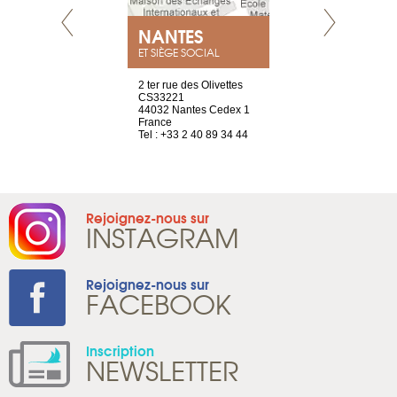
NEUVE
NANTES
GENÈV
ET SIÈGE SOCIAL
a-shop
2 ter rue des Olivettes
rue de Montc
el, 106
CS33221
1207 Genèv
neuve
44032 Nantes Cedex 1
Suisse
France
Tel : +41 22 
1 965 65 00
Tel : +33 2 40 89 34 44
Rejoignez-nous sur
INSTAGRAM
Rejoignez-nous sur
FACEBOOK
Inscription
NEWSLETTER