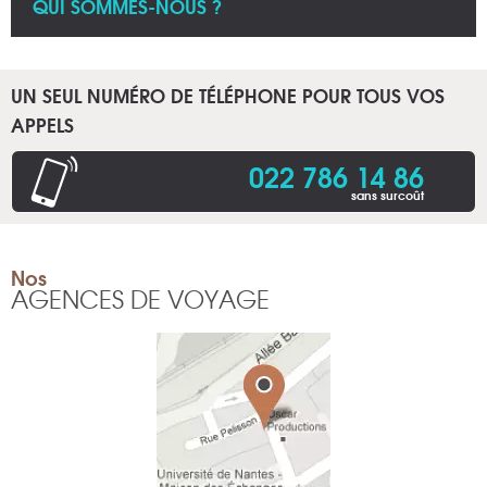
QUI SOMMES-NOUS ?
UN SEUL NUMÉRO DE TÉLÉPHONE POUR TOUS VOS
APPELS
022 786 14 86
sans surcoût
Nos
AGENCES DE VOYAGE