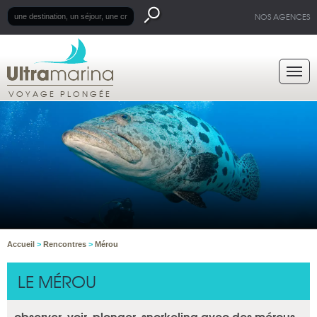
NOS AGENCES
VOYAGE PLONGÉE
Accueil
>
Rencontres
>
Mérou
LE MÉROU
observer, voir, plonger, snorkeling avec des mérous