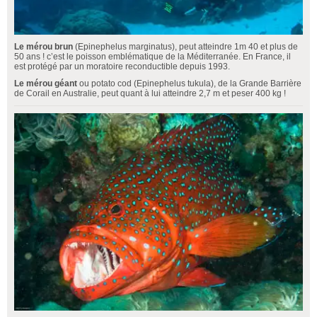
Le mérou brun
(Epinephelus marginatus), peut atteindre 1m 40 et plus de
50 ans ! c’est le poisson emblématique de la Méditerranée. En France, il
est protégé par un moratoire reconductible depuis 1993.
Le mérou géant
ou potato cod (Epinephelus tukula), de la Grande Barrière
de Corail en Australie, peut quant à lui atteindre 2,7 m et peser 400 kg !