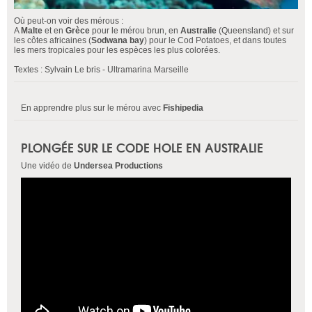
Où peut-on voir des mérous :
A
Malte
et en
Grèce
pour le mérou brun, en
Australie
(Queensland) et sur
les côtes africaines (
Sodwana bay
) pour le Cod Potatoes, et dans toutes
les mers tropicales pour les espèces les plus colorées.
Textes : Sylvain Le bris - Ultramarina Marseille
En apprendre plus sur le mérou avec
Fishipedia
PLONGÉE SUR LE CODE HOLE EN AUSTRALIE
Une vidéo de
Undersea Productions