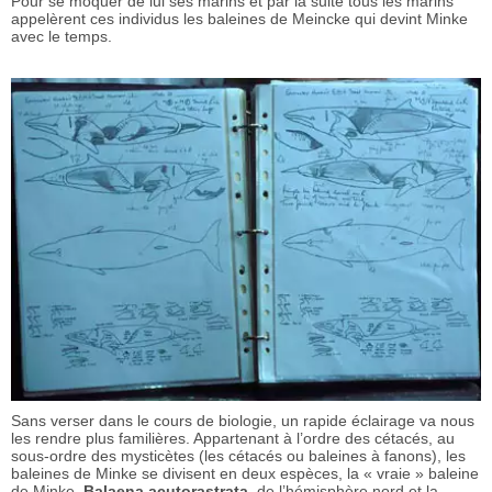
Pour se moquer de lui ses marins et par la suite tous les marins
appelèrent ces individus les baleines de Meincke qui devint Minke
avec le temps.
Sans verser dans le cours de biologie, un rapide éclairage va nous
les rendre plus familières. Appartenant à l’ordre des cétacés, au
sous-ordre des mysticètes (les cétacés ou baleines à fanons), les
baleines de Minke se divisent en deux espèces, la « vraie » baleine
de Minke,
Balaena acutorastrata
, de l’hémisphère nord et la