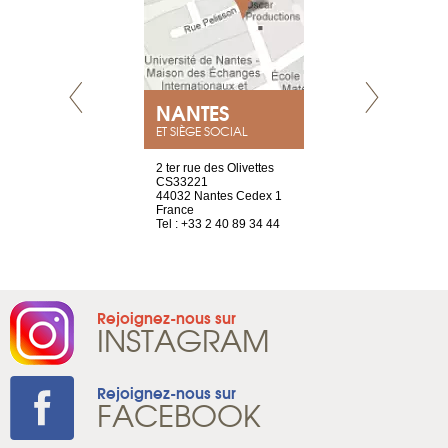
NEUVE
NANTES
GENÈV
ET SIÈGE SOCIAL
a-shop
2 ter rue des Olivettes
rue de Montc
el, 106
CS33221
1207 Genèv
neuve
44032 Nantes Cedex 1
Suisse
France
Tel : +41 22 
1 965 65 00
Tel : +33 2 40 89 34 44
Rejoignez-nous sur
INSTAGRAM
Rejoignez-nous sur
FACEBOOK