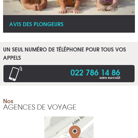
AVIS DES PLONGEURS
UN SEUL NUMÉRO DE TÉLÉPHONE POUR TOUS VOS
APPELS
022 786 14 86
sans surcoût
Nos
AGENCES DE VOYAGE