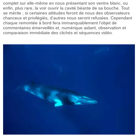
complet sur elle-même en nous présentant son ventre blanc, ou
enfin, plus rare, la voir ouvrir la cavité béante de sa bouche. Tout
se mérite ; si certaines attitudes feront de nous des observateurs
chanceux et privilégiés, d’autres nous seront refusées. Cependant
chaque remontée à bord fera immanquablement l’objet de
commentaires émerveillés et, numérique aidant, observation et
comparaison immédiate des clichés et séquences vidéo.