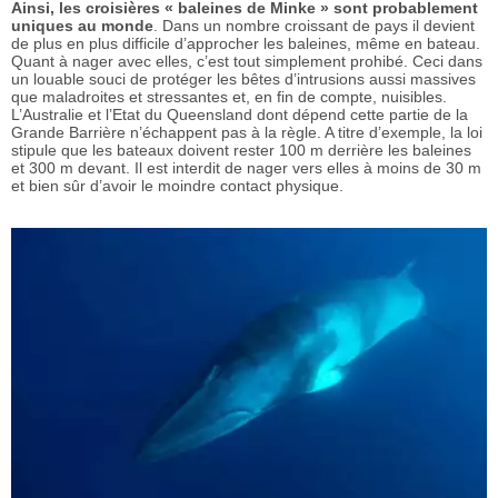
Ainsi, les croisières « baleines de Minke » sont probablement
uniques au monde
. Dans un nombre croissant de pays il devient
de plus en plus difficile d’approcher les baleines, même en bateau.
Quant à nager avec elles, c’est tout simplement prohibé. Ceci dans
un louable souci de protéger les bêtes d’intrusions aussi massives
que maladroites et stressantes et, en fin de compte, nuisibles.
L’Australie et l’Etat du Queensland dont dépend cette partie de la
Grande Barrière n’échappent pas à la règle. A titre d’exemple, la loi
stipule que les bateaux doivent rester 100 m derrière les baleines
et 300 m devant. Il est interdit de nager vers elles à moins de 30 m
et bien sûr d’avoir le moindre contact physique.