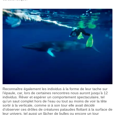
Reconnaître également les individus à la forme de leur tache sur
l’épaule, car, lors de certaines rencontres nous auront jusqu’à 12
individus. Rêver et espérer un comportement spectaculaire, tel
qu’un saut complet hors de l’eau ou tout au moins de voir la tête
sortir à la verticale, comme si à son tour elle avait décidé
d’observer ces drôles de créatures pataudes flottant à la surface de
leur univers, tel aussi un lâcher de bulles ou encore un tour