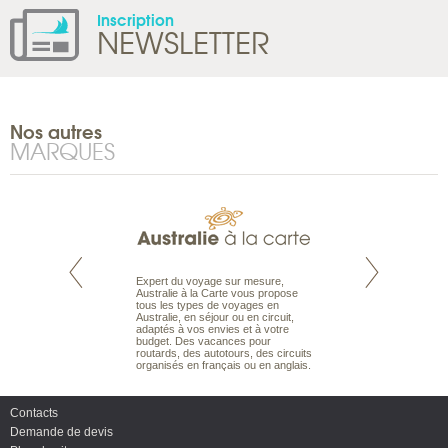
Inscription
NEWSLETTER
Nos autres
MARQUES
te est le spécialiste
Expert du voyage sur mesure,
Parce qu'ils sont
 le Pacifique.
Australie à la Carte vous propose
passionnés d’anim
bout du monde, en
tous les types de voyages en
sauvage, l'équipe d
sière, pour
Australie, en séjour ou en circuit,
carte comprend vos
ples et des îles
adaptés à vos envies et à votre
à votre service so
prenants, en hôtels
budget. Des vacances pour
voyage à la carte 
dans des pensions
routards, des autotours, des circuits
bâtir un safari à l
organisés en français ou en anglais.
envies.
Contacts
Demande de devis