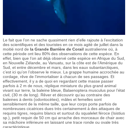
Le fait que l’on ne sache quasiment rien d’elle rajoute à l’excitation
des scientifiques et des touristes en ce mois agité de juillet dans la
moitié nord de
la Grande Barrière de Corail
australienne où, à
cette période ont lieu 80% des observations de cette espèce. En
effet, bien que l’on ait déjà observé cette espèce en Afrique du Sud,
en Nouvelle Zélande, au Vanuatu, sur la côte est de l’Amérique du
Sud, et entre décembre et mars, dans les eaux subantarctiques,
c’est ici qu’on l’observe le mieux. La grappe humaine accrochée au
cordage, rêve de l’immortaliser à chacun de ses passages. Et
effectivement, il y a de quoi en regardant cette masse passer
parfois à 2 m de nous, réplique miniature du plus grand animal
vivant sur terre, la baleine bleue, Balaenoptera musculus pour l’état
civil, (30 m de long). Rêver et découvrir qu’au contraire des
baleines à dents (odontocètes), mâles et femelles sont
sensiblement de la même taille, que leur corps porte parfois de
nombreuses cicatrices dues très certainement à des attaques de
requins tigres, requins blancs et surtout du squalelet féroce (Isistius
sp.), petit requin de 50 cm qui arrache des morceaux de chair avec
sa mâchoire inférieure en laissant une trace ronde ou ovale très
caractéristique.