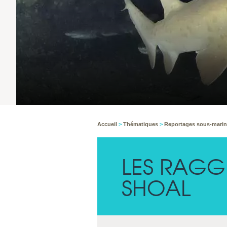
Accueil
>
Thématiques
>
Reportages sous-mari
LES RAGG
SHOAL