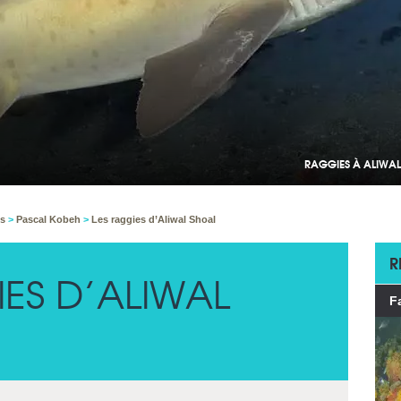
RAGGIES À ALIWAL
ns
>
Pascal Kobeh
>
Les raggies d’Aliwal Shoal
R
IES D’ALIWAL
F