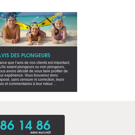
AVIS DES PLONGEURS
arce que l’avis de nos clients est important,
u'ils soient plongeurs ou non plongeurs,
ous avons décidé de vous faire profiter de
eur expérience. Vous trouverez donc
xposé, sans censure ni correction, leurs
vis et commentaires à leur retour ...
86 14 86
sans surcoût