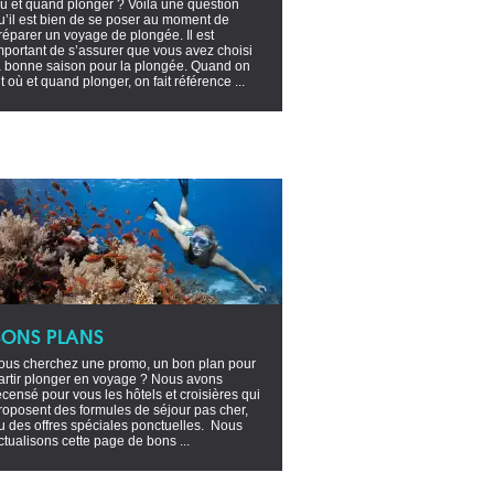
ù et quand plonger ? Voilà une question
u’il est bien de se poser au moment de
réparer un voyage de plongée. Il est
mportant de s’assurer que vous avez choisi
a bonne saison pour la plongée. Quand on
it où et quand plonger, on fait référence ...
BONS PLANS
ous cherchez une promo, un bon plan pour
artir plonger en voyage ? Nous avons
ecensé pour vous les hôtels et croisières qui
roposent des formules de séjour pas cher,
u des offres spéciales ponctuelles. Nous
ctualisons cette page de bons ...