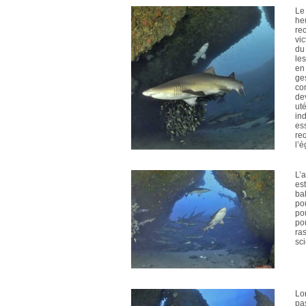
Le
he
rec
vic
du
le
en
ges
co
dev
uté
ind
es
req
l’
L’
es
bal
pou
po
po
ra
sc
Lo
pas