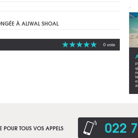
.
LONGÉE À ALIWAL SHOAL
0 vote
P
q
n
l
e
a
022 7
E POUR TOUS VOS APPELS