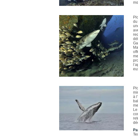
mon
Pl
du
un
ave
re
dé
Ga
Ma
of
mer
pro
l’
eu
Pl
mi
à l
ba
me
Le
co
ret
dé
Pa
Te