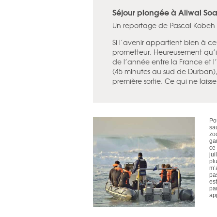
Séjour plongée à Aliwal Soa
Un reportage de Pascal Kobeh
Si l’avenir appartient bien à ce
prometteur. Heureusement qu’i
de l’année entre la France et 
(45 minutes au sud de Durban), 
première sortie. Ce qui ne lais
Po
sa
zod
ga
ce
jui
pl
m’
pas
est
par
ap