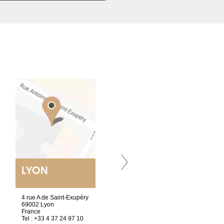
LYON
VILLENEUVE
4 rue A de Saint-Exupéry
Chez Scuba-shop
69002 Lyon
Route d’Arvel, 106
France
1844 Villeneuve
Tel : +33 4 37 24 97 10
Suisse