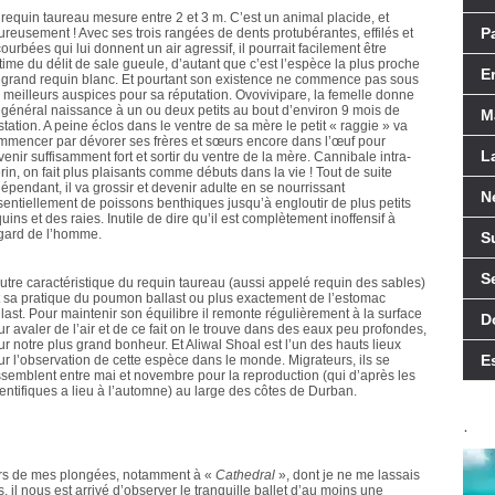
 requin taureau mesure entre 2 et 3 m. C’est un animal placide, et
P
ureusement ! Avec ses trois rangées de dents protubérantes, effilés et
ourbées qui lui donnent un air agressif, il pourrait facilement être
time du délit de sale gueule, d’autant que c’est l’espèce la plus proche
E
 grand requin blanc. Et pourtant son existence ne commence pas sous
s meilleurs auspices pour sa réputation. Ovovivipare, la femelle donne
 général naissance à un ou deux petits au bout d’environ 9 mois de
M
tation. A peine éclos dans le ventre de sa mère le petit « raggie » va
mmencer par dévorer ses frères et sœurs encore dans l’œuf pour
L
enir suffisamment fort et sortir du ventre de la mère. Cannibale intra-
rin, on fait plus plaisants comme débuts dans la vie ! Tout de suite
épendant, il va grossir et devenir adulte en se nourrissant
N
sentiellement de poissons benthiques jusqu’à engloutir de plus petits
uins et des raies. Inutile de dire qu’il est complètement inoffensif à
égard de l’homme.
S
S
autre caractéristique du requin taureau (aussi appelé requin des sables)
t sa pratique du poumon ballast ou plus exactement de l’estomac
last. Pour maintenir son équilibre il remonte régulièrement à la surface
D
r avaler de l’air et de ce fait on le trouve dans des eaux peu profondes,
ur notre plus grand bonheur. Et Aliwal Shoal est l’un des hauts lieux
E
ur l’observation de cette espèce dans le monde. Migrateurs, ils se
ssemblent entre mai et novembre pour la reproduction (qui d’après les
ientifiques a lieu à l’automne) au large des côtes de Durban.
.
rs de mes plongées, notamment à «
Cathedral
», dont je ne me lassais
, il nous est arrivé d’observer le tranquille ballet d’au moins une