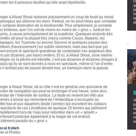
O
trer les 6 poissons-feuilles qu’elle avait répertoriés.
q
p
i
onger à Aliwal Shoal redonne plaisamment un coup de fouet au moral
l
 plongeur qui sillonne les mers. Partout, on ne peut hélas que constater
d
e certaine diminution de la biodiversité. Plus simplement, je constate
c tristesse, que l’on voit de moins en moins de « gros », surtout les
quins, à cause principalement de la surpêche. Quelques endroits très
limités (et pour la plupart très chers) comme Cocos, Malpelo, les
.
lapagos, les Tuamotu ou encore Socorro et quelques passes des
ldives (heureusement j’en oublie sûrement, mais pas tant que ça)
frent encore le spectacle grandiose de contempler ces seigneurs des
s par dizaines, par bancs entiers. Et ici, à Aliwal Shoal, zone marine
tégée où la pêche est interdite, c’est par dizaines et dizaines (images à
appui) qu’ils se sont donnés à nous en spectacle, même si l’un d’entre
x n’arrêtait pas de passer devant moi, un hameçon dans la gueule.
onger à Aliwal Shoal, de la côte c’est en général une quinzaine de
nutes de navigation qui peut se prolonger d’une heure, voire plus,
’instar de l’intervalle de surface. La faute en revient (en été) aux
leines à bosse qui remontent de l’Antarctique s’accoupler ou
V
ttre bas et aux dauphins (toute l’année) qui escortent les zodiacs.
p
 spectacle de ces Léviathans de quelque 25 tonnes qui jaillissent
r
mplètement hors de l’eau pour retomber dans un « splash »
p
entissant participe également à la magie de cet endroit,
o
cidément paradis du « gros ».
a
scal Kobeh
xte et Photos