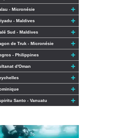
alau - Micronésie
riyadu - Maldives
alé Sud - Maldives
agon de Truk - Micronésie
egros - Philippines
ultanat d'Oman
eychelles
ominique
spiritu Santo - Vanuatu