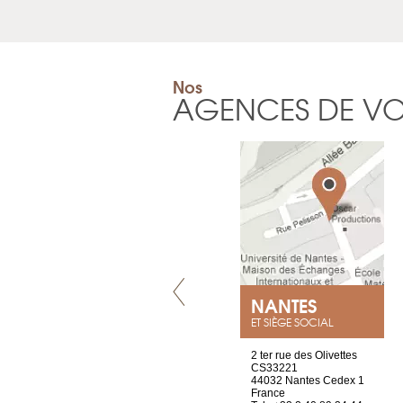
Nos
AGENCES DE V
VILLENEUVE
NANTES
ET SIÈGE SOCIAL
Chez Scuba-shop
2 ter rue des Olivettes
Route d’Arvel, 106
CS33221
1844 Villeneuve
44032 Nantes Cedex 1
Suisse
France