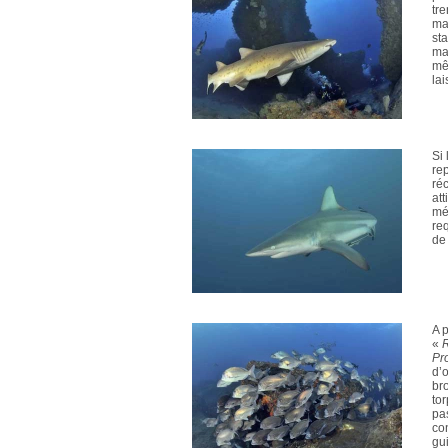
tr
ma
st
ma
mê
lai
Si 
rep
ré
att
mé
re
de
A 
«
Pr
d’
br
to
pa
co
gui