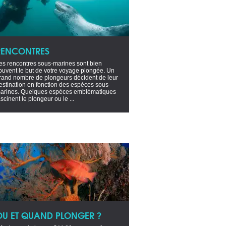
RENCONTRES
es rencontres sous-marines sont bien
ouvent le but de votre voyage plongée. Un
rand nombre de plongeurs décident de leur
estination en fonction des espèces sous-
arines. Quelques espèces emblématiques
ascinent le plongeur ou le ...
OU ET QUAND PLONGER ?