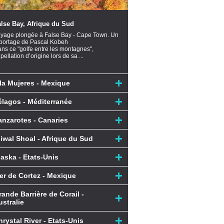
lse Bay, Afrique du Sud
yage plongée à False Bay - Cape Town. Un
portage de Pascal Kobeh
ns ce "golfe entre les montagnes",
pellation d’origine lors de sa ...
sla Mujeres - Mexique
élagos - Méditerranée
anzarotes - Canaries
liwal Shoal - Afrique du Sud
laska - Etats-Unis
er de Cortez - Mexique
rande Barrière de Corail -
ustralie
hrystal River - Etats-Unis