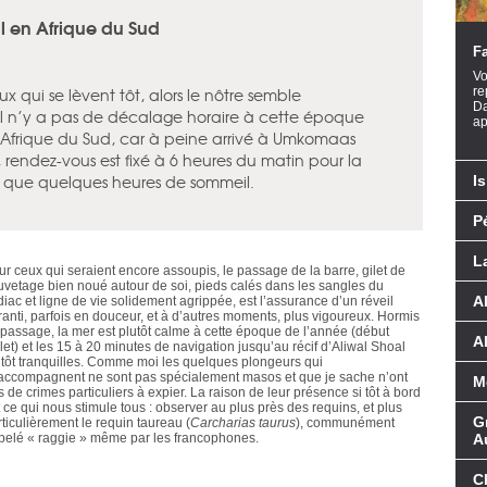
l en Afrique du Sud
Fa
Vo
ux qui se lèvent tôt, alors le nôtre semble
re
Da
l n’y a pas de décalage horaire à cette époque
ap
l’Afrique du Sud, car à peine arrivé à Umkomaas
rendez-vous est fixé à 6 heures du matin pour la
se que quelques heures de sommeil.
I
P
L
ur ceux qui seraient encore assoupis, le passage de la barre, gilet de
uvetage bien noué autour de soi, pieds calés dans les sangles du
A
iac et ligne de vie solidement agrippée, est l’assurance d’un réveil
ranti, parfois en douceur, et à d’autres moments, plus vigoureux. Hormis
 passage, la mer est plutôt calme à cette époque de l’année (début
A
llet) et les 15 à 20 minutes de navigation jusqu’au récif d’Aliwal Shoal
utôt tranquilles. Comme moi les quelques plongeurs qui
accompagnent ne sont pas spécialement masos et que je sache n’ont
M
 de crimes particuliers à expier. La raison de leur présence si tôt à bord
 ce qui nous stimule tous : observer au plus près des requins, et plus
G
ticulièrement le requin taureau (
Carcharias taurus
), communément
pelé « raggie » même par les francophones.
A
C