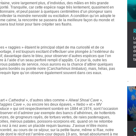
entaine, voire largement plus, d’individus, des mâles en très grande
jorité. Tranquille, car cette espèce nage très lentement, quasiment en
ationnaire, et peut passer à quelques centimètres d’un plongeur sans
nifester la moindre nervosité ou excitation. A condition qu’on adopte le
me calme, la rencontre se passera de la meilleure façon du monde et
ssera tout loisir pour faire crépiter ses flashs.
L
s
g
les « raggies » étaient le principal objet de ma curiosité et de ce
d
ortage, il est toujours excitant d’effectuer une plongée à l’extérieur du
m
cif, davantage dans le bleu, pour observer d’autres espèces que l’on
f
ire à l’aide d’un seau perforé rempli d’appâts. Ce jour là, outre les
rous patates de service, nous aurons eu la chance d’attirer quelques
quins bordés ou pointe noire (
Carcharhinus
limbatus
), mais, hélas, pas
 requin tigre qu’on observe également souvent dans ces eaux.
.
part «
Cathedral
», d’autres sites comme «
Aliwal Shoal Cave
»,
Raggies Cave
», ou encore les deux épaves, «
Nebo
» et «
MV
oduce
» qui ont respectivement sombré en 1884 et 1974, sont l’occasion
observer et d’admirer par exemple des bancs d’athérines, de hottentots
onzes, de grogneurs rayés, de tortues vertes, de raies pastenagues,
rpilles, mérous patates, poissons-scorpions etc. quand on ne retombe
s nez à nez avec un placide requin taureau. J’avoue m’être moins
ncentré, au cours de ce séjour, sur la petite faune, même si Rae, notre
de dont le récif est l’arrière-cour depuis 19 ans, tenait absolument à me