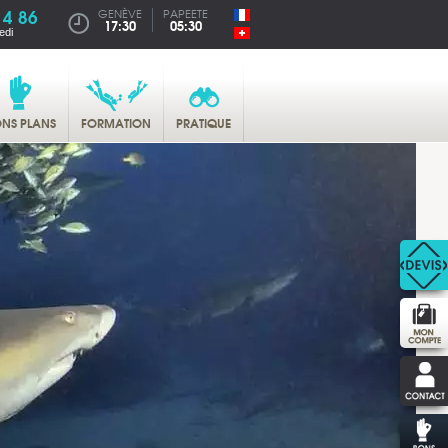
14 86
GENÈVE
PAPEETE
17:30
05:30
edi
NS PLANS
FORMATION
PRATIQUE