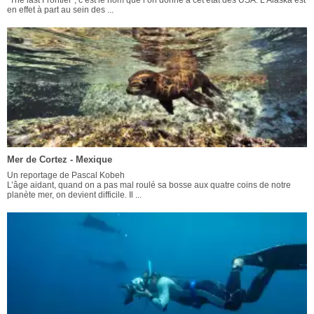
"The last Frontier", c’est le nom que l’on donne à cet état des USA. L’Alaska est
en effet à part au sein des ...
Mer de Cortez - Mexique
Un reportage de Pascal Kobeh
L’âge aidant, quand on a pas mal roulé sa bosse aux quatre coins de notre
planète mer, on devient difficile. Il ...