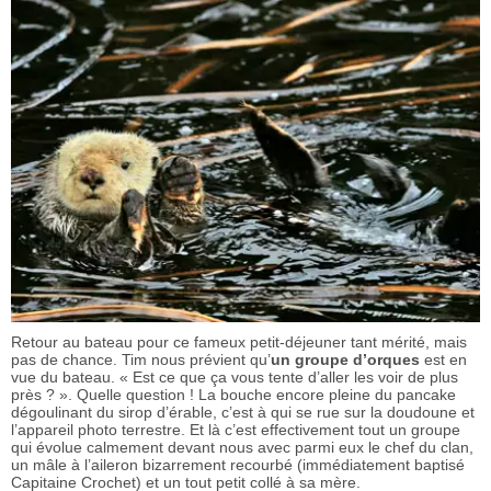
Retour au bateau pour ce fameux petit-déjeuner tant mérité, mais
pas de chance. Tim nous prévient qu’
un groupe d’orques
est en
vue du bateau. « Est ce que ça vous tente d’aller les voir de plus
près ? ». Quelle question ! La bouche encore pleine du pancake
dégoulinant du sirop d’érable, c’est à qui se rue sur la doudoune et
l’appareil photo terrestre. Et là c’est effectivement tout un groupe
qui évolue calmement devant nous avec parmi eux le chef du clan,
un mâle à l’aileron bizarrement recourbé (immédiatement baptisé
Capitaine Crochet) et un tout petit collé à sa mère.