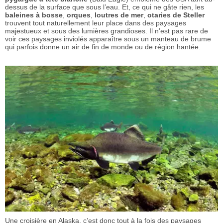
dessus de la surface que sous l’eau. Et, ce qui ne gâte rien, les
baleines à bosse
,
orques
,
loutres de mer
,
otaries de Steller
trouvent tout naturellement leur place dans des paysages
majestueux et sous des lumières grandioses. Il n’est pas rare de
voir ces paysages inviolés apparaître sous un manteau de brume
qui parfois donne un air de fin de monde ou de région hantée.
Une croisière en Alaska, c’est donc tout à la fois des paysages