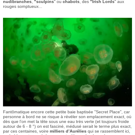
nudibranches
,
"sculpins
" ou
chabots
, des
"Irish Lords
" aux
rouges somptueux...
Fantômatique encore cette petite baie baptisée "Secret Place", car
personne à bord ne se risque à révéler son emplacement exact, où
dès que l’on met la tête sous une eau très verte (et toujours froide
autour de 6 - 8 °) on est fasciné, médusé serait le terme plus exact,
par ces centaines, voire
milliers d’Aurélies
qui se rassemblent ici,