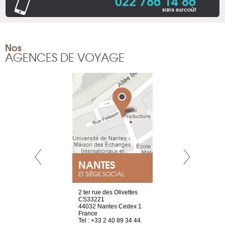
022 786 14 86
sans surcoût
Nos
AGENCES DE VOYAGE
NEUVE
NANTES
GENÈV
ET SIÈGE SOCIAL
a-shop
2 ter rue des Olivettes
rue de Montc
el, 106
CS33221
1207 Genèv
neuve
44032 Nantes Cedex 1
Suisse
France
Tel : +41 22 
1 965 65 00
Tel : +33 2 40 89 34 44