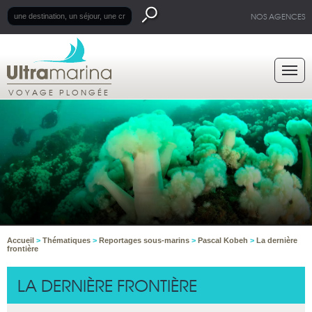
NOS AGENCES
VOYAGE PLONGÉE
Accueil
>
Thématiques
>
Reportages sous-marins
>
Pascal Kobeh
>
La dernière
frontière
LA DERNIÈRE FRONTIÈRE