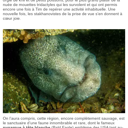
orgie de krill et de petits poissons, pour le plus grand plaisir de la
nuée de mouettes tridactyles qui les survolent et qui ont permis
encore une fois à Tim de repérer une activité inhabituelle. Une
nouvelle fois, les stakhanovistes de la prise de vue s’en donnent à
cœur joie.
On l’aura compris, cette région, encore complètement sauvage, est
le sanctuaire d’une faune innombrable et rare, dont le fameux
pygargue à tête blanche
(Bald Eagle) emblème des USA tant au-