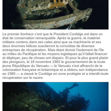
Le premier bonheur c'est que le President Coolidge est dans un
état de conservation remarquable. Après la guerre, le matériel
militaire contenu dans ses cales ainsi que sa machinerie et ses
deux énormes hélices susciteront la convoitise de diverses
entreprises de récupération. Mais étant donné l'isolement de l'île
au milieu du Pacifique et les moyens logistiques qu'il fallait financer
et déployer, peu de choses ont disparu. Et pour le plus grand plaisir
des plongeurs, le 18 novembre 1983 le gouvernement de la toute
jeune République du Vanuatu — le Vanuatu s'est affranchi de la
colonisation française et britannique et a obtenu son indépendance
en 1980 — a classé le Coolidge en zone protégée et a interdit toute
récupération sur le navire.