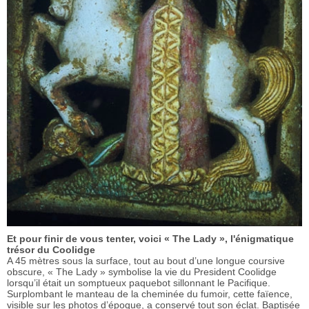
Et pour finir de vous tenter, voici « The Lady », l'énigmatique
trésor du Coolidge
A 45 mètres sous la surface, tout au bout d’une longue coursive
obscure, « The Lady » symbolise la vie du President Coolidge
lorsqu’il était un somptueux paquebot sillonnant le Pacifique.
Surplombant le manteau de la cheminée du fumoir, cette faïence,
visible sur les photos d’époque, a conservé tout son éclat. Baptisée