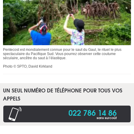
Pentecost est mondialement connue pour le saut du Gaul, le rituel le plus
spectaculaire du Pacifique Sud. Vous pourrez observer cette coutume
séculaire, ancêtre du saut à l’élastique.
Photo © SPTO, David Kirkland
UN SEUL NUMÉRO DE TÉLÉPHONE POUR TOUS VOS
APPELS
022 786 14 86
sans surcoût