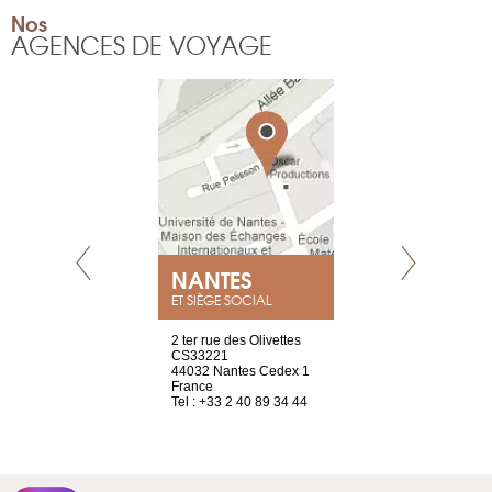
Nos
AGENCES DE VOYAGE
NEUVE
NANTES
GENÈV
ET SIÈGE SOCIAL
a-shop
2 ter rue des Olivettes
rue de Montc
el, 106
CS33221
1207 Genèv
neuve
44032 Nantes Cedex 1
Suisse
France
Tel : +41 22 
1 965 65 00
Tel : +33 2 40 89 34 44