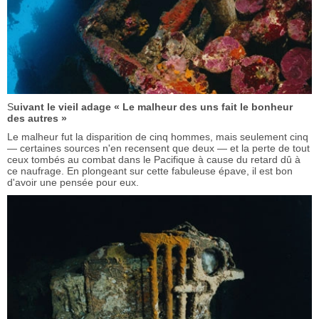
S
uivant le vieil adage « Le malheur des uns fait le bonheur
des autres »
Le malheur fut la disparition de cinq hommes, mais seulement cinq
— certaines sources n'en recensent que deux — et la perte de tout
ceux tombés au combat dans le Pacifique à cause du retard dû à
ce naufrage. En plongeant sur cette fabuleuse épave, il est bon
d'avoir une pensée pour eux.