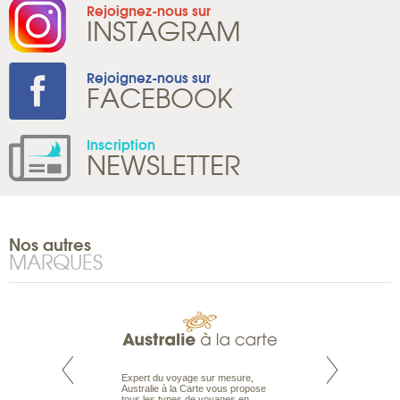
Rejoignez-nous sur
INSTAGRAM
Rejoignez-nous sur
FACEBOOK
Inscription
NEWSLETTER
Nos autres
MARQUES
te est le spécialiste
Expert du voyage sur mesure,
Parce qu'ils sont
 le Pacifique.
Australie à la Carte vous propose
passionnés d’anim
bout du monde, en
tous les types de voyages en
sauvage, l'équipe d