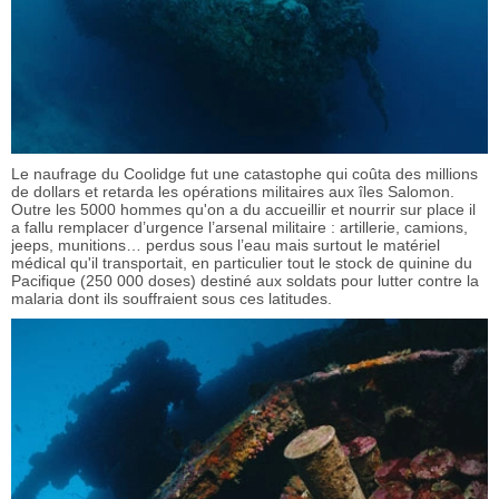
Le naufrage du Coolidge fut une catastophe qui coûta des millions
de dollars et retarda les opérations militaires aux îles Salomon.
Outre les 5000 hommes qu'on a du accueillir et nourrir sur place il
a fallu remplacer d’urgence l’arsenal militaire : artillerie, camions,
jeeps, munitions… perdus sous l’eau mais surtout le matériel
médical qu'il transportait, en particulier tout le stock de quinine du
Pacifique (250 000 doses) destiné aux soldats pour lutter contre la
malaria dont ils souffraient sous ces latitudes.