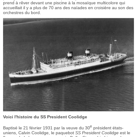
prend à rêver devant une piscine à la mosaïque multicolore qui
accueillait il y a plus de 70 ans des naïades en croisière au son des
orchestres du bord.
Voici l'histoire du SS President Coolidge
e
Baptisé le 21 février 1931 par la veuve du 30
président états-
uniens, Calvin Coolidge, le paquebot
SS President Coolidge
est le