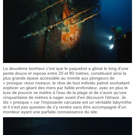
Le deuxième bonheur c'est que le paquebot a glissé le long d'une
pente douce et repose entre 20 et 80 mètres, constituant ainsi la
plus grande épave accessible au monde aux plongeurs de
« presque »tous niveaux; le rêve de tout individu palmé souhaitant
explorer un géant des mers par faible profondeur, avec en plus le
luxe de pouvoir se mettre à l'eau de la plage et de n'avoir qu'une
cinquantaine de mètres à nager avant d'en découvrir l'étrave. Je
dis « presque » car l'imposante carcasse est un véritable labyrinthe
et il n'est pas question de s'y rendre sans être accompagné d'un
moniteur ayant une parfaite connaissance du site.