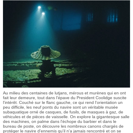
Au milieu des centaines de lutjans, mérous et murènes qui en ont
fait leur demeure, tout dans l'épave du President Coolidge suscite
l'intérêt. Couché sur le flanc gauche, ce qui rend l'orientation un
peu difficile, les neuf ponts du navire sont un véritable musée
subaquatique orné de casques, de fusils, de masques à gaz, de
véhicules et de pièces de vaisselle. On explore la gigantesque salle
des machines, on palme dans l'échope du barbier et dans le
bureau de poste, on découvre les nombreux canons chargés de
protéger le navire d'ennemis qu'il n'a jamais rencontré et on se