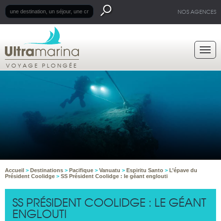
NOS AGENCES
VOYAGE PLONGÉE
Accueil
>
Destinations
>
Pacifique
>
Vanuatu
>
Espiritu Santo
>
L’épave du
Président Coolidge
>
SS Président Coolidge : le géant englouti
SS PRÉSIDENT COOLIDGE : LE GÉANT
ENGLOUTI