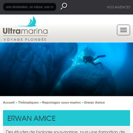
NOS AGENCES
VOYAGE PLONGÉE
Accueil
>
Thématiques
>
Reportages sous-marins
>
Erwan Amice
ERWAN AMICE
Des études de biologie sous-marine, puis une formation de