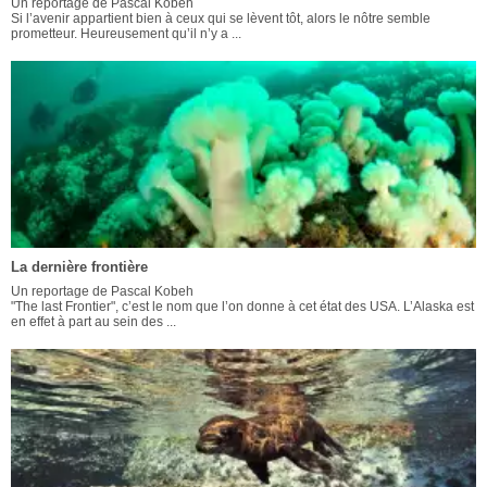
Un reportage de Pascal Kobeh
Si l’avenir appartient bien à ceux qui se lèvent tôt, alors le nôtre semble
prometteur. Heureusement qu’il n’y a ...
La dernière frontière
Un reportage de Pascal Kobeh
"The last Frontier", c’est le nom que l’on donne à cet état des USA. L’Alaska est
en effet à part au sein des ...