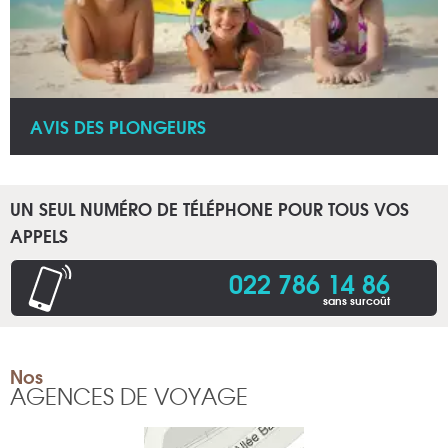
AVIS DES PLONGEURS
UN SEUL NUMÉRO DE TÉLÉPHONE POUR TOUS VOS
APPELS
022 786 14 86
sans surcoût
Nos
AGENCES DE VOYAGE