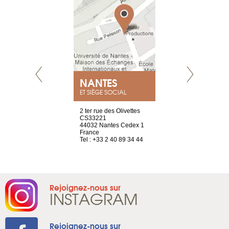
NEUVE
NANTES
GENÈV
ET SIÈGE SOCIAL
a-shop
2 ter rue des Olivettes
rue de Montc
el, 106
CS33221
1207 Genèv
neuve
44032 Nantes Cedex 1
Suisse
France
Tel : +41 22 
1 965 65 00
Tel : +33 2 40 89 34 44
Rejoignez-nous sur
INSTAGRAM
Rejoignez-nous sur