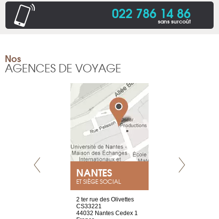
022 786 14 86
sans surcoût
Nos
AGENCES DE VOYAGE
NEUVE
NANTES
GENÈV
ET SIÈGE SOCIAL
a-shop
2 ter rue des Olivettes
rue de Montc
el, 106
CS33221
1207 Genèv
neuve
44032 Nantes Cedex 1
Suisse