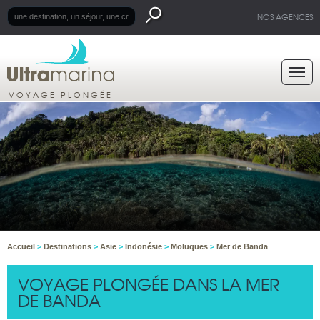
NOS AGENCES
VOYAGE PLONGÉE
Accueil
>
Destinations
>
Asie
>
Indonésie
>
Moluques
>
Mer de Banda
VOYAGE PLONGÉE DANS LA MER
DE BANDA