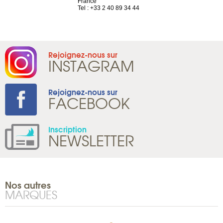
France
Tel : +41 22 
1 965 65 00
Tel : +33 2 40 89 34 44
Rejoignez-nous sur
INSTAGRAM
Rejoignez-nous sur
FACEBOOK
Inscription
NEWSLETTER
Nos autres
MARQUES