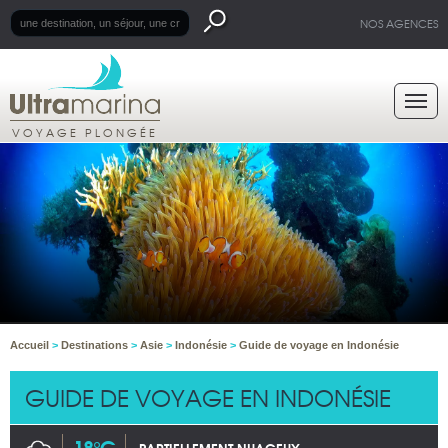
NOS AGENCES
VOYAGE PLONGÉE
Accueil
>
Destinations
>
Asie
>
Indonésie
>
Guide de voyage en Indonésie
GUIDE DE VOYAGE EN INDONÉSIE
18°C