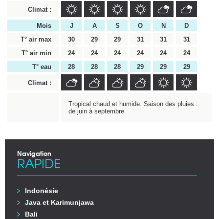
Climat :
Mois
J
A
S
O
N
D
T° air max
30
29
29
31
31
31
T° air min
24
24
24
24
24
24
T° eau
28
28
28
29
29
29
Climat :
Tropical chaud et humide. Saison des pluies :
de juin à septembre
Navigation
RAPIDE
Indonésie
Java et Karimunjawa
Bali