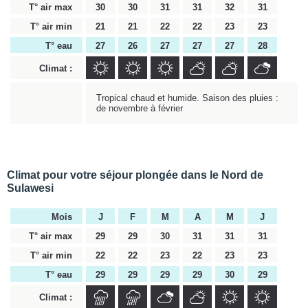
T° air max
30
30
31
31
32
31
T° air min
21
21
22
22
23
23
T° eau
27
26
27
27
27
28
Climat :
Tropical chaud et humide. Saison des pluies :
de novembre à février
Climat pour votre séjour plongée dans le Nord de
Sulawesi
Mois
J
F
M
A
M
J
T° air max
29
29
30
31
31
31
T° air min
22
22
23
22
23
23
T° eau
29
29
29
29
30
29
Climat :