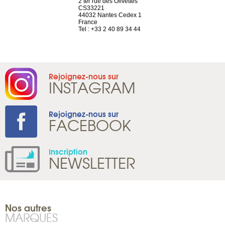
a-shop
2 ter rue des Olivettes
rue de Montc
el, 106
CS33221
1207 Genèv
neuve
44032 Nantes Cedex 1
Suisse
France
Tel : +41 22 
1 965 65 00
Tel : +33 2 40 89 34 44
Rejoignez-nous sur
INSTAGRAM
Rejoignez-nous sur
FACEBOOK
Inscription
NEWSLETTER
Nos autres
MARQUES