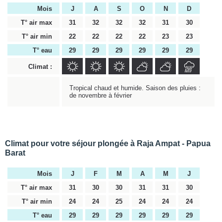
Mois
J
A
S
O
N
D
T° air max
31
32
32
32
31
30
T° air min
22
22
22
22
23
23
T° eau
29
29
29
29
29
29
Climat :
Tropical chaud et humide. Saison des pluies :
de novembre à février
Climat pour votre séjour plongée à Raja Ampat - Papua
Barat
Mois
J
F
M
A
M
J
T° air max
31
30
30
31
31
30
T° air min
24
24
25
24
24
24
T° eau
29
29
29
29
29
29