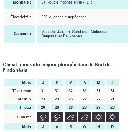
Monnaie :
La Roupie indonésienne - IDR
Électricité :
220 V, prises européennes
Manado, Jakarta, Surabaya, Makassar,
Caisson :
Denpasar et Balikpapan
Climat pour votre séjour plongée dans le Sud de
l'Indonésie
Mois
J
F
M
A
M
J
T° air max
31
31
32
32
31
31
T° air min
23
23
23
22
22
21
T° eau
28
28
28
28
29
28
Climat :
Mois
J
A
S
O
N
D