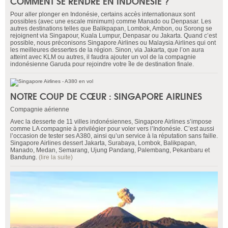
COMMENT SE RENDRE EN INDONÉSIE ?
Pour aller plonger en Indonésie, certains accès internationaux sont
possibles (avec une escale minimum) comme Manado ou Denpasar. Les
autres destinations telles que Balikpapan, Lombok, Ambon, ou Sorong se
rejoignent via Singapour, Kuala Lumpur, Denpasar ou Jakarta. Quand c’est
possible, nous préconisons Singapore Airlines ou Malaysia Airlines qui ont
les meilleures dessertes de la région. Sinon, via Jakarta, que l’on aura
atteint avec KLM ou autres, il faudra ajouter un vol de la compagnie
indonésienne Garuda pour rejoindre votre île de destination finale.
NOTRE COUP DE CŒUR : SINGAPORE AIRLINES
Compagnie aérienne
Avec la desserte de 11 villes indonésiennes, Singapore Airlines s’impose
comme LA compagnie à privilégier pour voler vers l’Indonésie. C’est aussi
l’occasion de tester ses A380, ainsi qu’un service à la réputation sans faille.
Singapore Airlines dessert Jakarta, Surabaya, Lombok, Balikpapan,
Manado, Medan, Semarang, Ujung Pandang, Palembang, Pekanbaru et
Bandung.
(lire la suite)