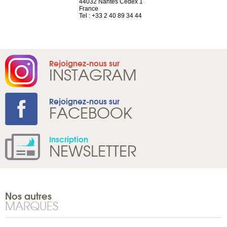
neuve
44032 Nantes Cedex 1
Suisse
France
Tel : +41 22 
1 965 65 00
Tel : +33 2 40 89 34 44
Rejoignez-nous sur
INSTAGRAM
Rejoignez-nous sur
FACEBOOK
Inscription
NEWSLETTER
Nos autres
MARQUES