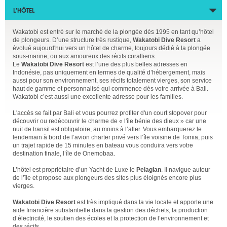
L’HÔTEL
Wakatobi est entré sur le marché de la plongée dès 1995 en tant qu’hôtel
de plongeurs. D’une structure très rustique,
Wakatobi Dive Resort
a
évolué aujourd'hui vers un hôtel de charme, toujours dédié à la plongée
sous-marine, ou aux amoureux des récifs coralliens.
Le
Wakatobi Dive Resort
est l’une des plus belles adresses en
Indonésie, pas uniquement en termes de qualité d’hébergement, mais
aussi pour son environnement, ses récifs totalement vierges, son service
haut de gamme et personnalisé qui commence dès votre arrivée à Bali.
Wakatobi c’est aussi une excellente adresse pour les familles.
L'accès se fait par Bali et vous pourrez profiter d'un court stopover pour
découvrir ou redécouvrir le charme de « l'île bénie des dieux » car une
nuit de transit est obligatoire, au moins à l’aller. Vous embarquerez le
lendemain à bord de l’avion charter privé vers l’île voisine de Tomia, puis
un trajet rapide de 15 minutes en bateau vous conduira vers votre
destination finale, l’île de Onemobaa.
L’hôtel est propriétaire d’un Yacht de Luxe le
Pelagian
. Il navigue autour
de l’île et propose aux plongeurs des sites plus éloignés encore plus
vierges.
Wakatobi Dive Resort
est très impliqué dans la vie locale et apporte une
aide financière substantielle dans la gestion des déchets, la production
d’électricité, le soutien des écoles et la protection de l’environnement et
des récifs.