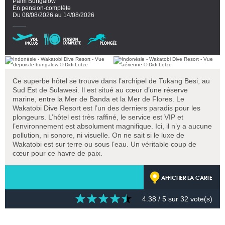
Palm Bungalow
En pension-complète
Du 08/08/2026 au 14/08/2026
Ce superbe hôtel se trouve dans l’archipel de Tukang Besi, au
Sud Est de Sulawesi. Il est situé au cœur d’une réserve
marine, entre la Mer de Banda et la Mer de Flores. Le
Wakatobi Dive Resort est l’un des derniers paradis pour les
plongeurs. L’hôtel est très raffiné, le service est VIP et
l’environnement est absolument magnifique. Ici, il n’y a aucune
pollution, ni sonore, ni visuelle. On ne sait si le luxe de
Wakatobi est sur terre ou sous l’eau. Un véritable coup de
cœur pour ce havre de paix.
AFFICHER LA CARTE
4.38
/ 5 sur
32
vote(s)