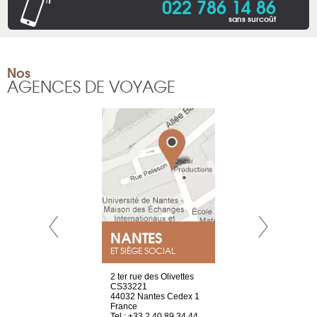
022 786 14 86
sans surcoût
Nos
AGENCES DE VOYAGE
NEUVE
NANTES
GENÈV
ET SIÈGE SOCIAL
a-shop
2 ter rue des Olivettes
rue de Montc
el, 106
CS33221
1207 Genèv
neuve
44032 Nantes Cedex 1
Suisse
France
Tel : +41 22 
1 965 65 00
Tel : +33 2 40 89 34 44