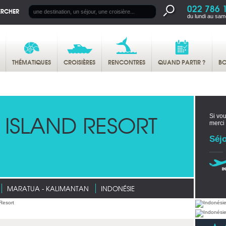
022 786 
ERCHER
du lundi au sam
THÉMATIQUES
CROISIÈRES
RENCONTRES
QUAND PARTIR ?
BO
ISLAND RESORT
Si vou
merci
Séjo
MARATUA - KALIMANTAN
INDONÉSIE