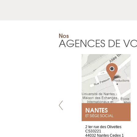
Nos
AGENCES DE V
VILLENEUVE
NANTES
ET SIÈGE SOCIAL
Chez Scuba-shop
2 ter rue des Olivettes
Route d’Arvel, 106
CS33221
1844 Villeneuve
44032 Nantes Cedex 1