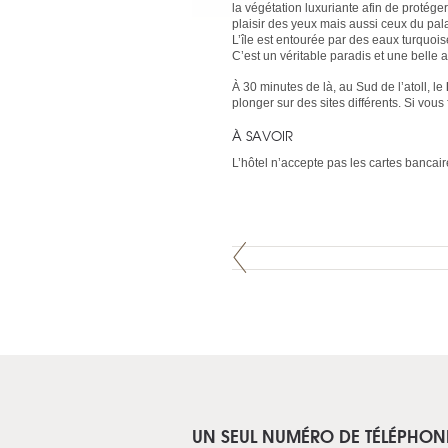
la végétation luxuriante afin de protéger
plaisir des yeux mais aussi ceux du pal
L’île est entourée par des eaux turquoi
C’est un véritable paradis et une belle 
À 30 minutes de là, au Sud de l’atoll, le
plonger sur des sites différents. Si vous
À SAVOIR
L’hôtel n’accepte pas les cartes bancair
UN SEUL NUMÉRO DE TÉLÉPHON