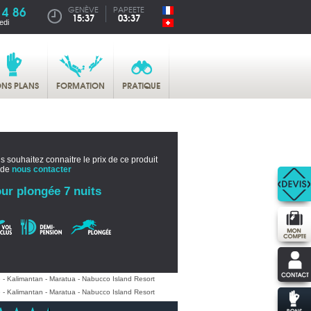
14 86
GENÈVE
PAPEETE
15:37
03:37
edi
NS PLANS
FORMATION
PRATIQUE
s souhaitez connaitre le prix de ce produit
 de
nous contacter
ur plongée 7 nuits