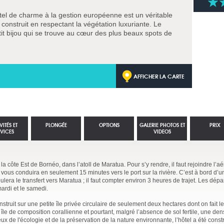
ôtel de charme à la gestion européenne est un véritable
 construit en respectant la végétation luxuriante. Le
it bijou qui se trouve au cœur des plus beaux spots de
AFFICHER LA CARTE
VITÉS ET
PLONGÉE
OPTIONS
GALERIE PHOTOS ET
PRIX
RVICES
VIDEOS
 la côte Est de Bornéo, dans l’atoll de Maratua. Pour s’y rendre, il faut rejoindre l’
e vous conduira en seulement 15 minutes vers le port sur la rivière. C’est à bord d’u
era le transfert vers Maratua ; il faut compter environ 3 heures de trajet. Les dépar
mardi et le samedi.
struit sur une petite île privée circulaire de seulement deux hectares dont on fait le
le de composition corallienne et pourtant, malgré l’absence de sol fertile, une den
x de l'écologie et de la préservation de la nature environnante, l’hôtel a été constr