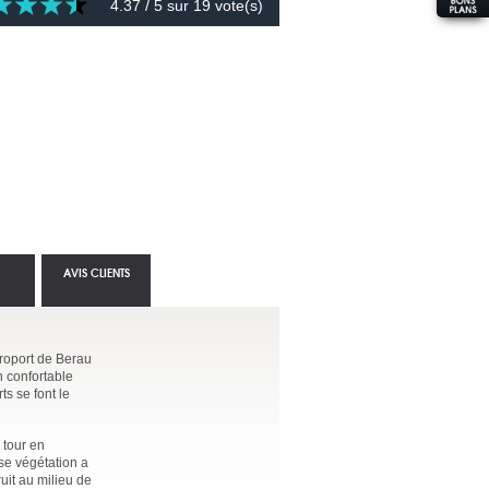
4.37
/ 5 sur
19
vote(s)
AVIS CLIENTS
aéroport de Berau
n confortable
ts se font le
 tour en
se végétation a
uit au milieu de