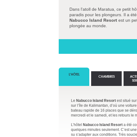
Dans l'atoll de Maratua, ce petit h
paradis pour les plongeurs. Il a été
Nabucco Island Resort
est un pet
plongée au monde.
L’HÔTEL
CHAMBRES
ACTI
SE
Le
Nabucco Island Resort
est situé sur
sur l’île de Kalimantan, d’où une voitur
bateau rapide de 16 places que se déroul
mercredi et le samedi, et les retours le 
L’hôtel
Nabucco Island Resort
a été con
quelques minutes seulement. C’est une î
su s’adapter aux conditions. Très soucieu