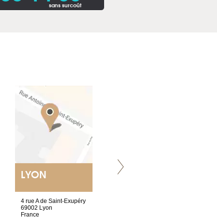
sans surcoût
LYON
VILLENEUVE
4 rue A de Saint-Exupéry
Chez Scuba-shop
69002 Lyon
Route d’Arvel, 106
France
1844 Villeneuve