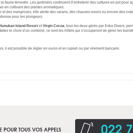
 la faune terrestre. Les jardiniers continuent d’entretenir des cultures en pot pour 
ais en cultivant des plantes aromatiques.
se et des mangroves, elle abrite des varans, des chauves-souris ou encore des crab
adresse pour les plongeurs.
Nunukan Island Resort
et
Virgin Cocoa
, tous les deux gérés par Extra Divers, per
 faites le choix d’un combiné, ce sont les hôtels qui s’occuperont de gérer les transfe
es, il est possible de régler en euros et en rupiah ou par virement bancaire.
022 7
E POUR TOUS VOS APPELS