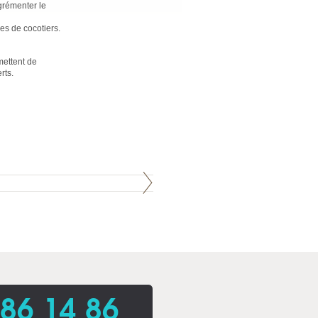
agrémenter le
es de cocotiers.
mettent de
rts.
86 14 86