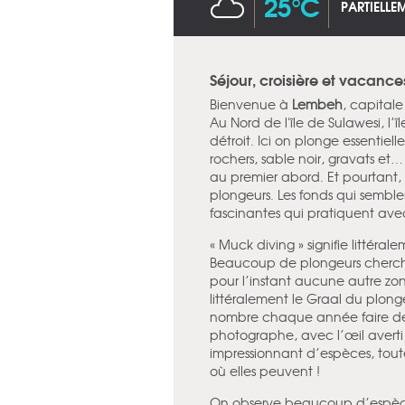
25°C
PARTIELL
Séjour, croisière et vacanc
Bienvenue à
Lembeh
, capital
Au Nord de l'île de Sulawesi, l’î
détroit. Ici on plonge essentiel
rochers, sable noir, gravats et…
au premier abord. Et pourtant
plongeurs. Les fonds qui semble
fascinantes qui pratiquent ave
« Muck diving » signifie littéra
Beaucoup de plongeurs cherchen
pour l’instant aucune autre zo
littéralement le Graal du plon
nombre chaque année faire de tr
photographe, avec l’œil averti
impressionnant d’espèces, toutes
où elles peuvent !
On observe beaucoup d’espèce