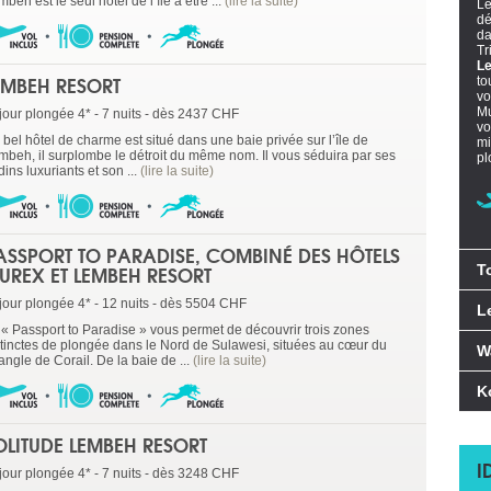
beh est le seul hôtel de l’île à être ...
(lire la suite)
L
dé
da
Tr
L
EMBEH RESORT
to
vo
Mu
jour plongée 4* - 7 nuits - dès 2437 CHF
vo
bel hôtel de charme est situé dans une baie privée sur l’île de
mi
mbeh, il surplombe le détroit du même nom. Il vous séduira par ses
pl
dins luxuriants et son ...
(lire la suite)
ASSPORT TO PARADISE, COMBINÉ DES HÔTELS
UREX ET LEMBEH RESORT
T
jour plongée 4* - 12 nuits - dès 5504 CHF
L
 « Passport to Paradise » vous permet de découvrir trois zones
stinctes de plongée dans le Nord de Sulawesi, situées au cœur du
W
angle de Corail. De la baie de ...
(lire la suite)
K
OLITUDE LEMBEH RESORT
I
jour plongée 4* - 7 nuits - dès 3248 CHF