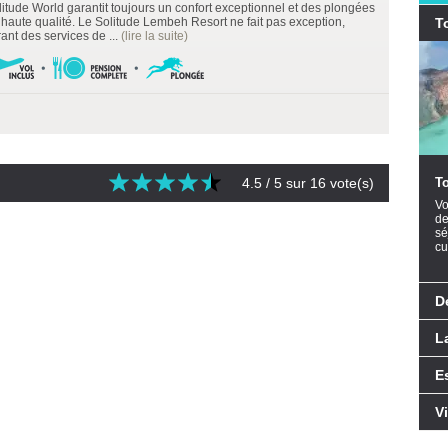
litude World garantit toujours un confort exceptionnel et des plongées
 haute qualité. Le Solitude Lembeh Resort ne fait pas exception,
T
rant des services de ...
(lire la suite)
4.5
/ 5 sur
16
vote(s)
T
Vo
de
sé
cu
D
L
E
V