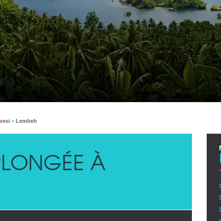
wesi
>
Lembeh
LONGÉE À