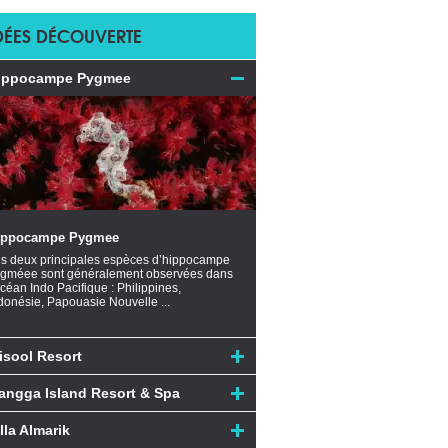
DÉES DÉCOUVERTE
ippocampe Pygmee
ippocampe Pygmee
s deux principales espèces d’hippocampe
gméee sont généralement observées dans
océan Indo Pacifique : Philippines,
donésie, Papouasie Nouvelle ...
isool Resort
angga Island Resort & Spa
lla Almarik