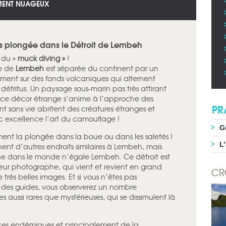
EMENT NUAGEUX
es plongée dans le Détroit de Lembeh
e du «
muck diving »
!
le de
Lembeh
est séparée du continent par un
lement sur des fonds volcaniques qui alternent
 détritus. Un paysage sous-marin pas très attirant
, ce décor étrange s’anime à l’approche des
PR
nt sans vie abritent des créatures étranges et
c excellence l’art du camouflage !
G
lement la plongée dans la boue ou dans les saletés !
L
t d’autres endroits similaires à Lembeh, mais
ne dans le monde n’égale Lembeh. Ce détroit est
geur photographe, qui vient et revient en grand
CR
ès belles images. Et si vous n’êtes pas
 des guides, vous observerez un nombre
 aussi rares que mystérieuses, qui se dissimulent là
s endémiques et principalement de la