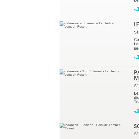
Lem
L
Sé
Ce 
Le
jar
P
M
Sé
Le
di
Tri
S
Sé