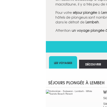
macrofaune, il y a très peu de ré
Pour votre
séjour plongée
à
Le
hôtels de plongeurs sont nomb
dans le détroit de
Lembeh
.
Attention
un voyage plongée 
LES VOYAGES
DÉCOUVRIR
SÉJOURS PLONGÉE À LEMBEH
W
Sé
Si