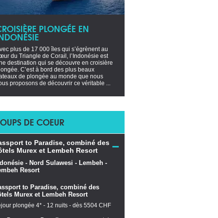
CROISIÈRE PLONGÉE EN
INDONÉSIE
vec plus de 17 000 îles qui s’égrènent au
œur du Triangle de Corail, l’Indonésie est
ne destination qui se découvre en croisière
longée. C’est à bord des plus beaux
ateaux de plongée au monde que nous
ous proposons de découvrir ce véritable ...
OUPS DE COEUR
assport to Paradise, combiné des
ôtels Murex et Lembeh Resort
assport to Paradise, combiné des
ôtels Murex et Lembeh Resort
jour plongée 4* - 12 nuits - dès 5504 CHF