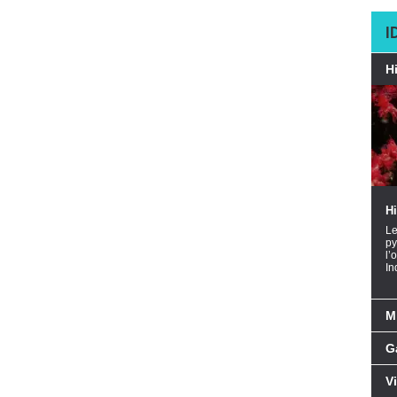
I
H
H
Le
py
l’
In
M
G
Vi