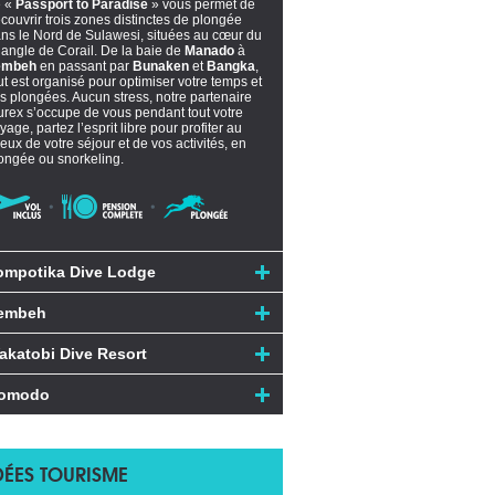
e «
Passport to Paradise
» vous permet de
couvrir trois zones distinctes de plongée
ns le Nord de Sulawesi, situées au cœur du
iangle de Corail. De la baie de
Manado
à
embeh
en passant par
Bunaken
et
Bangka
,
ut est organisé pour optimiser votre temps et
s plongées. Aucun stress, notre partenaire
rex s’occupe de vous pendant tout votre
yage, partez l’esprit libre pour profiter au
eux de votre séjour et de vos activités, en
ongée ou snorkeling.
ompotika Dive Lodge
embeh
akatobi Dive Resort
omodo
DÉES TOURISME