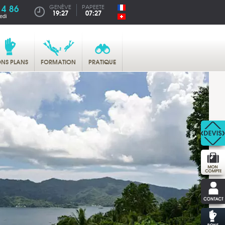
14 86
GENÈVE
PAPEETE
19:27
07:27
edi
NS PLANS
FORMATION
PRATIQUE