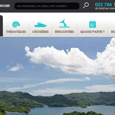
022 786 
ERCHER
du lundi au sam
THÉMATIQUES
CROISIÈRES
RENCONTRES
QUAND PARTIR ?
BO