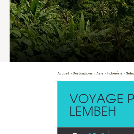
Accueil
>
Destinations
>
Asie
>
Indonésie
>
Sula
VOYAGE P
LEMBEH