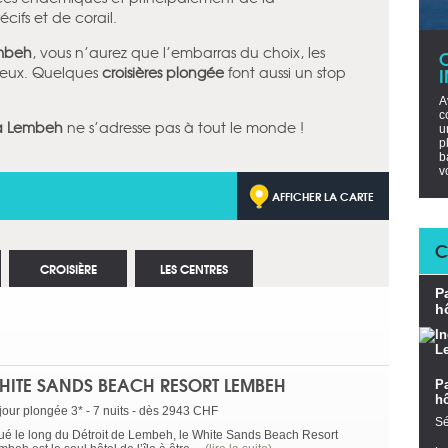
cifs et de corail.
mbeh
, vous n’aurez que l’embarras du choix, les
reux. Quelques
croisières plongée
font aussi un stop
A
c
à Lembeh
ne s’adresse pas à tout le monde !
u
p
b
v
AFFICHER LA CARTE
C
CROISIÈRE
LES CENTRES
P
h
HITE SANDS BEACH RESORT LEMBEH
P
h
jour plongée 3* - 7 nuits - dès 2943 CHF
Sé
tué le long du Détroit de Lembeh, le White Sands Beach Resort