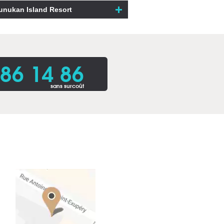
unukan Island Resort
86 14 86
sans surcoût