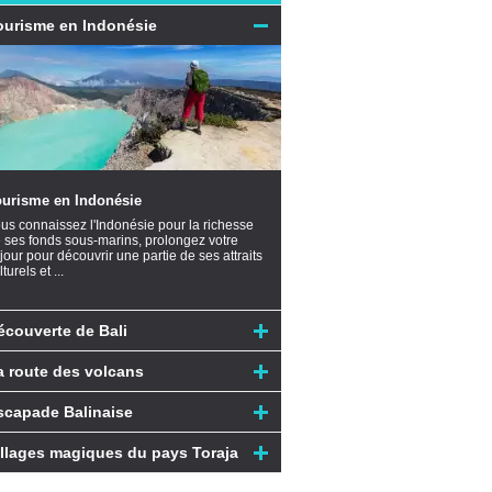
ourisme en Indonésie
ourisme en Indonésie
us connaissez l'Indonésie pour la richesse
 ses fonds sous-marins, prolongez votre
jour pour découvrir une partie de ses attraits
lturels et ...
écouverte de Bali
a route des volcans
scapade Balinaise
illages magiques du pays Toraja