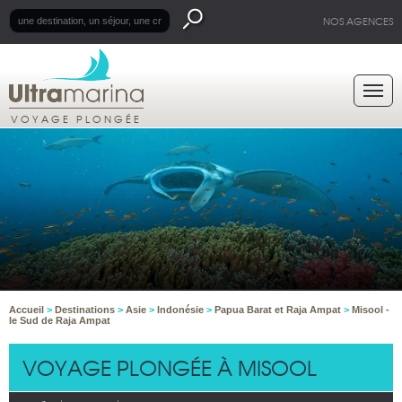
NOS AGENCES
VOYAGE PLONGÉE
Accueil
>
Destinations
>
Asie
>
Indonésie
>
Papua Barat et Raja Ampat
>
Misool -
le Sud de Raja Ampat
VOYAGE PLONGÉE À MISOOL