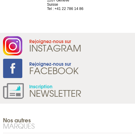
nève
12 rue de la Chaussée
69002 Ly
d'Antin
France
1 22 786 14 86
75009 Paris
Tel : +33 
France
Tel : +33 1 53 68 90 77
Rejoignez-nous sur
INSTAGRAM
Rejoignez-nous sur
FACEBOOK
Inscription
NEWSLETTER
Nos autres
MARQUES