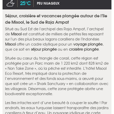
25°C
PEU NUAGEUX
Séjour, croisière et vacances plongée autour de l’île
de Misool, le Sud de Raja Ampat
Situé au Sud Est de l'archipel des Raja Ampat, l’archipel
de
Misool
est constitué de milliers de petites îles reposant
sur l'un des plus beaux lagons coralliens de l'Indonésie.
Misool
offre un cadre idyllique pour un
voyage plongée
,
que ce soit en
séjour plongée
ou en
croisière plongée
.
Située au cœur du triangle de corail, cette région est
protégée par un Parc marin de 1 220 km2 dont 828 km2 de
« Non Take Zone », où la pêche est interdite. L’hôtel Misool
Eco Resort, très impliqué dans la protection de
l’environnement et des fonds sous-marins, a œuvré pour
que soit crée un « Shark Sanctuary » en collaboration avec
les villageois. Désormais, cette zone protégée abrite une
biodiversité exceptionnelle.
Les îles intactes sont d’une beauté à couper le souffle ! Par
endroits, les eaux turquoise laissent transparaître des jardins
coralliens à fleur d’eau. Un paysage idyllique de carte