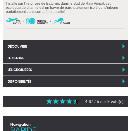
Installé sur l’île privée de Batbitim, dans le Sud de Raja Ampat, cet
écolodge de charme est un havre de paix totalement isolé qui s’intègre
parfaitement dans son ...
(lire la suite)
DÉCOUVRIR
LE CENTRE
LES CROISIÈRES
DISPONIBILITÉS
4.67
/ 5 sur
9
vote(s)
Navigation
RAPIDE