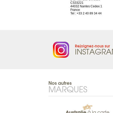
Route d’Arvel, 106
CS33221
1844 Villeneuve
44032 Nantes Cedex 1
Suisse
France
Tel : +41 21 965 65 00
Tel : +33 2 40 89 34 44
Rejoignez-nous sur
INSTAGR
Nos autres
MARQUES