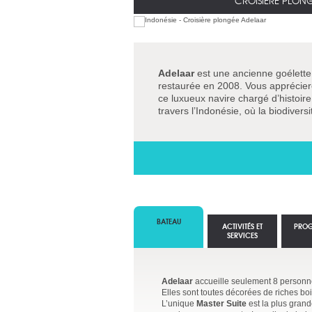
CROISIÈRE PLON
Adelaar
est une ancienne goélette
restaurée en 2008. Vous apprécierez
ce luxueux navire chargé d’histoi
travers l’Indonésie, où la biodiver
BATEAU
ACTIVITÉS ET
PRO
SERVICES
Adelaar
accueille seulement 8 personne
Elles sont toutes décorées de riches boi
L’unique
Master Suite
est la plus grand