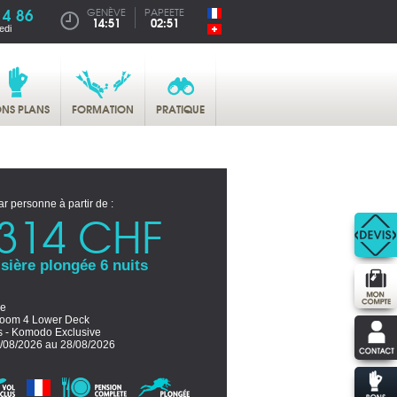
14 86
GENÈVE
PAPEETE
14:51
02:51
edi
NS PLANS
FORMATION
PRATIQUE
ar personne à partir de :
314 CHF
sière plongée 6 nuits
ne
room 4 Lower Deck
ts - Komodo Exclusive
/08/2026 au 28/08/2026