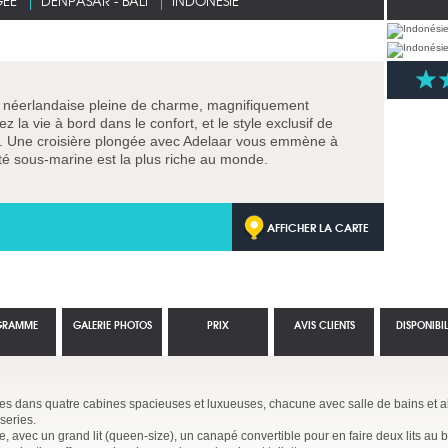
GÉE
DENPASAR - BALI
INDONÉSIE
 néerlandaise pleine de charme, magnifiquement
 la vie à bord dans le confort, et le style exclusif de
re. Une croisière plongée avec Adelaar vous emmène à
sité sous-marine est la plus riche au monde.
AFFICHER LA CARTE
GRAMME
GALERIE PHOTOS
PRIX
AVIS CLIENTS
DISPONIBIL
s dans quatre cabines spacieuses et luxueuses, chacune avec salle de bains et ai
series.
e, avec un grand lit (queen-size), un canapé convertible pour en faire deux lits au b