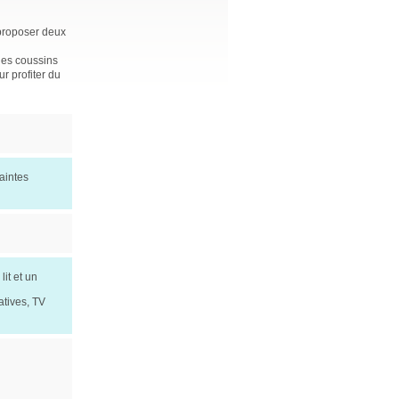
 proposer deux
 des coussins
r profiter du
aintes
it et un
vatives, TV