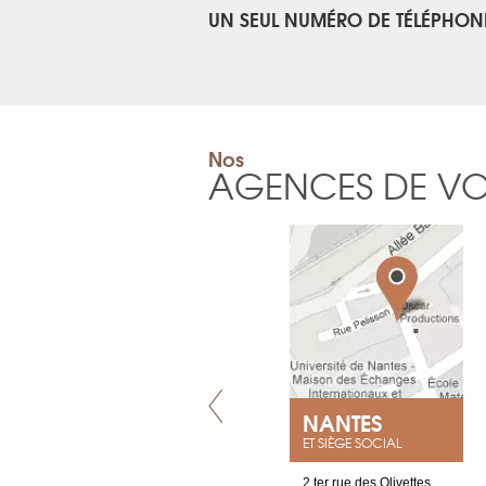
UN SEUL NUMÉRO DE TÉLÉPHON
Nos
AGENCES DE V
VILLENEUVE
NANTES
ET SIÈGE SOCIAL
Chez Scuba-shop
2 ter rue des Olivettes