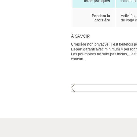
Infos pratiques
Paiements
Pendant la
Activités
croisière
de yoga d
À SAVOIR
Croisière non privative. Il est toutefois
Départ garanti avec minimum 4 person
Les pourboires ne sont pas inclus, il est
chacun.