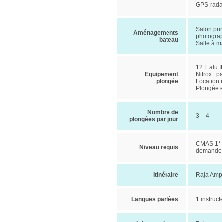
GPS-radar
Salon prin
Aménagements
photogra
bateau
Salle à m
12 L alu 
Equipement
Nitrox : p
plongée
Location 
Plongée en
Nombre de
3 – 4
plongées par jour
CMAS 1* -
Niveau requis
demande
Itinéraire
Raja Ampa
Langues parlées
1 instruct