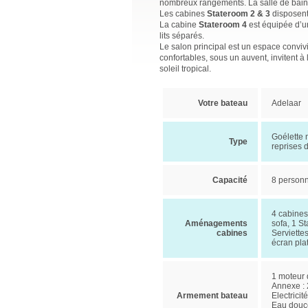
nombreux rangements. La salle de bains 
Les cabines
Stateroom 2 & 3
disposent 
La cabine
Stateroom 4
est équipée d’un
lits séparés.
Le salon principal est un espace convivia
confortables, sous un auvent, invitent à
soleil tropical.
Votre bateau
Adelaar
Goélette 
Type
reprises 
Capacité
8 person
4 cabines
Aménagements
sofa, 1 S
cabines
Serviettes
écran pla
1 moteur d
Annexe : 
Armement bateau
Electrici
Eau douce