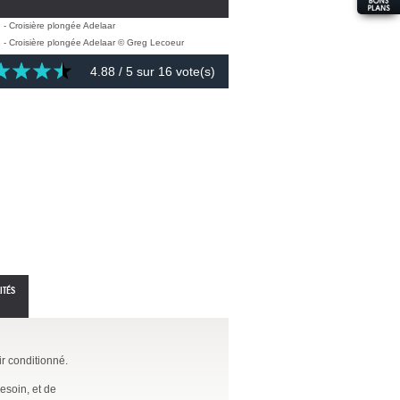
4.88
/ 5 sur
16
vote(s)
ITÉS
r conditionné.
esoin, et de