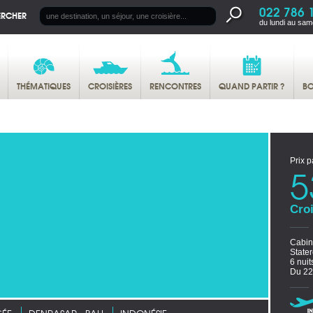
022 786 
ERCHER
du lundi au sam
THÉMATIQUES
CROISIÈRES
RENCONTRES
QUAND PARTIR ?
BO
Prix p
5
Croi
Cabi
State
6 nui
Du 22