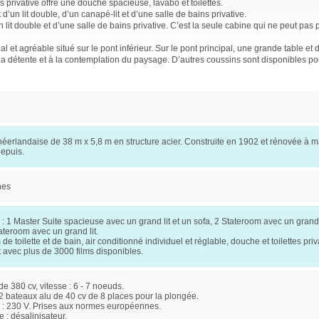
privative offre une douche spacieuse, lavabo et toilettes.
d’un lit double, d’un canapé-lit et d’une salle de bains privative.
 lit double et d’une salle de bains privative. C’est la seule cabine qui ne peut pas
l et agréable situé sur le pont inférieur. Sur le pont principal, une grande table et
 la détente et à la contemplation du paysage. D’autres coussins sont disponibles pou
néerlandaise de 38 m x 5,8 m en structure acier. Construite en 1902 et rénovée à m
depuis.
nes
 : 1 Master Suite spacieuse avec un grand lit et un sofa, 2 Stateroom avec un grand l
tateroom avec un grand lit.
 de toilette et de bain, air conditionné individuel et réglable, douche et toilettes pri
t avec plus de 3000 films disponibles.
e 380 cv, vitesse : 6 - 7 noeuds.
2 bateaux alu de 40 cv de 8 places pour la plongée.
té : 230 V. Prises aux normes européennes.
 : désalinisateur.