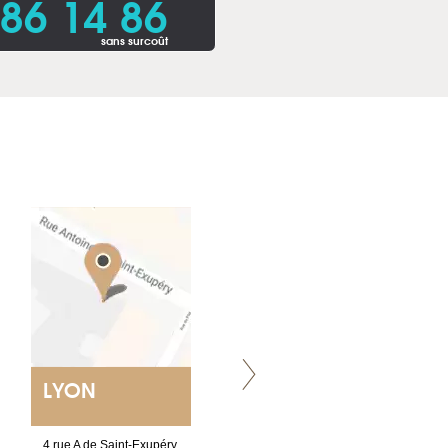
86 14 86
sans surcoût
LYON
VILLENEUVE
4 rue A de Saint-Exupéry
Chez Scuba-shop