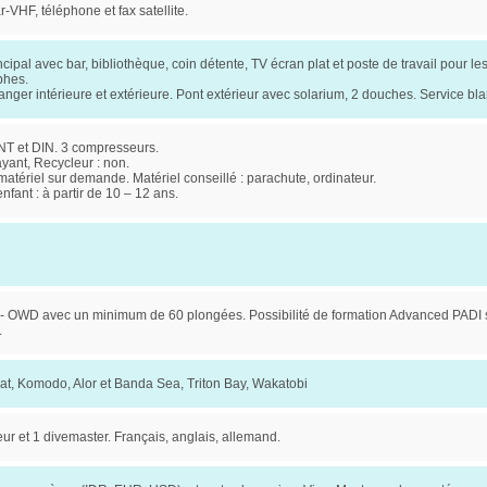
-VHF, téléphone et fax satellite.
cipal avec bar, bibliothèque, coin détente, TV écran plat et poste de travail pour le
phes.
anger intérieure et extérieure. Pont extérieur avec solarium, 2 douches. Service bla
INT et DIN. 3 compresseurs.
ayant, Recycleur : non.
matériel sur demande. Matériel conseillé : parachute, ordinateur.
fant : à partir de 10 – 12 ans.
 OWD avec un minimum de 60 plongées. Possibilité de formation Advanced PADI 
.
t, Komodo, Alor et Banda Sea, Triton Bay, Wakatobi
eur et 1 divemaster. Français, anglais, allemand.