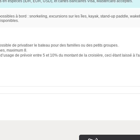
 en espèces (IDR, EUR, USD), et cartes bancaires Visa, Mastercard acceptés.
 possibles à bord : snorkeling, excursions sur les îles, kayak, stand-up paddle, wake
isponibles.
 possible de privatiser le bateau pour des familles ou des petits groupes.
nes, maximum 8.
 d’usage de prévoir entre 5 et 10% du montant de la croisière, ceci étant laissé à l'