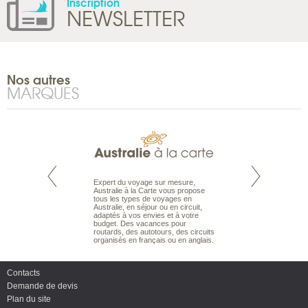
Inscription
NEWSLETTER
Nos autres
MARQUES
te est le spécialiste
Expert du voyage sur mesure,
Parce qu'ils sont
 le Pacifique.
Australie à la Carte vous propose
passionnés d’anim
bout du monde, en
tous les types de voyages en
sauvage, l'équipe d
sière, pour
Australie, en séjour ou en circuit,
carte comprend vos
ples et des îles
adaptés à vos envies et à votre
à votre service so
prenants, en hôtels
budget. Des vacances pour
voyage à la carte 
dans des pensions
routards, des autotours, des circuits
bâtir un safari à l
organisés en français ou en anglais.
envies.
Contacts
Demande de devis
Plan du site