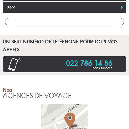
PRIX
UN SEUL NUMÉRO DE TÉLÉPHONE POUR TOUS VOS
APPELS
022 786 14 86
sans surcoût
Nos
AGENCES DE VOYAGE