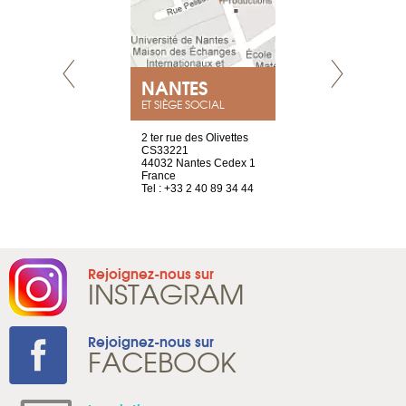
NEUVE
NANTES
GENÈV
ET SIÈGE SOCIAL
a-shop
2 ter rue des Olivettes
rue de Montc
el, 106
CS33221
1207 Genèv
neuve
44032 Nantes Cedex 1
Suisse
France
Tel : +41 22 
1 965 65 00
Tel : +33 2 40 89 34 44
Rejoignez-nous sur
INSTAGRAM
Rejoignez-nous sur
FACEBOOK