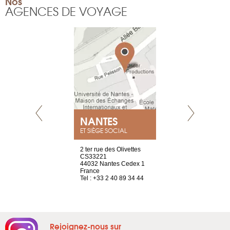
Nos
AGENCES DE VOYAGE
NEUVE
NANTES
GENÈV
ET SIÈGE SOCIAL
a-shop
2 ter rue des Olivettes
rue de Montc
el, 106
CS33221
1207 Genèv
neuve
44032 Nantes Cedex 1
Suisse
France
Tel : +41 22 
1 965 65 00
Tel : +33 2 40 89 34 44
Rejoignez-nous sur