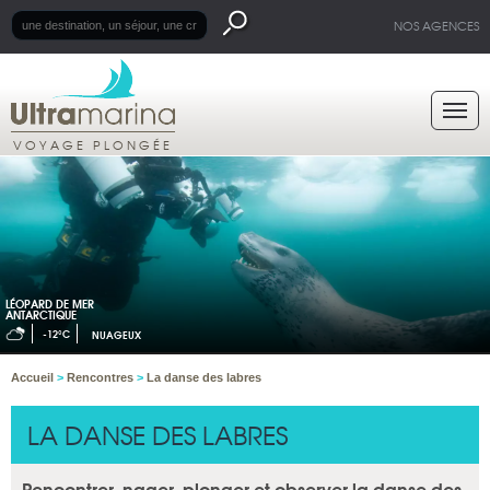
NOS AGENCES
VOYAGE PLONGÉE
LÉOPARD DE MER
ANTARCTIQUE
-12°C
NUAGEUX
Accueil
>
Rencontres
>
La danse des labres
LA DANSE DES LABRES
Rencontrer, nager, plonger et observer la danse des