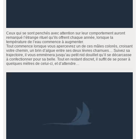
Ceux qui se sont penchés avec attention sur leur comportement auront
remarqué l’étrange rituel qu’ils offrent chaque année, lorsque la
température de l’eau commence à augmenter.
Tout commence lorsque vous apercevrez un de ces mâles colorés, croisant
votre chemin, un brin d’algue entre ses deux lèvres charnues… Suivez sa
trajectoire, il vous emmènera jusqu’au petit nid douillet qu’il se décarcasse
à confectionner pour sa belle. Tout en restant discret, il suffit de se poser à
quelques mètres de celui-ci, et d’attendre…