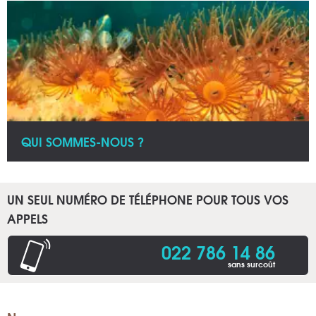
QUI SOMMES-NOUS ?
UN SEUL NUMÉRO DE TÉLÉPHONE POUR TOUS VOS
APPELS
022 786 14 86
sans surcoût