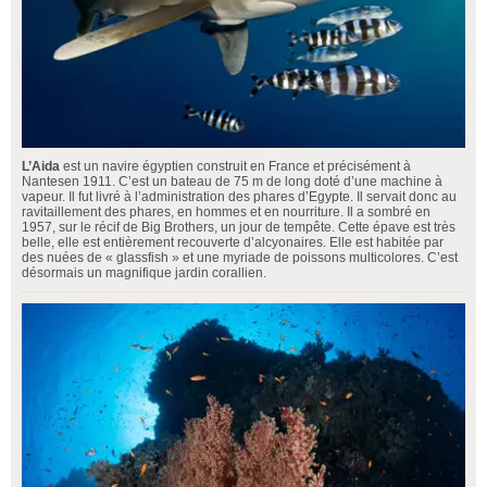
L’Aida
est un navire égyptien construit en France et précisément à
Nantesen 1911. C’est un bateau de 75 m de long doté d’une machine à
vapeur. Il fut livré à l’administration des phares d’Egypte. Il servait donc au
ravitaillement des phares, en hommes et en nourriture. Il a sombré en
1957, sur le récif de Big Brothers, un jour de tempête. Cette épave est très
belle, elle est entièrement recouverte d’alcyonaires. Elle est habitée par
des nuées de « glassfish » et une myriade de poissons multicolores. C’est
désormais un magnifique jardin corallien.