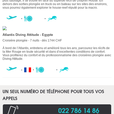
plus sauvage, il se trouve en face du superbe récif de Dolphin House. En
dehors des sorties plongée en truck ou en bateau sur les sites des environs,
vous pourrez également explorer le house-reef réputé pour la macro.
Atlantis Diving Attitude - Egypte
Croisière plongée - 7 nuits - dès 1744 CHF
À bord de l’Atlantis, entretenu et amélioré tous les ans, parcourez les récifs de
la Mer Rouge en toute sécurité et dans d’excellentes conditions de confort.
Vous profiterez du confort et du professionnalisme des croisières plongée avec
Diving Attitude.
UN SEUL NUMÉRO DE TÉLÉPHONE POUR TOUS VOS
APPELS
022 786 14 86