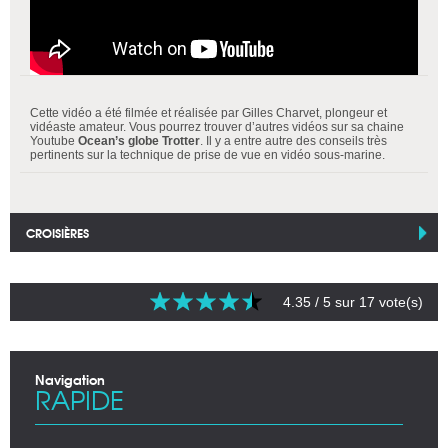
Cette vidéo a été filmée et réalisée par Gilles Charvet, plongeur et
vidéaste amateur. Vous pourrez trouver d’autres vidéos sur sa chaine
Youtube
Ocean’s globe Trotter
. Il y a entre autre des conseils très
pertinents sur la technique de prise de vue en vidéo sous-marine.
CROISIÈRES
4.35
/ 5 sur
17
vote(s)
Navigation
RAPIDE