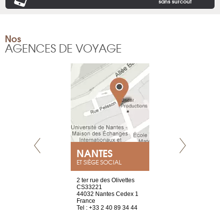
sans surcoût
Nos
AGENCES DE VOYAGE
NEUVE
NANTES
GENÈV
ET SIÈGE SOCIAL
a-shop
2 ter rue des Olivettes
rue de Montc
el, 106
CS33221
1207 Genèv
neuve
44032 Nantes Cedex 1
Suisse
France
Tel : +41 22 
1 965 65 00
Tel : +33 2 40 89 34 44