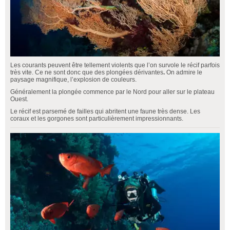
Les courants peuvent être tellement violents que l’on survole le récif parfois
très vite. Ce ne sont donc que des plongées dérivantes
.
On admire le
paysage magnifique, l’explosion de couleurs.
Généralement la plongée commence par le Nord pour aller sur le plateau
Ouest.
Le récif est parsemé de failles qui abritent une faune très dense. Les
coraux et les gorgones sont particulièrement impressionnants.