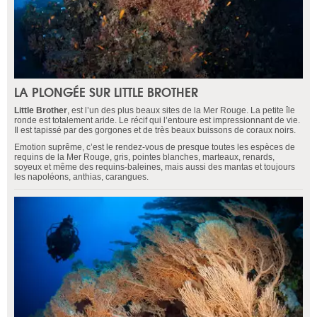
LA PLONGÉE SUR LITTLE BROTHER
Little Brother
, est l’un des plus beaux sites de la Mer Rouge. La petite île
ronde est totalement aride. Le récif qui l’entoure est impressionnant de vie.
Il est tapissé par des gorgones et de très beaux buissons de coraux noirs.
Emotion suprême, c’est le rendez-vous de presque toutes les espèces de
requins de la Mer Rouge, gris, pointes blanches, marteaux, renards,
soyeux et même des requins-baleines, mais aussi des mantas et toujours
les napoléons, anthias, carangues.