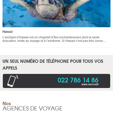
Hawaii
L’archipel d’Hawaii est un chapelet d’îles enchanteresses dont la seule
évocation, invite au voyage et à l’exotisme. Si Hawaii n’est pas très connu ...
UN SEUL NUMÉRO DE TÉLÉPHONE POUR TOUS VOS
APPELS
022 786 14 86
sans surcoût
Nos
AGENCES DE VOYAGE