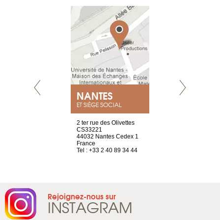
NEUVE
NANTES
GENÈV
ET SIÈGE SOCIAL
a-shop
2 ter rue des Olivettes
rue de Montc
el, 106
CS33221
1207 Genèv
neuve
44032 Nantes Cedex 1
Suisse
France
Tel : +41 22 
1 965 65 00
Tel : +33 2 40 89 34 44
Rejoignez-nous sur
INSTAGRAM