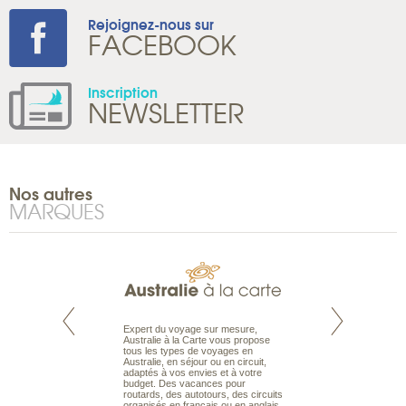
Rejoignez-nous sur
FACEBOOK
Inscription
NEWSLETTER
Nos autres
MARQUES
te est le spécialiste
Expert du voyage sur mesure,
Parce qu'ils sont
 le Pacifique.
Australie à la Carte vous propose
passionnés d’anim
bout du monde, en
tous les types de voyages en
sauvage, l'équipe d
sière, pour
Australie, en séjour ou en circuit,
carte comprend vos
ples et des îles
adaptés à vos envies et à votre
à votre service so
prenants, en hôtels
budget. Des vacances pour
voyage à la carte 
dans des pensions
routards, des autotours, des circuits
bâtir un safari à l
organisés en français ou en anglais.
envies.