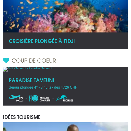
CROISIÈRE PLONGÉE À FIDJI
COUP DE COEUR
PARADISE TAVEUNI
Séjour plongée 4* - 8 nuits - dès 4726 CHF
IDÉES TOURISME