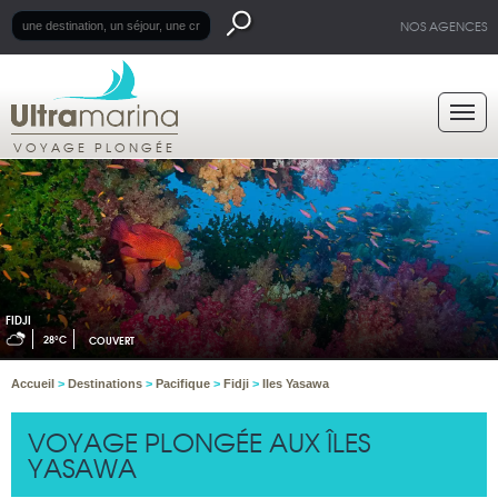
NOS AGENCES
VOYAGE PLONGÉE
FIDJI
28°C
COUVERT
Accueil
>
Destinations
>
Pacifique
>
Fidji
>
Iles Yasawa
VOYAGE PLONGÉE AUX ÎLES
YASAWA