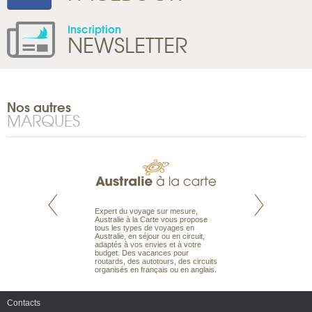
Inscription
NEWSLETTER
Nos autres
MARQUES
te est le spécialiste
Expert du voyage sur mesure,
Parce qu'ils sont
 le Pacifique.
Australie à la Carte vous propose
passionnés d’anim
bout du monde, en
tous les types de voyages en
sauvage, l'équipe d
sière, pour
Australie, en séjour ou en circuit,
carte comprend vos
ples et des îles
adaptés à vos envies et à votre
à votre service so
prenants, en hôtels
budget. Des vacances pour
voyage à la carte 
dans des pensions
routards, des autotours, des circuits
bâtir un safari à l
organisés en français ou en anglais.
envies.
Contacts