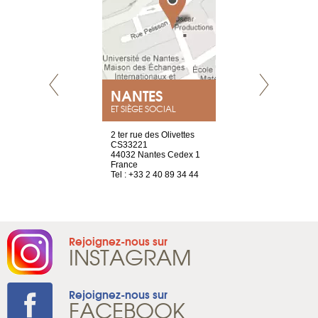
NEUVE
NANTES
GENÈV
ET SIÈGE SOCIAL
a-shop
2 ter rue des Olivettes
rue de Montc
el, 106
CS33221
1207 Genèv
neuve
44032 Nantes Cedex 1
Suisse
France
Tel : +41 22 
1 965 65 00
Tel : +33 2 40 89 34 44
Rejoignez-nous sur
INSTAGRAM
Rejoignez-nous sur
FACEBOOK