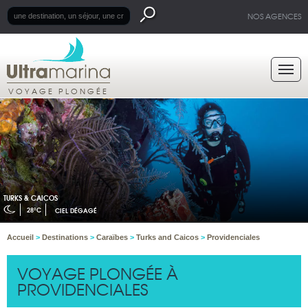
NOS AGENCES
VOYAGE PLONGÉE
TURKS & CAICOS
28°C
CIEL DÉGAGÉ
Accueil
>
Destinations
>
Caraïbes
>
Turks and Caicos
>
Providenciales
VOYAGE PLONGÉE À
PROVIDENCIALES