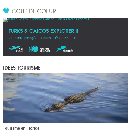
COUP DE COEUR
TURKS & CAICOS EXPLORER II
Croisière plongée - 7 nuits - dès 2866 CHF
IDÉES TOURISME
Tourisme en Floride