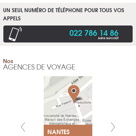
UN SEUL NUMÉRO DE TÉLÉPHONE POUR TOUS VOS
APPELS
022 786 14 86
sans surcoût
Nos
AGENCES DE VOYAGE
NEUVE
NANTES
GENÈV