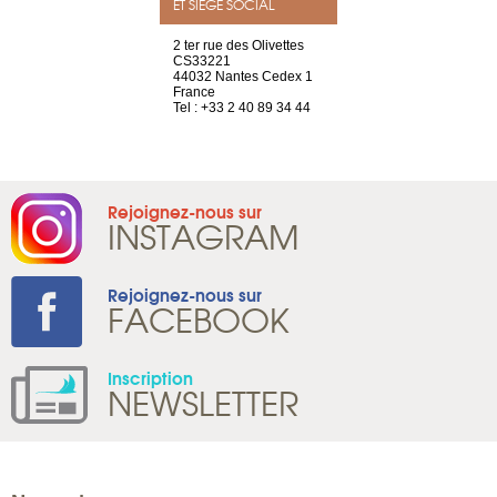
ET SIÈGE SOCIAL
a-shop
2 ter rue des Olivettes
rue de Montc
el, 106
CS33221
1207 Genèv
neuve
44032 Nantes Cedex 1
Suisse
France
Tel : +41 22 
1 965 65 00
Tel : +33 2 40 89 34 44
Rejoignez-nous sur
INSTAGRAM
Rejoignez-nous sur
FACEBOOK
Inscription
NEWSLETTER