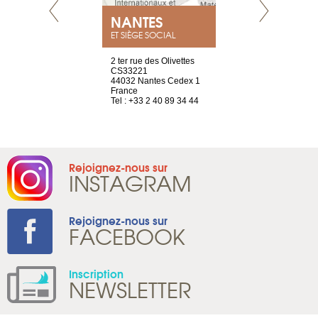
NEUVE
NANTES
GENÈV
ET SIÈGE SOCIAL
a-shop
2 ter rue des Olivettes
rue de Montc
el, 106
CS33221
1207 Genèv
neuve
44032 Nantes Cedex 1
Suisse
France
Tel : +41 22 
1 965 65 00
Tel : +33 2 40 89 34 44
Rejoignez-nous sur
INSTAGRAM
Rejoignez-nous sur
FACEBOOK
Inscription
NEWSLETTER