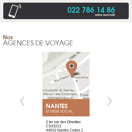
022 786 14 86
sans surcoût
Nos
AGENCES DE VOYAGE
NEUVE
NANTES
GENÈV
ET SIÈGE SOCIAL
a-shop
2 ter rue des Olivettes
rue de Montc
el, 106
CS33221
1207 Genèv
neuve
44032 Nantes Cedex 1
Suisse