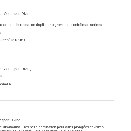
e : Aquasport Diving
icacement le retour, en dépit d’une grève des contrôleurs aériens .
 !
récié le reste !
e : Aquasport Diving
re.
onnelle.
asport Diving
Ultramarina. Très belle destination pour allier plongées et visites