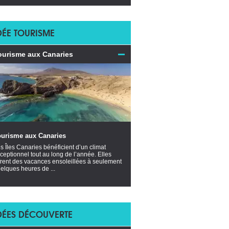
DÉE TOURISME
ourisme aux Canaries
ourisme aux Canaries
s Îles Canaries bénéficient d’un climat
ceptionnel tout au long de l’année. Elles
frent des vacances ensoleillées à seulement
elques heures de ...
DÉES DÉCOUVERTE