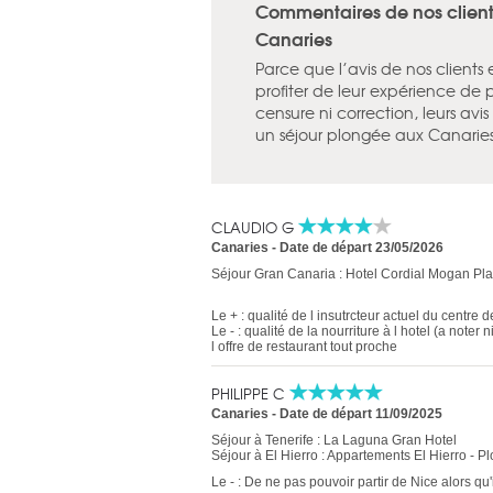
Commentaires de nos clients
Canaries
Parce que l’avis de nos clients
profiter de leur expérience de 
censure ni correction, leurs av
un séjour plongée aux Canaries
CLAUDIO G
Canaries
-
Date de départ 23/05/2026
Séjour Gran Canaria : Hotel Cordial Mogan Pl
Le + : qualité de l insutrcteur actuel du centre 
Le - : qualité de la nourriture à l hotel (a not
l offre de restaurant tout proche
PHILIPPE C
Canaries
-
Date de départ 11/09/2025
Séjour à Tenerife : La Laguna Gran Hotel
Séjour à El Hierro : Appartements El Hierro - P
Le - : De ne pas pouvoir partir de Nice alors qu