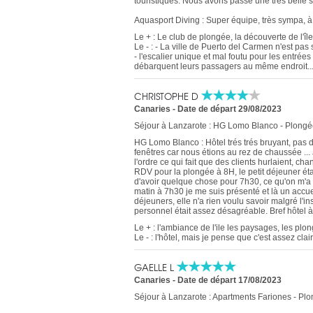
touristiques. Nous avons passé une très belle se
Aquasport Diving : Super équipe, très sympa, à l
Le + : Le club de plongée, la découverte de l'île, 
Le - : - La ville de Puerto del Carmen n'est pas
- l'escalier unique et mal foutu pour les entrée
débarquent leurs passagers au même endroit..
CHRISTOPHE D
Canaries
-
Date de départ 29/08/2023
Séjour à Lanzarote : HG Lomo Blanco - Plongée
HG Lomo Blanco : Hôtel trés trés bruyant, pas d
fenêtres car nous étions au rez de chaussée ...
l'ordre ce qui fait que des clients hurlaient, cha
RDV pour la plongée à 8H, le petit déjeuner étan
d'avoir quelque chose pour 7h30, ce qu'on m'a 
matin à 7h30 je me suis présenté et là un accue
déjeuners, elle n'a rien voulu savoir malgré l'
personnel était assez désagréable. Bref hôtel à é
Le + : l'ambiance de l'ile les paysages, les plo
Le - : l'hôtel, mais je pense que c'est assez clair 
GAELLE L
Canaries
-
Date de départ 17/08/2023
Séjour à Lanzarote : Apartments Fariones - Plo