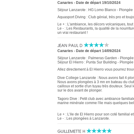
Canaries
-
Date de départ 19/10/2024
Séjour Lanzarote : HG Lomo Blanco - Plongée 
Aquasport Diving : Club génial, très pro et toujo
Le + : L'ambiance, les décors volcaniques, tout es
Le - : Les Restaurants, la qualité de la nourritu
un vrai restaurant !
JEAN PAUL D
Canaries
-
Date de départ 14/09/2024
Séjour Lanzarote : Palmeras Garden - Plongée
Séjour El Hierro : Punta Sur Building - Plongée
Allez directement à El Hierro vous pourrez trou
Dive College Lanzarote : Nous avons fait 4 plon
Nous avons plongées à 3 mn en bateau du club e
cailloux et sortie d'un tuyau très douteux. Seul
sur le dos avant de plonger.
Tagoro Dive : Petit club avec ambiance familia
marine minérale comme l'ile mais quelques bel
Le + : L'ile de El Hierro pour son coté familial e
Le - : Les plongées à Lanzarote.
GUILLEMETTE H