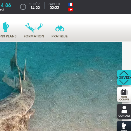
14 86
GENÈVE
PAPEETE
14:22
02:22
edi
NS PLANS
FORMATION
PRATIQUE