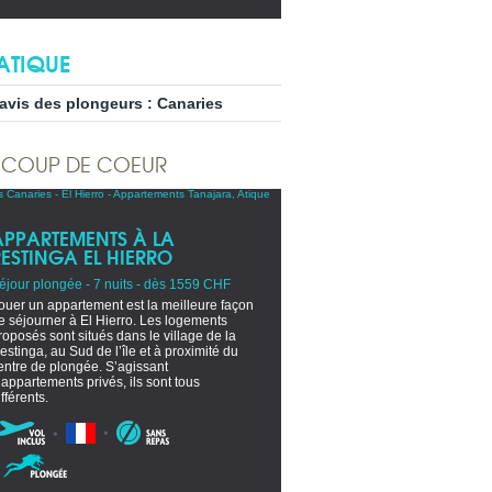
ATIQUE
’avis des plongeurs : Canaries
COUP DE COEUR
APPARTEMENTS À LA
RESTINGA EL HIERRO
éjour plongée - 7 nuits - dès 1559 CHF
ouer un appartement est la meilleure façon
e séjourner à El Hierro. Les logements
roposés sont situés dans le village de la
estinga, au Sud de l’île et à proximité du
entre de plongée. S’agissant
’appartements privés, ils sont tous
ifférents.