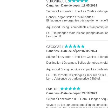
VÉRONIQUE L
Canaries
-
Date de départ 18/05/2024
Séjour à Lanzarote : Hotel Las Costas - Plongé
Conseil, organisation et suivi parfait !
Et l’agence a re organisé très rapidement et eff
Aquasport Diving : compétents et sympathiques
Le + : la plongée mais les non plongeurs ont app
Le - : rien !!
GEORGES L
Canaries
-
Date de départ 07/05/2024
Séjour à Lanzarote : Hotel Las Costas - Plongé
Destination très sympa. Belles plongées. A refai
Aquasport Diving : équipe sympa, très professi
Le + : tout: l'hôtel les plongées, la visite de l'ile.
Le - : L'absence de parking privé à l'hôtel.
FABIEN S
Canaries
-
Date de départ 29/10/2023
Séjour à Lanzarote : THB Flora - Plongée : Aqu
Voyage au top sur une suggestion du conseiller 