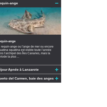
equin-ange
equin-ange
 requin-ange ou l’ange de mer ou encore
uatina squatina est visible toute l’année
ns l’archipel des Îles Canaries, mais la
riode la plus ...
éjour Apnée à Lanzarote
uerto del Carmen, baie des anges