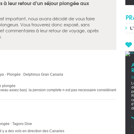
 à leur retour d’un séjour plongée aux
PR
 est important, nous avons décidé de vous faire
plongeurs. Vous trouverez donc exposé, sans
L
is et commentaires à leur retour de voyage, après
.
aya - Plongée : Delphinus Gran Canaria
S
L
de plongée
d
er niveau assez bas). la pension complete n est pas necessaire considérant
p
R
c
d
d
longée : Tagoro Dive
'il y a des vols en direction des Canaries