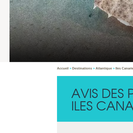
Accueil
>
Destinations
>
Atlantique
>
Iles Canar
AVIS DES
ILES CANA