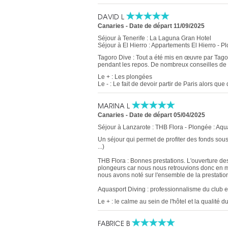
DAVID L
Canaries
-
Date de départ 11/09/2025
Séjour à Tenerife : La Laguna Gran Hotel
Séjour à El Hierro : Appartements El Hierro - P
Tagoro Dive : Tout a été mis en œuvre par Tago
pendant les repos. De nombreux conseilles de 
Le + : Les plongées
Le - : Le fait de devoir partir de Paris alors que
MARINA L
Canaries
-
Date de départ 05/04/2025
Séjour à Lanzarote : THB Flora - Plongée : Aqu
Un séjour qui permet de profiter des fonds sous 
...)
THB Flora : Bonnes prestations. L'ouverture des
plongeurs car nous nous retrouvions donc en mi
nous avons noté sur l'ensemble de la prestatio
Aquasport Diving : professionnalisme du club 
Le + : le calme au sein de l'hôtel et la qualité 
FABRICE B