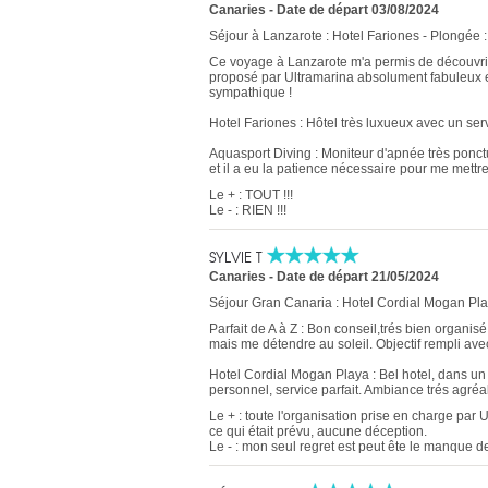
Canaries
-
Date de départ 03/08/2024
Séjour à Lanzarote : Hotel Fariones - Plongée 
Ce voyage à Lanzarote m'a permis de découvrir l
proposé par Ultramarina absolument fabuleux et
sympathique !
Hotel Fariones : Hôtel très luxueux avec un servi
Aquasport Diving : Moniteur d'apnée très ponctue
et il a eu la patience nécessaire pour me mettr
Le + : TOUT !!!
Le - : RIEN !!!
SYLVIE T
Canaries
-
Date de départ 21/05/2024
Séjour Gran Canaria : Hotel Cordial Mogan Pl
Parfait de A à Z : Bon conseil,trés bien organi
mais me détendre au soleil. Objectif rempli av
Hotel Cordial Mogan Playa : Bel hotel, dans un 
personnel, service parfait. Ambiance trés agré
Le + : toute l'organisation prise en charge par 
ce qui était prévu, aucune déception.
Le - : mon seul regret est peut ête le manque d