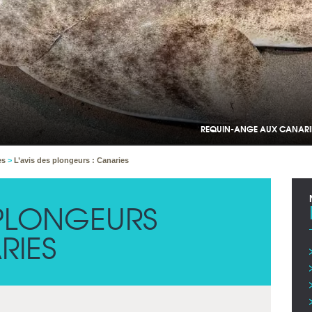
REQUIN-ANGE AUX CANARIE
ies
>
L’avis des plongeurs : Canaries
 PLONGEURS
RIES