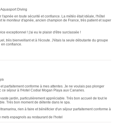
: Aquasport Diving
'apnée en toute sécurité et confiance. La météo était idéale, l'hôtel
 le moniteur d'apnée, ancien champion de France, très patient et super
ce exceptionnel ! j'ai eu le plaisir d'être surclassée !
l, très bienveillant et à l'écoute. J'étais la seule débutante du groupe
e en confiance.
aya
sé et parfaitement conforme à mes attentes. Je ne voulais pas plonger
ec ce séjour à l'Hotel Codial Mogan Playa aux Canaries.
vaste jardin, particulièrement appréciable. Trés bon accueil de tout le
able. Trés bon moment de détente dans le spa.
Ultramarina, rien à faire et bénéficier d'un séjour parfaitement conforme à
e mets espagnols au restaurant de l'hotel