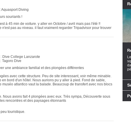
R
: Aquasport Diving
urs souriants !
t à 45 min de voiture. y aller en Octobre / avril mais pas l'été !!
re n'est pas au niveau. il faut vraiment regarder Tripadvisor pour trouver
R
 : Dive College Lanzarote
Le
 : Tagoro Dive
sq
da
ver une ambiance familial et des plongées différentes
pé
gées avec cette structure. Peu de site interessant, voir même minable.
n bord d'un hôtel. Nous aurions pu y aller à pied. Fond de sable,
 le muséo atlantico vaut la balade. Beaucoup de transfert avec nos blocs
S
P
le. Nous avons fait 4 plongées avec eux. Très sympa, Découverte sous
les rencontres et des paysages étonnants
t peu touristique.