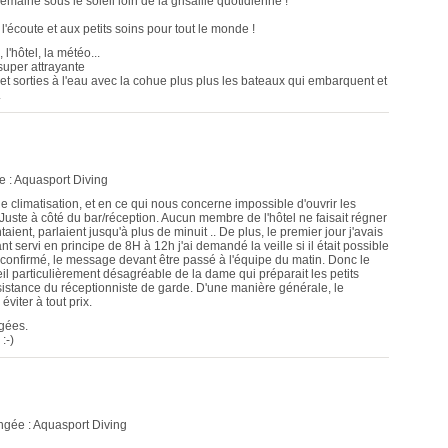
maine sous le soleil loin de la grisaille quotidienne !
'écoute et aux petits soins pour tout le monde !
l'hôtel, la météo...
 super attrayante
s et sorties à l'eau avec la cohue plus plus les bateaux qui embarquent et
.
 : Aquasport Diving
e climatisation, et en ce qui nous concerne impossible d'ouvrir les
 Juste à côté du bar/réception. Aucun membre de l'hôtel ne faisait régner
ntaient, parlaient jusqu'à plus de minuit .. De plus, le premier jour j'avais
t servi en principe de 8H à 12h j'ai demandé la veille si il était possible
confirmé, le message devant être passé à l'équipe du matin. Donc le
il particulièrement désagréable de la dame qui préparait les petits
insistance du réceptionniste de garde. D'une manière générale, le
viter à tout prix.
ngées.
:-)
ngée : Aquasport Diving