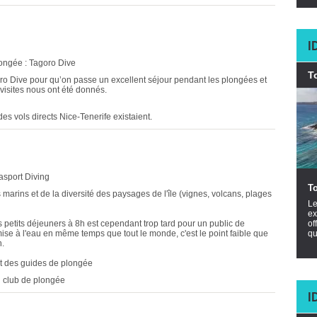
I
longée : Tagoro Dive
T
ro Dive pour qu’on passe un excellent séjour pendant les plongées et
visites nous ont été donnés.
 des vols directs Nice-Tenerife existaient.
asport Diving
T
marins et de la diversité des paysages de l'île (vignes, volcans, plages
Le
ex
 petits déjeuners à 8h est cependant trop tard pour un public de
of
se à l'eau en même temps que tout le monde, c'est le point faible que
qu
n.
et des guides de plongée
du club de plongée
I