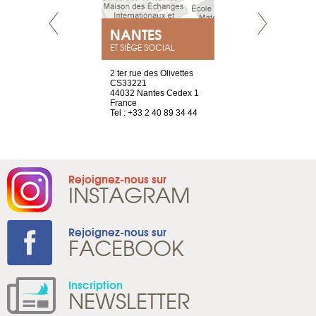
NEUVE
NANTES
GENÈV
ET SIÈGE SOCIAL
a-shop
2 ter rue des Olivettes
rue de Montc
el, 106
CS33221
1207 Genèv
neuve
44032 Nantes Cedex 1
Suisse
France
Tel : +41 22 
1 965 65 00
Tel : +33 2 40 89 34 44
Rejoignez-nous sur
INSTAGRAM
Rejoignez-nous sur
FACEBOOK
Inscription
NEWSLETTER