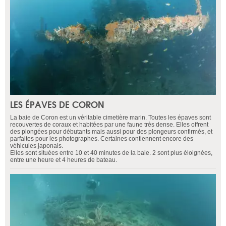
LES ÉPAVES DE CORON
La baie de Coron est un véritable cimetière marin. Toutes les épaves sont
recouvertes de coraux et habitées par une faune très dense. Elles offrent
des plongées pour débutants mais aussi pour des plongeurs confirmés, et
parfaites pour les photographes. Certaines contiennent encore des
véhicules japonais.
Elles sont situées entre 10 et 40 minutes de la baie. 2 sont plus éloignées,
entre une heure et 4 heures de bateau.