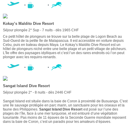
Kokay’s Maldito Dive Resort
Séjour plongée 2* Sup - 7 nuits - dès 1965 CHF
Ce petit hôtel de plongeurs se trouve sur la belle plage de Logon Beach au
Sud-Ouest de la petite île de Malapascua. Il est accessible en voiture depuis
Cebu, puis en bateau depuis Maya. Le Kokay’s Maldito Dive Resort est un
hôtel de plongeurs niché entre une belle plage et un petit village de pêcheurs.
L'île offre des paysages idylliques et c’est l’un des rares endroits où l’on peut
plonger avec les requins-renards.
Sangat Island Dive Resort
Séjour plongée 2* - 8 nuits - dès 2446 CHF
Sangat Island est située dans la baie de Coron à proximité de Busuanga. C'est
une île sauvage protégée en parc marin, un sanctuaire pour les oiseaux et la
faune des Philippines.
Sangat Island Dive Resort
est posé sur l’une des
plages de l’île, face à une mer turquoise, et est entouré d’une végétation
luxuriante. Pas moins de 11 épaves de la Seconde Guerre mondiale reposent
dans la baie de Coron, c’est un paradis pour les amateurs d’épaves.