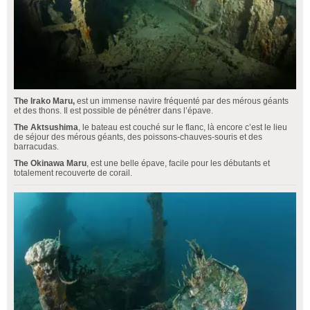
The Irako Maru,
est un immense navire fréquenté par des mérous géants
et des thons. Il est possible de pénétrer dans l’épave.
The Aktsushima
, le bateau est couché sur le flanc, là encore c’est le lieu
de séjour des mérous géants, des poissons-chauves-souris et des
barracudas.
The Okinawa Maru
, est une belle épave, facile pour les débutants et
totalement recouverte de corail.