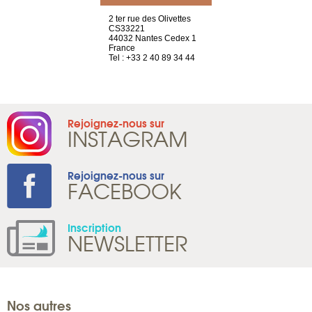
a-shop
2 ter rue des Olivettes
rue de Montc
el, 106
CS33221
1207 Genèv
neuve
44032 Nantes Cedex 1
Suisse
France
Tel : +41 22 
1 965 65 00
Tel : +33 2 40 89 34 44
Rejoignez-nous sur
INSTAGRAM
Rejoignez-nous sur
FACEBOOK
Inscription
NEWSLETTER
Nos autres