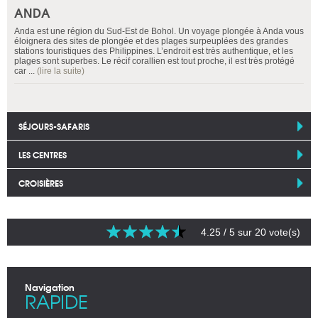
ANDA
Anda est une région du Sud-Est de Bohol. Un voyage plongée à Anda vous
éloignera des sites de plongée et des plages surpeuplées des grandes
stations touristiques des Philippines. L’endroit est très authentique, et les
plages sont superbes. Le récif corallien est tout proche, il est très protégé
car ...
(lire la suite)
SÉJOURS-SAFARIS
LES CENTRES
CROISIÈRES
4.25
/ 5 sur
20
vote(s)
Navigation
RAPIDE