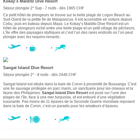
Kokay’s Maldito Dive Resort
Séjour plongée 2* Sup - 7 nuits - dès 1965 CHF
Ce petit hôtel de plongeurs se trouve sur la belle plage de Logon Beach au
Sud-Ouest de la petite île de Malapascua. Il est accessible en voiture depuis
Cebu, puis en bateau depuis Maya. Le Kokay’s Maldito Dive Resort est un
hôtel de plongeurs niché entre une belle plage et un petit village de pêcheurs.
L'île offre des paysages idylliques et c’est l’un des rares endroits où l’on peut
plonger avec les requins-renards.
Sangat Island Dive Resort
Séjour plongée 2* - 8 nuits - dès 2446 CHF
Sangat Island est située dans la baie de Coron à proximité de Busuanga. C'est
une île sauvage protégée en parc marin, un sanctuaire pour les oiseaux et la
faune des Philippines.
Sangat Island Dive Resort
est posé sur l’une des
plages de l’île, face à une mer turquoise, et est entouré d’une végétation
luxuriante. Pas moins de 11 épaves de la Seconde Guerre mondiale reposent
dans la baie de Coron, c’est un paradis pour les amateurs d’épaves.