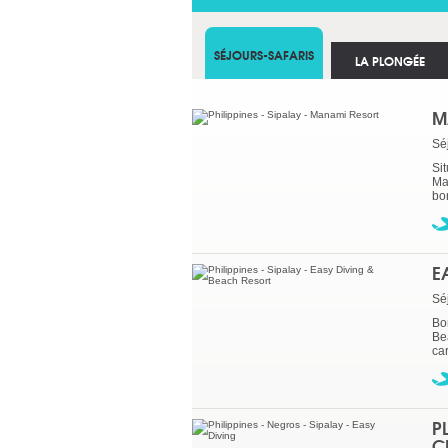
SÉJOURS-SAFARIS
LA PLONGÉE
M
Sé
Sit
Ma
bor
E
Sé
Bo
Be
car
P
C