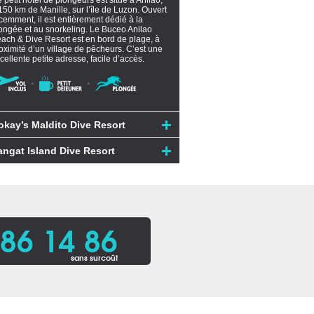
 petit hôtel de plongeurs est situé à Anilao,
150 km de Manille, sur l’île de Luzon. Ouvert
cemment, il est entièrement dédié à la
ongée et au snorkeling. Le Buceo Anilao
ach & Dive Resort est en bord de plage, à
oximité d’un village de pêcheurs. C’est une
cellente petite adresse, facile d’accès.
okay’s Maldito Dive Resort
angat Island Dive Resort
86 14 86
sans surcoût