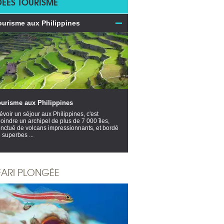
DÉES TOURISME
ourisme aux Philippines
ourisme aux Philippines
évoir un séjour aux Philippines, c'est
joindre un archipel de plus de 7 000 îles,
nctué de volcans impressionnants, et bordé
 superbes ...
FARI PLONGÉE