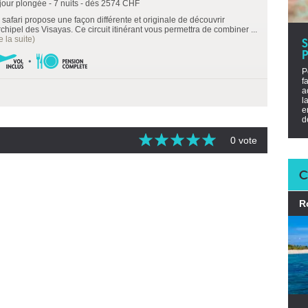
jour plongée - 7 nuits - dès 2574 CHF
 safari propose une façon différente et originale de découvrir
rchipel des Visayas. Ce circuit itinérant vous permettra de combiner ...
re la suite)
P
P
f
a
l
e
d
0 vote
C
R