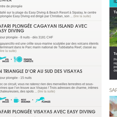
I
ntre de plongée
T
stallé sur la plage du Easy Diving & Beach Resort à Sipalay, le centre
plongée Easy Diving est dirigé par Christian, son ...
(lire la suite)
AFARI PLONGÉE CAGAYAN ISLAND AVEC
ASY DIVING
jour plongée - 8 nuits - dès 3181 CHF
gayancillo est une crête sous-marine sculptée par des volcans éteints
 terminant dans le Parc marin national de Tubbataha Reef, classé au
(lire la suite)
T
Pr
re
po
N TRIANGLE D’OR AU SUD DES VISAYAS
de
jour plongée - 15 nuits
c ce circuit, vous ne raterez rien des merveilles terrestres et sous-
rines que l’on trouve aux Visayas ! Trois adresses de charme, intimes
SA
chaleureuses, des spots ...
(lire la suite)
AFARI PLONGÉE VISAYAS AVEC EASY DIVING