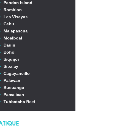
Pandan Island
Romblon
Les Visayas
Cebu
Malapascua
Moalboal
Dauin
Bohol
Siquijor
Sipalay
Cagayancillo
Palawan
Busuanga
Pamalican
Tubbataha Reef
ATIQUE