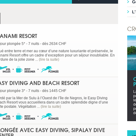
G
L
CR
ANAMI RESORT
jour plongée 5* - 7 nuits - dès 2634 CHF
ué entre terre et mer au cœur d’une nature luxuriante et préservée, le
nami Resort offre un cadre d’exception pour un séjour inoubliable. En
dure de la jolie zone ...
(lire la suite)
ASY DIVING AND BEACH RESORT
P
jour plongée 3* - 7 nuits - dès 1445 CHF
L
p
rdé par la Mer de Sulu à l’Ouest de l’île de Negros, le Easy Diving
l
ach Resort vous accueillera dans un cadre splendide digne d’une
d
te postale. Végétation ...
(lire la suite)
p
d
LONGÉE AVEC EASY DIVING, SIPALAY DIVE
ENTER