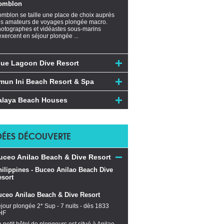
omblon
mblon se taille une place de choix auprès
s amateurs de voyages plongée macro.
otographes et vidéastes sous-marins
exercent en séjour plongée ...
lue Lagoon Dive Resort
mun Ini Beach Resort & Spa
alaya Beach Houses
DÉES DÉCOUVERTE
uceo Anilao Beach & Dive Resort
uceo Anilao Beach & Dive Resort
jour plongée 2* Sup - 7 nuits - dès 1833
HF