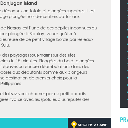
t Danjugan Island
 déconnexion totale et plongées superbes. Il est
yage plongée hors des sentiers battus aux
le de
Negros
, est l’une de ces pépites inconnues du
jour plongée à Sipalay, venez goûter à
eureuse de ce petit village bordé par les eaux
 Sulu.
té des paysages sous-marins sur des sites
oins de 15 minutes. Plongées du bord, plongées
 sur épaves ou encore déambulations dans des
 proposés aux débutants comme aux plongeurs
ne destination de premier choix pour la
x
Philippines
.
s et laissez-vous charmer par ce petit paradis
ées rivalise avec les spots les plus réputés des
PR
AFFICHER LA CARTE