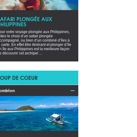
SAFARI PLONGÉE AUX
HILIPPINES
our votre voyage plongée aux Philippines,
aites le choix d’un safari plongée
ccompagné, ou bien d’un combiné d’îles à
a carte. En effet être itinérant et plonger d’île
n île aux Philippines est la meilleure façon
e découvrir cet archipel ...
OUP DE COEUR
omblon