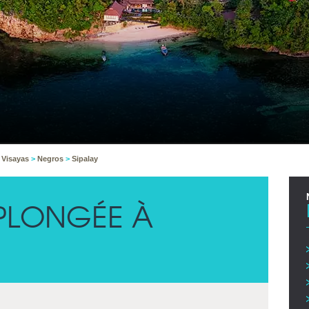
 Visayas
>
Negros
>
Sipalay
PLONGÉE À