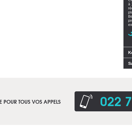
Ce
à 
ré
pl
Be
pr
ex
K
S
022 7
E POUR TOUS VOS APPELS