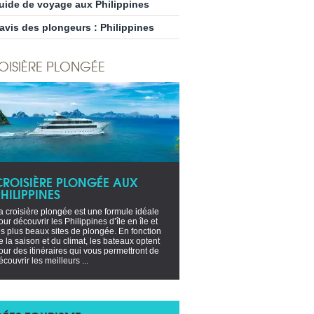
uide de voyage aux Philippines
’avis des plongeurs : Philippines
OISIÈRE PLONGÉE
CROISIÈRE PLONGÉE AUX
HILIPPINES
a croisière plongée est une formule idéale
our découvrir les Philippines d’île en île et
es plus beaux sites de plongée. En fonction
e la saison et du climat, les bateaux optent
our des itinéraires qui vous permettront de
écouvrir les meilleurs ...