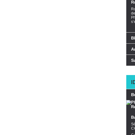
R
Ro
de
Ph
s’
B
A
S
I
B
B
Sé
C