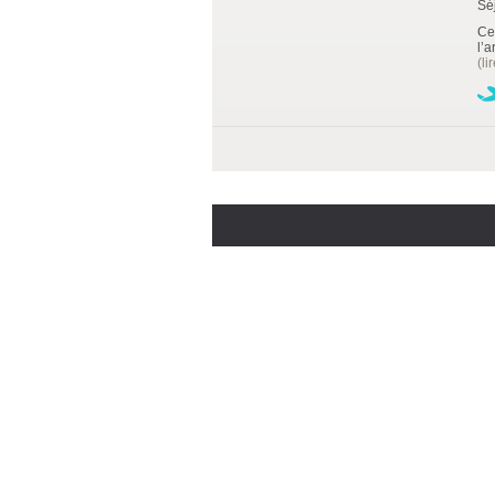
Sé
Ce
l’a
(li