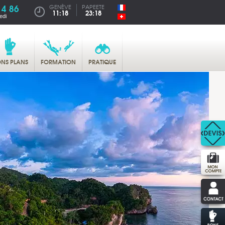
14 86
GENÈVE
PAPEETE
11:18
23:18
edi
NS PLANS
FORMATION
PRATIQUE