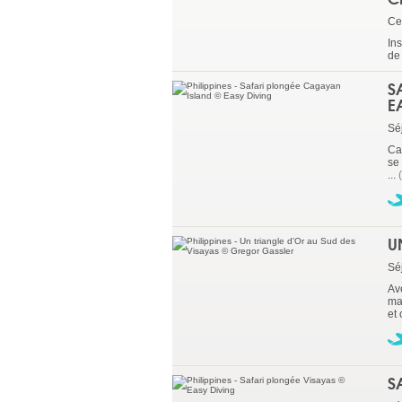
Ce
In
de 
S
E
Sé
Ca
se
...
U
Sé
Ave
ma
et 
S