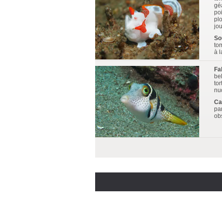
gé
po
plo
jo
So
to
à l
Fa
be
to
nu
Ca
pa
obs