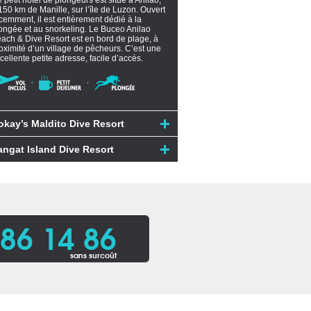
 petit hôtel de plongeurs est situé à Anilao,
150 km de Manille, sur l’île de Luzon. Ouvert
cemment, il est entièrement dédié à la
ongée et au snorkeling. Le Buceo Anilao
ach & Dive Resort est en bord de plage, à
oximité d’un village de pêcheurs. C’est une
cellente petite adresse, facile d’accès.
okay’s Maldito Dive Resort
angat Island Dive Resort
86 14 86
sans surcoût