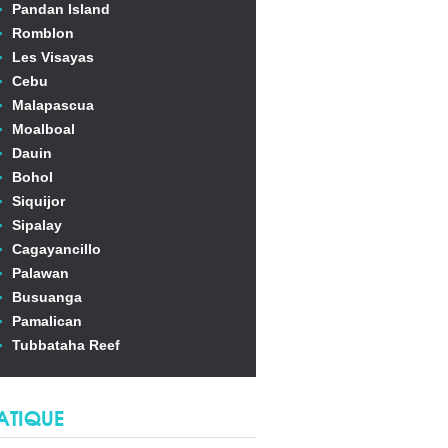
Pandan Island
Romblon
Les Visayas
Cebu
Malapascua
Moalboal
Dauin
Bohol
Siquijor
Sipalay
Cagayancillo
Palawan
Busuanga
Pamalican
Tubbataha Reef
ATIQUE