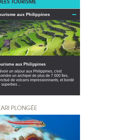
DÉES TOURISME
ourisme aux Philippines
ourisme aux Philippines
évoir un séjour aux Philippines, c'est
joindre un archipel de plus de 7 000 îles,
nctué de volcans impressionnants, et bordé
 superbes ...
FARI PLONGÉE