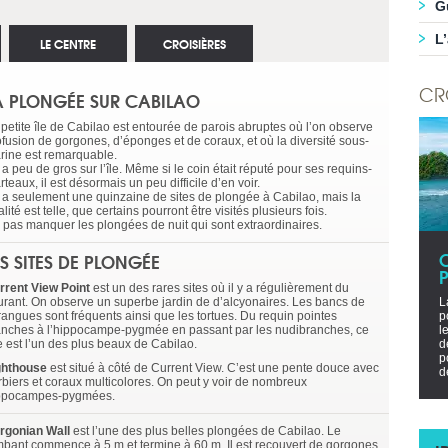
G
L
LE CENTRE
CROISIÈRES
CR
A PLONGÉE SUR CABILAO
 petite île de Cabilao est entourée de parois abruptes où l’on observe
ofusion de gorgones, d’éponges et de coraux, et où la diversité sous-
rine est remarquable.
y a peu de gros sur l’île. Même si le coin était réputé pour ses requins-
teaux, il est désormais un peu difficile d’en voir.
 y a seulement une quinzaine de sites de plongée à Cabilao, mais la
lité est telle, que certains pourront être visités plusieurs fois.
 pas manquer les plongées de nuit qui sont extraordinaires.
ES SITES DE PLONGÉE
P
rrent View Point
est un des rares sites où il y a régulièrement du
urant. On observe un superbe jardin de d’alcyonaires. Les bancs de
L
rangues sont fréquents ainsi que les tortues. Du requin pointes
p
anches à l’hippocampe-pygmée en passant par les nudibranches, ce
l
e est l’un des plus beaux de Cabilao.
d
p
ghthouse
est situé à côté de Current View. C’est une pente douce avec
d
rbiers et coraux multicolores. On peut y voir de nombreux
ppocampes-pygmées.
rgonian Wall
est l’une des plus belles plongées de Cabilao. Le
mbant commence à 5 m et termine à 60 m. Il est recouvert de gorgones