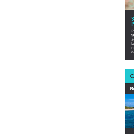
P
P
f
a
l
e
d
C
R