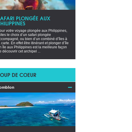
SAFARI PLONGÉE AUX
HILIPPINES
our votre voyage plongée aux Philippines,
aites le choix d’un safari plongée
ccompagné, ou bien d’un combiné d’îles à
a carte. En effet être itinérant et plonger d’île
n île aux Philippines est la meilleure façon
e découvrir cet archipel ...
OUP DE COEUR
omblon