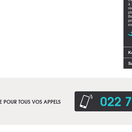
Ce
à 
ré
pl
Be
pr
ex
K
S
022 7
E POUR TOUS VOS APPELS