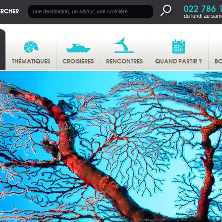
022 786 
ERCHER
du lundi au sam
THÉMATIQUES
CROISIÈRES
RENCONTRES
QUAND PARTIR ?
BO