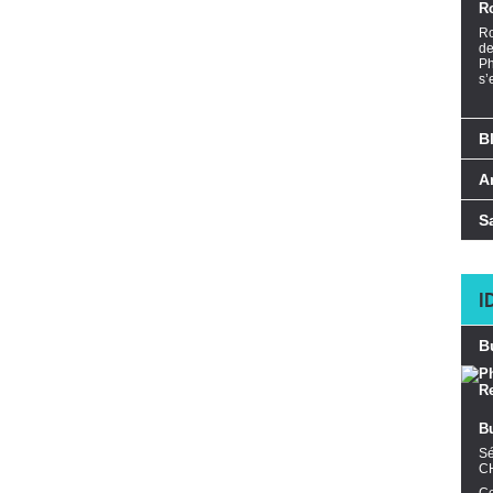
R
Ro
de
Ph
s’
B
A
S
I
B
B
Sé
C