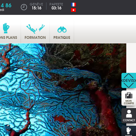
14 86
GENÈVE
PAPEETE
15:16
03:16
edi
NS PLANS
FORMATION
PRATIQUE