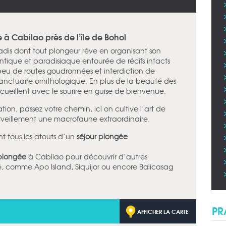
à Cabilao près de l’île de Bohol
aradis dont tout plongeur rêve en organisant son
entique et paradisiaque entourée de récifs intacts
 peu de routes goudronnées et interdiction de
n sanctuaire ornithologique. En plus de la beauté des
ccueillent avec le sourire en guise de bienvenue.
ion, passez votre chemin, ici on cultive l’art de
rveillement une macrofaune extraordinaire.
ent tous les atouts d’un
séjour plongée
plongée
à Cabilao pour découvrir d’autres
, comme Apo Island, Siquijor ou encore Balicasag
PR
AFFICHER LA CARTE