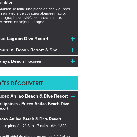
omblon
mblon se taille une place de choix auprès
s amateurs de voyages plongée macro.
otographes et vidéastes sous-marins
exercent en séjour plongée ...
lue Lagoon Dive Resort
mun Ini Beach Resort & Spa
alaya Beach Houses
DÉES DÉCOUVERTE
uceo Anilao Beach & Dive Resort
uceo Anilao Beach & Dive Resort
jour plongée 2* Sup - 7 nuits - dès 1833
HF