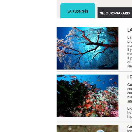
LA PLONGÉE
SÉJOURS-SAFARIS
L
La
pr
ma
Il 
mar
Il
qua
Ne
L
Cu
co
ca
bl
sit
Li
he
hi
Go
to