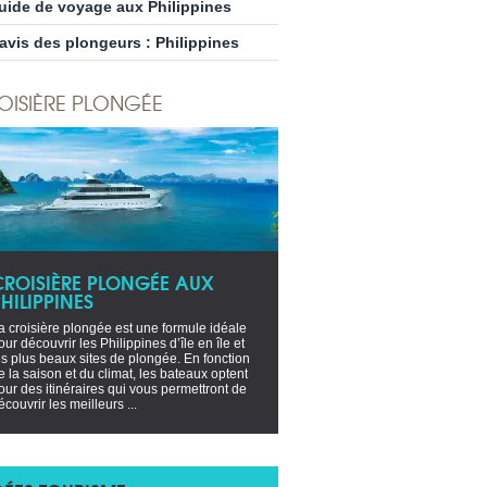
uide de voyage aux Philippines
’avis des plongeurs : Philippines
OISIÈRE PLONGÉE
CROISIÈRE PLONGÉE AUX
HILIPPINES
a croisière plongée est une formule idéale
our découvrir les Philippines d’île en île et
es plus beaux sites de plongée. En fonction
e la saison et du climat, les bateaux optent
our des itinéraires qui vous permettront de
écouvrir les meilleurs ...