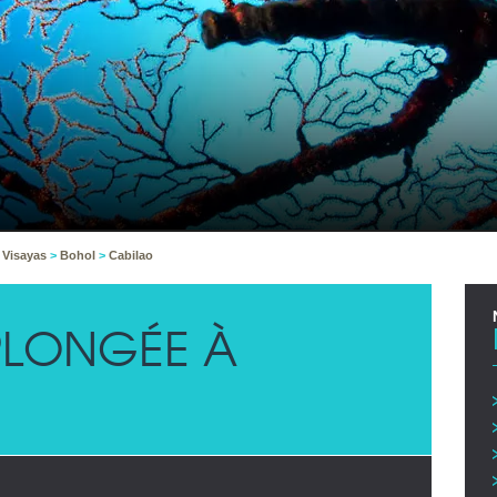
 Visayas
>
Bohol
>
Cabilao
LONGÉE À