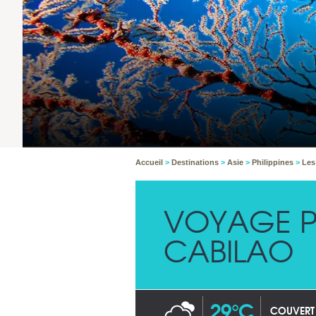
Accueil
>
Destinations
>
Asie
>
Philippines
>
Les
VOYAGE P
CABILAO
29°C
COUVERT