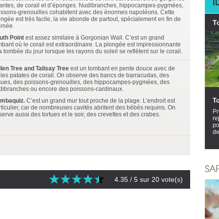
I
antes, de corail et d’éponges. Nudibranches, hippocampes-pygmées,
issons-grenouilles cohabitent avec des énormes napoléons. Cette
ngée est très facile, la vie abonde de partout, spécialement en fin de
T
urnée.
uth Point
est assez similaire à Gorgonian Wall. C’est un grand
mbant où le corail est extraordinaire. La plongée est impressionnante
a tombée du jour lorsque les rayons du soleil se reflètent sur le corail.
llen Tree and Talisay Tree
est un tombant en pente douce avec de
lles patates de corail. On observe des bancs de barracudas, des
rtues, des poissons-grenouilles, des hippocampes-pygmées, des
dibranches ou encore des poissons-cardinaux.
T
mbaquiz.
C’est un grand mur tout proche de la plage. L’endroit est
rticulier, car de nombreuses cavités abritent des bébés requins. On
Pr
erve aussi des tortues et le soir, des crevettes et des crabes.
re
po
de
SA
4.35
/ 5 sur
20
vote(s)