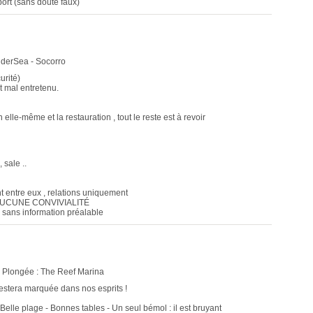
ort (sans doute faux)
UnderSea - Socorro
urité)
t mal entretenu.
elle-même et la restauration , tout le reste est à revoir
 sale ..
t entre eux , relations uniquement
 AUCUNE CONVIVIALITÉ
) sans information préalable
- Plongée : The Reef Marina
stera marquée dans nos esprits !
Belle plage - Bonnes tables - Un seul bémol : il est bruyant