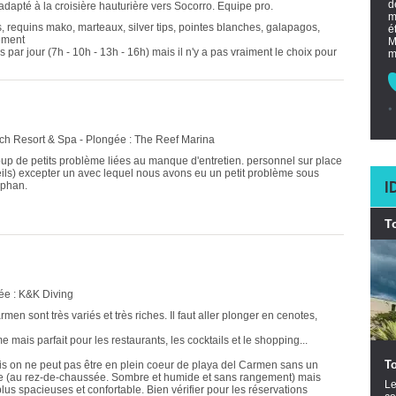
d
adapté à la croisière hauturière vers Socorro. Equipe pro.
m
, requins mako, marteaux, silver tips, pointes blanches, galapagos,
é
ement
M
s par jour (7h - 10h - 13h - 16h) mais il n'y a pas vraiment le choix pour
m
h Resort & Spa - Plongée : The Reef Marina
up de petits problème liées au manque d'entretien. personnel sur place
ils) excepter un avec lequel nous avons eu un petit problème sous
I
ephan.
T
ée : K&K Diving
en sont très variés et très riches. Il faut aller plonger en cenotes,
mais parfait pour les restaurants, les cocktails et le shopping...
T
mais on ne peut pas être en plein coeur de playa del Carmen sans un
ible (au rez-de-chaussée. Sombre et humide et sans rangement) mais
Le
plus spacieuses et confortable. Bien vérifier pour les réservations