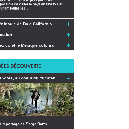
mbiner tourisme et plongée ! Il est
possible de visiter le pays en une fois et
urtant toutes les ...
éninsule de Baja California
ucatan
exico et le Mexique colonial
DÉES DÉCOUVERTE
enotes, au coeur du Yucatan
n reportage de Serge Barth