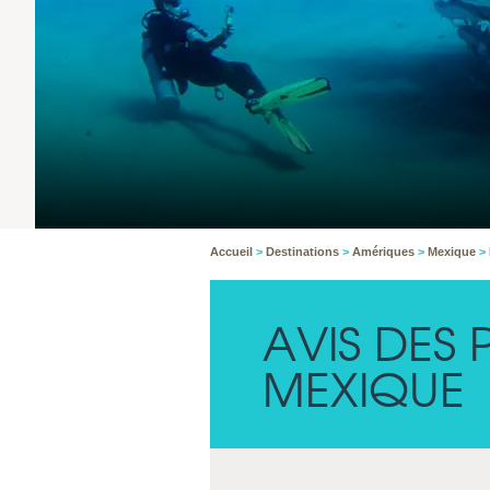
Accueil
>
Destinations
>
Amériques
>
Mexique
>
AVIS DES
MEXIQUE