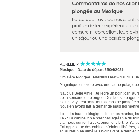
Commentaires de nos clients 
plongée au Mexique
Parce que l’avis de nos clients
profiter de leur expérience de 
censure ni correction, leurs av
un séjour ou une coriisère plo
AURELIE P
Mexique
-
Date de départ 25/04/2026
Croisière Plongée : Nautilus Fleet - Nautilus Be
Magnifique croisière avec une faune pélagique
Nautilus Belle Amie : Je retire un point car j'
de la semaine de plongée. Des bons plongeur
d'air et voyaient donc leurs temps de plongée r
Nous en avons fait la demande mais les moniteu
Le + : La faune pélagique : les raies mantas, b
Le - : La cabine triple n'est pas agréable du t
d'années qui ronflait extrêmement fort, je n'ai p
J'ai appris que des cabines s'étaient libérées,
et j'aurais bien aimé le savoir avant le dernier j