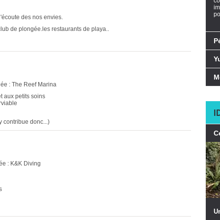
co
im
po
l'écoute des nos envies.
lub de plongée.les restaurants de playa..
P
Y
M
gée : The Reef Marina
 aux petits soins
rviable
I
 contribue donc...)
C
ée : K&K Diving
s
U