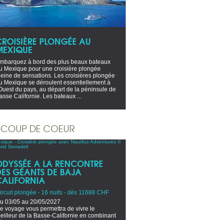
CROISIÈRE PLONGÉE AU
MEXIQUE
mbarquez à bord des plus beaux bateaux
u Mexique pour une croisière plongée
leine de sensations. Les croisières plongée
u Mexique se déroulent essentiellement à
'Ouest du pays, au départ de la péninsule de
asse Californie. Les bateaux ...
COUP DE COEUR
ODYSSÉE A LA RENCONTRE
DES GÉANTS DE BAJA
CALIFORNIA
ircuit plongée - 16 nuits - dès 11688 CHF
u 03/05 au 20/05/2027
e voyage vous permettra de vivre le
eilleur de la Basse-Californie en combinant