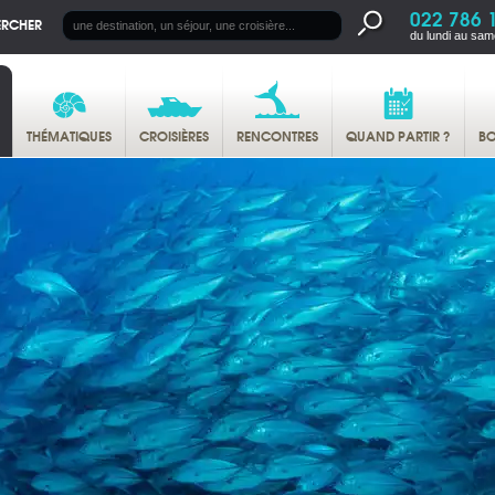
022 786 
ERCHER
du lundi au sam
THÉMATIQUES
CROISIÈRES
RENCONTRES
QUAND PARTIR ?
BO