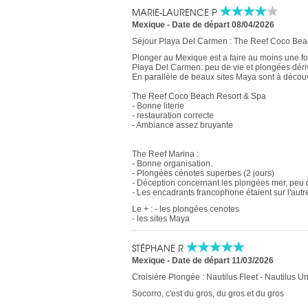
MARIE-LAURENCE P
Mexique
-
Date de départ 08/04/2026
Séjour Playa Del Carmen : The Reef Coco Beac
Plonger au Mexique est a faire au moins une fo
Playa Del Carmen: peu de vie et plongées dér
En parallèle de beaux sites Maya sont à découv
The Reef Coco Beach Resort & Spa
- Bonne literie
- restauration correcte
- Ambiance assez bruyante
The Reef Marina :
- Bonne organisation.
- Plongées cénotes superbes (2 jours)
- Déception concernant les plongées mer, peu 
- Les encadrants francophone étaient sur l'autre 
Le + : - les plongées cenotes
- les sites Maya
STÉPHANE R
Mexique
-
Date de départ 11/03/2026
Croisière Plongée : Nautilus Fleet - Nautilus 
Socorro, c'est du gros, du gros et du gros