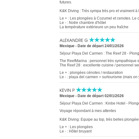
futures.
K&K Diving : Très sympa très pro et vraiment à 
Le + : Les plongées à Cozumel et cenotes. Le c
Le - : Notre chambre d'hôtel
La température extérieure un peu fraîche
ALEXANDRE G
Mexique
-
Date de départ 24/01/2026
Séjour Playa Del Carmen : The Reef 28 - Plon
The ReefMarina : personnel très sympathique et
The Reef 28 : excellente cuisine / personnel se
Le + : plongées cénotes / restauration
Le - : playa del carmen = surtourisme (mais on y
KEVIN P
Mexique
-
Date de départ 02/01/2026
Séjour Playa Del Carmen : Kinbe Hotel - Plong
Voyage répondant à mes attentes
K&K Diving: Equipe au top, très belles plongée
Le + : Les plongées
Le - : Hôtel bruyant