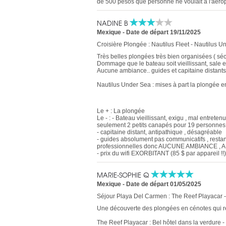
de 500 pesos que personne ne voulait à l'aérop
NADINE B
Mexique
-
Date de départ 19/11/2025
Croisière Plongée : Nautilus Fleet - Nautilus 
Très belles plongées très bien organisées ( séc
Dommage que le bateau soit vieillissant, sale e
Aucune ambiance.. guides et capitaine distants
Nautilus Under Sea : mises à part la plongée en 
Le + : La plongée
Le - : - Bateau vieillissant, exigu , mal entretenu,
seulement 2 petits canapés pour 19 personnes
- capitaine distant, antipathique , désagréable
- guides absolument pas communicatifs , restan
professionnelles donc AUCUNE AMBIANCE ,
- prix du wifi EXORBITANT (85 $ par appareil !!
MARIE-SOPHIE Q
Mexique
-
Date de départ 01/05/2025
Séjour Playa Del Carmen : The Reef Playacar 
Une découverte des plongées en cénotes qui re
The Reef Playacar : Bel hôtel dans la verdure - 