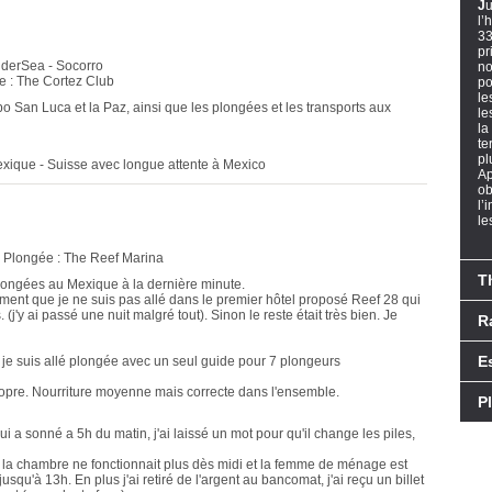
J
u
l’
33
pr
UnderSea - Socorro
no
e : The Cortez Club
po
le
bo San Luca et la Paz, ainsi que les plongées et les transports aux
le
la
te
pl
Mexique - Suisse avec longue attente à Mexico
Ap
ob
l’
le
- Plongée : The Reef Marina
T
longées au Mexique à la dernière minute.
ement que je ne suis pas allé dans le premier hôtel proposé Reef 28 qui
(j'y ai passé une nuit malgré tout). Sinon le reste était très bien. Je
R
E
 je suis allé plongée avec un seul guide pour 7 plongeurs
ropre. Nourriture moyenne mais correcte dans l'ensemble.
P
qui a sonné a 5h du matin, j'ai laissé un mot pour qu'il change les piles,
 la chambre ne fonctionnait plus dès midi et la femme de ménage est
qu'à 13h. En plus j'ai retiré de l'argent au bancomat, j'ai reçu un billet