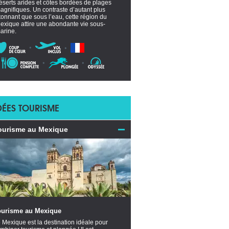
éserts arides et côtes bordées de plages
agnifiques. Un contraste d’autant plus
tonnant que sous l’eau, cette région du
exique attire une abondante vie sous-
arine.
DÉES TOURISME
ourisme au Mexique
ourisme au Mexique
 Mexique est la destination idéale pour