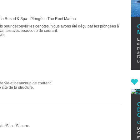
h Resort & Spa - Plongée : The Reef Marina
is pour découvrir les cenotes. Nous avons été déçu par les plongées à
ivantes avec beaucoup de courant.
rir.
E
d
p
a
l
B
de vie et beaucoup de courant.
site de la structure.
C
UnderSea - Socorro
D
C
m