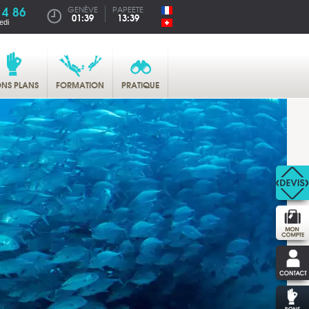
14 86
GENÈVE
PAPEETE
01:39
13:39
edi
NS PLANS
FORMATION
PRATIQUE