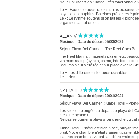
Nautilus UnderSea : Bateau très fonctionnel et 
Le + : Faune : orques, raies mantas océaniques
soyeux.. et dauphins. Baleines présentes égal
Le - : Le rythme soutenu si on fait les 4 plongée
organiser ça autrement.
ALLAN V
Mexique
-
Date de départ 05/03/2026
Séjour Playa Del Carmen : The Reef Coco Beac
The Reef Marina : matériels pas en état beauco
vraiment au top (sympa, calme, très bons conse
l'eau mais qui a été régler sur place avec le St
Le + : les différentes plongées possibles
Le - : rien
NATHALIE J
Mexique
-
Date de départ 29/01/2026
Séjour Playa Del Carmen : Kinbe Hotel - Plong
Les sites de plongée au départ de playa del Carm
c´est incroyable !
Ne pas séjourner à playa si on cherche du calme 
Kinbe Hotel : L'hôtel est bien placé, bruyant 
bruit. Notre chambre n'était vraiment pas terr
d'autres chambres avaient l'air d'être vraiment 