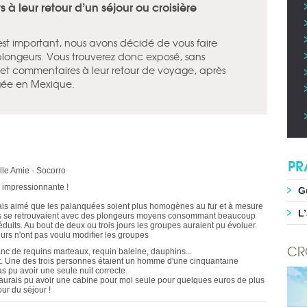
à leur retour d’un séjour ou croisière
 est important, nous avons décidé de vous faire
plongeurs. Vous trouverez donc exposé, sans
is et commentaires à leur retour de voyage, après
ngée en Mexique.
PR
lle Amie - Socorro
 impressionnante !
G
aurais aimé que les palanquées soient plus homogènes au fur et à mesure
L
s se retrouvaient avec des plongeurs moyens consommant beaucoup
éduits. Au bout de deux ou trois jours les groupes auraient pu évoluer.
rs n'ont pas voulu modifier les groupes
CR
anc de requins marteaux, requin baleine, dauphins...
out. Une des trois personnes étaient un homme d'une cinquantaine
as pu avoir une seule nuit correcte.
 j'aurais pu avoir une cabine pour moi seule pour quelques euros de plus
our du séjour !