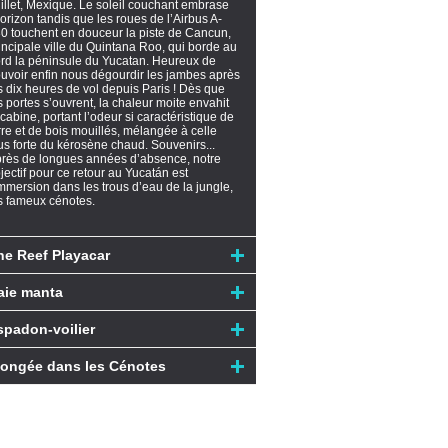
illet, Mexique. Le soleil couchant embrase
horizon tandis que les roues de l’Airbus A-
0 touchent en douceur la piste de Cancun,
incipale ville du Quintana Roo, qui borde au
rd la péninsule du Yucatan. Heureux de
uvoir enfin nous dégourdir les jambes après
s dix heures de vol depuis Paris ! Dès que
s portes s’ouvrent, la chaleur moite envahit
 cabine, portant l’odeur si caractéristique de
rre et de bois mouillés, mélangée à celle
us forte du kérosène chaud. Souvenirs...
rès de longues années d’absence, notre
jectif pour ce retour au Yucatán est
immersion dans les trous d’eau de la jungle,
s fameux cénotes.
he Reef Playacar
aie manta
spadon-voilier
longée dans les Cénotes