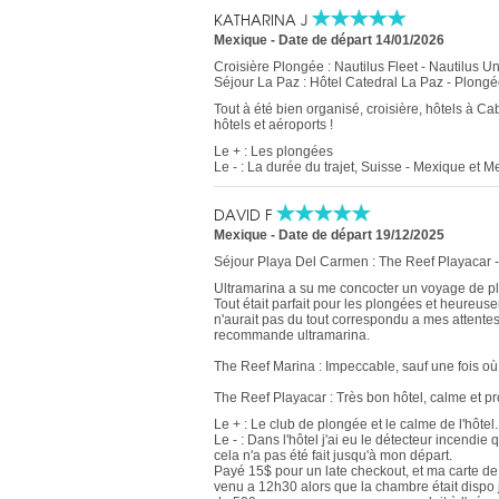
KATHARINA J
Mexique
-
Date de départ 14/01/2026
Croisière Plongée : Nautilus Fleet - Nautilus 
Séjour La Paz : Hôtel Catedral La Paz - Plongé
Tout à été bien organisé, croisière, hôtels à Ca
hôtels et aéroports !
Le + : Les plongées
Le - : La durée du trajet, Suisse - Mexique et 
DAVID F
Mexique
-
Date de départ 19/12/2025
Séjour Playa Del Carmen : The Reef Playacar 
Ultramarina a su me concocter un voyage de p
Tout était parfait pour les plongées et heureus
n'aurait pas du tout correspondu a mes attentes. 
recommande ultramarina.
The Reef Marina : Impeccable, sauf une fois où
The Reef Playacar : Très bon hôtel, calme et p
Le + : Le club de plongée et le calme de l'hôtel.
Le - : Dans l'hôtel j'ai eu le détecteur incendie 
cela n'a pas été fait jusqu'à mon départ.
Payé 15$ pour un late checkout, et ma carte de
venu a 12h30 alors que la chambre était dispo jus