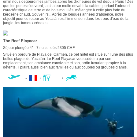
enfin nous dégourdir les jambes après les dix heures de vol depuis Paris ! Dès
que les portes s’ouvrent, la chaleur moite envahit la cabine, portant l’odeur si
caractéristique de terre et de bois mouillés, mélangée à celle plus forte du
kérosène chaud. Souvenirs... Après de longues années d’absence, notre
objectif pour ce retour au Yucatán est l’immersion dans les trous d’eau de la
jungle, les fameux cénotes.
The Reef Playacar
Séjour plongée 4* - 7 nuits - dès 2305 CHF
Situé en bordure de Playa del Carmen, ce bel hôtel est situé sur l’une des plus
belles plages du Yucatán. Le Reef Playacar vous séduira par son
emplacement, son ambiance conviviale et son jardin luxuriant propice à la
détente. Il plaira aussi bien aux familles qu’aux couples ou groupes d’amis.