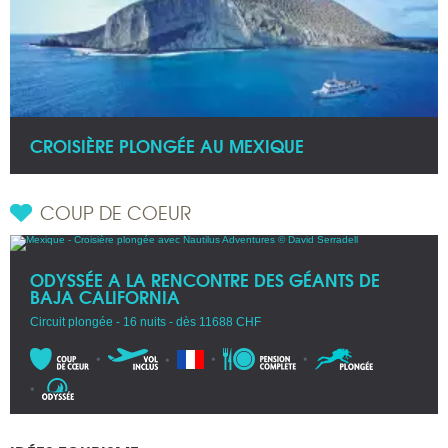
CROISIÈRE PLONGÉE AU MEXIQUE
COUP DE COEUR
ODYSSÉE A LA RENCONTRE DES GÉANTS DE
BAJA CALIFORNIA
Circuit plongée - 16 nuits - dès 11688 CHF