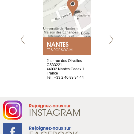
NEUVE
NANTES
GENÈV
ET SIÈGE SOCIAL
a-shop
2 ter rue des Olivettes
rue de Montc
el, 106
CS33221
1207 Genèv
neuve
44032 Nantes Cedex 1
Suisse
France
Tel : +41 22 
1 965 65 00
Tel : +33 2 40 89 34 44
Rejoignez-nous sur
INSTAGRAM
Rejoignez-nous sur