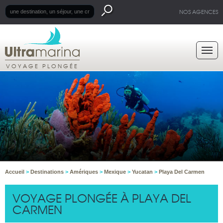
NOS AGENCES
VOYAGE PLONGÉE
Accueil
>
Destinations
>
Amériques
>
Mexique
>
Yucatan
>
Playa Del Carmen
VOYAGE PLONGÉE À PLAYA DEL
CARMEN