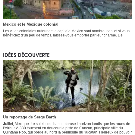
Mexico et le Mexique colonial
Les villes coloniales autour de la capitale Mexico sont nombreuses, et si vous
bénéficiez d’un peu de temps, laissez-vous emporter par leur charme. De ...
IDÉES DÉCOUVERTE
Un reportage de Serge Barth
J
uillet, Mexique. Le soleil couchant embrase l’horizon tandis que les roues de
l’Airbus A-330 touchent en douceur la piste de Cancun, principale ville du
Quintana Roo, qui borde au nord la péninsule du Yucatan. Heureux de pouvoir