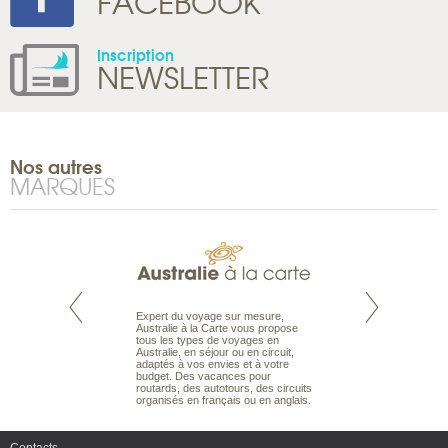
FACEBOOK
Inscription
NEWSLETTER
Nos autres
MARQUES
te est le spécialiste
Expert du voyage sur mesure,
Parce qu'ils sont
 le Pacifique.
Australie à la Carte vous propose
passionnés d’anim
bout du monde, en
tous les types de voyages en
sauvage, l'équipe d
sière, pour
Australie, en séjour ou en circuit,
carte comprend vos
ples et des îles
adaptés à vos envies et à votre
à votre service so
prenants, en hôtels
budget. Des vacances pour
voyage à la carte 
dans des pensions
routards, des autotours, des circuits
bâtir un safari à l
organisés en français ou en anglais.
envies.
Contacts