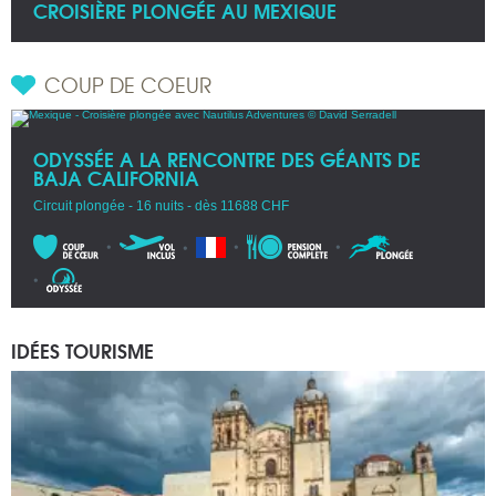
CROISIÈRE PLONGÉE AU MEXIQUE
COUP DE COEUR
ODYSSÉE A LA RENCONTRE DES GÉANTS DE
BAJA CALIFORNIA
Circuit plongée - 16 nuits - dès 11688 CHF
IDÉES TOURISME