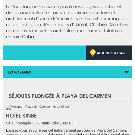
Le Yucatan, ne se résume pas à des plages blanches et
des beaux récifs, c’est aussi un patrimoine culturel et
architectural d’une extrême richesse. Il serait dommage de
ne pas visiter les cités antiques
d’Uxmal
,
Chichen Itza
et les
nombreuses merveilles archéologiques comme
Tulum
ou
encore
Coba.
AFFICHER LA CARTE
LES VOYAGES
SÉJOURS PLONGÉE À PLAYA DEL CARMEN
HOTEL KINBE
Séjour plongée 3* - 7 nuits - dès 1802 CHF
Laissez-vous séduire par cet hébergement au cœur de Playa del Carmen,
à quelques mètres du bord de mer. L’hôtel Kinbe est un établissement plein