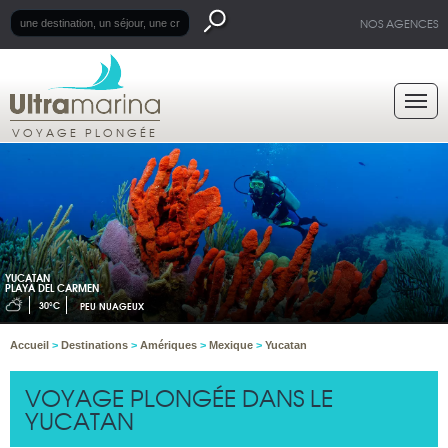
NOS AGENCES
VOYAGE PLONGÉE
YUCATAN
PLAYA DEL CARMEN
30°C
PEU NUAGEUX
Accueil
>
Destinations
>
Amériques
>
Mexique
>
Yucatan
VOYAGE PLONGÉE DANS LE
YUCATAN