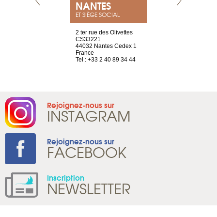
NEUVE
NANTES
GENÈV
ET SIÈGE SOCIAL
a-shop
2 ter rue des Olivettes
rue de Montc
el, 106
CS33221
1207 Genèv
neuve
44032 Nantes Cedex 1
Suisse
France
Tel : +41 22 
1 965 65 00
Tel : +33 2 40 89 34 44
Rejoignez-nous sur
INSTAGRAM
Rejoignez-nous sur
FACEBOOK
Inscription
NEWSLETTER