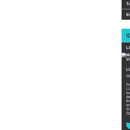
T
E
I
L
LU
Sé
Pr
LU
su
de
fi
le
Si
Sp