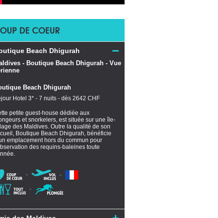
OUP DE COEUR
outique Beach Dhigurah
outique Beach Dhigurah
jour Hotel 3* - 7 nuits - dès 2642 CHF
tte petite guest-house dédiée aux
ongeurs et snorkelers, est située sur une île-
llage des Maldives. Outre la qualité de son
cueil, Boutique Beach Dhigurah, bénéficie
un emplacement hors du commun pour
observation des requins-baleines toute
année.