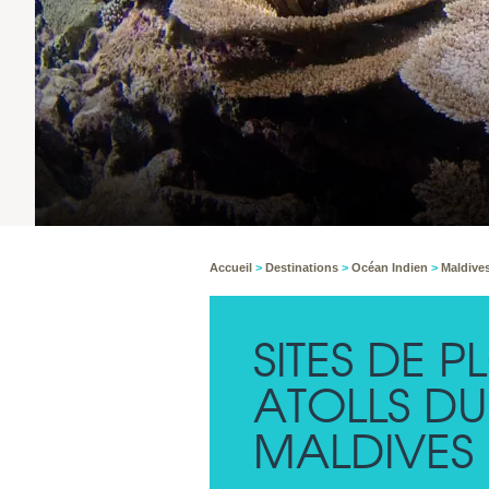
Accueil
>
Destinations
>
Océan Indien
>
Maldive
SITES DE 
ATOLLS DU
MALDIVES