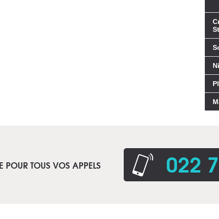
C
St
S
N
P
M
022 7
E POUR TOUS VOS APPELS