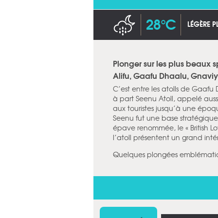
28°C
LÉGÈRE P
Plonger sur les plus beaux 
Alifu, Gaafu Dhaalu, Gnavi
C’est entre les atolls de Gaaf
à part Seenu Atoll, appelé aussi 
aux touristes jusqu’à une épo
Seenu fut une base stratégique 
épave renommée, le « British Lo
l’atoll présentent un grand int
Quelques plongées emblématiqu