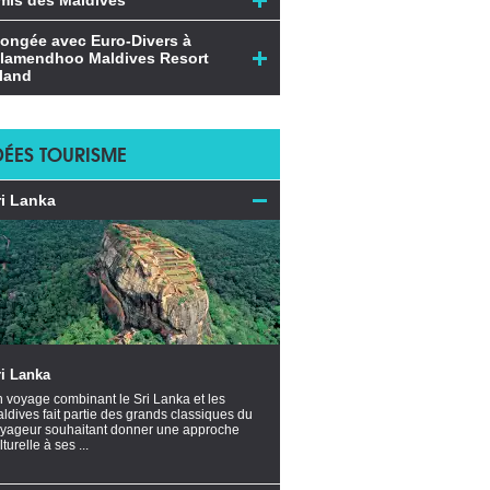
mis des Maldives
longée avec Euro-Divers à
ilamendhoo Maldives Resort
sland
DÉES TOURISME
ri Lanka
ri Lanka
 voyage combinant le Sri Lanka et les
ldives fait partie des grands classiques du
yageur souhaitant donner une approche
lturelle à ses ...