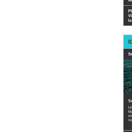
A
P
V
I
I
S
S
Un
Ma
vo
cu