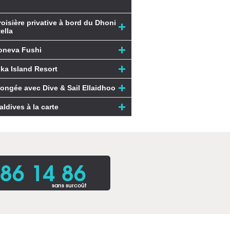
roisière privative à bord du Dhoni
ella
oneva Fushi
ika Island Resort
longée avec Dive & Sail Ellaidhoo
aldives à la carte
86 14 86
sans surcoût