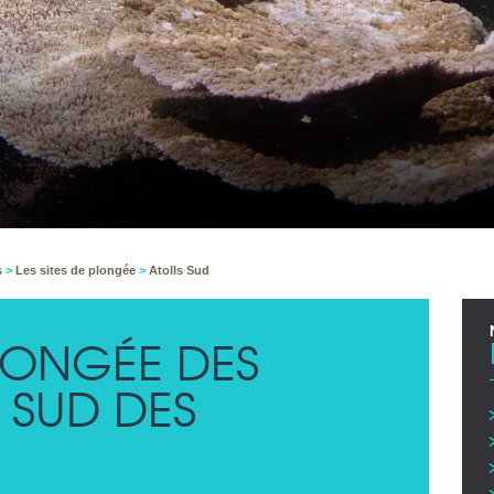
s
>
Les sites de plongée
>
Atolls Sud
PLONGÉE DES
 SUD DES