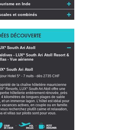
ourisme en Inde
scales et combinés
DÉES DÉCOUVERTE
UX* South Ari Atoll
X* South Ari Atoll
jour Hotel 5* - 7 nuits - dès 2735 CHF
opriété de la chaîne hôtelière mauricienne
X* Resorts, LUX* South Ari Atoll offre une
perbe hôtellerie entièrement rénovée, près
 4 kilomètres de longues plages de sable
n, et un immense lagon. L’hôtel est idéal pour
s vacances actives, en couple ou en famille.
 vous recherchez plutôt calme et relaxation,
a et villas sur pilotis sont pour vous.