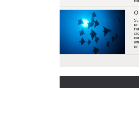
of
O
Su
un
l’a
cr
co
att
un 