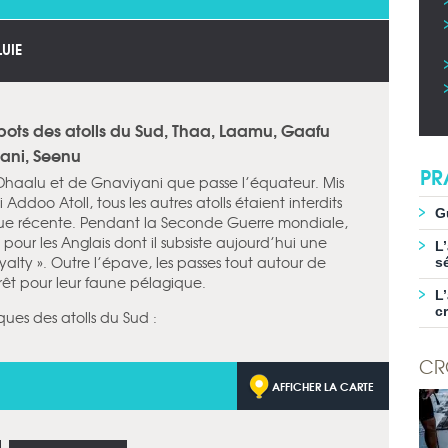
LUIE
spots des atolls du Sud, Thaa, Laamu, Gaafu
yani, Seenu
PR
u Dhaalu et de Gnaviyani que passe l’équateur. Mis
Addoo Atoll, tous les autres atolls étaient interdits
G
que récente. Pendant la Seconde Guerre mondiale,
pour les Anglais dont il subsiste aujourd’hui une
L
yalty ». Outre l’épave, les passes tout autour de
s
érêt pour leur faune pélagique.
L
c
es des atolls du Sud :
CR
AFFICHER LA CARTE