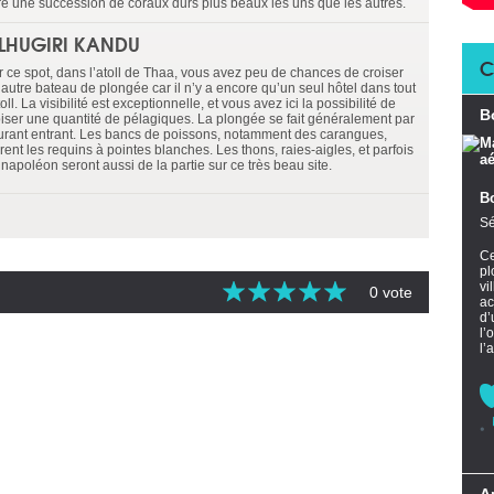
fre une succession de coraux durs plus beaux les uns que les autres.
LHUGIRI KANDU
C
r ce spot, dans l’atoll de Thaa, vous avez peu de chances de croiser
 autre bateau de plongée car il n’y a encore qu’un seul hôtel dans tout
toll. La visibilité est exceptionnelle, et vous avez ici la possibilité de
B
oiser une quantité de pélagiques. La plongée se fait généralement par
urant entrant. Les bancs de poissons, notamment des carangues,
irent les requins à pointes blanches. Les thons, raies-aigles, et parfois
napoléon seront aussi de la partie sur ce très beau site.
B
Sé
Ce
pl
vi
0 vote
ac
d’
l’
l’