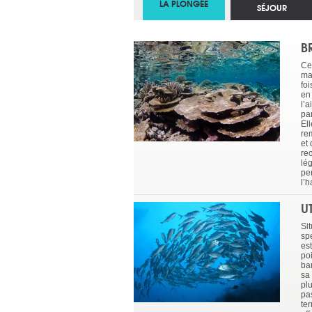
LA PLONGÉE
SÉJOUR
B
Ce 
ma
fo
en
l’
pa
El
rem
et 
rec
lég
per
l’
U
Si
sp
es
po
ba
sa 
plu
pa
ter