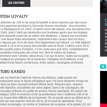
LES CENTRES
RITISH LOYALTY
pétrolier de 140 m de long fut torpillé à deux reprises par des sous-
rins japonais pendant la Seconde Guerre mondiale : une première
is à Madagascar en 1942, et après avoir été réparé, une deuxième fois
I
 1944, dans l’atoll qui deviendra son tombeau après que les Anglais
d
aient sabordé avant de se retirer des Maldives. L’épave est colonisée
f
r une faune fixée abondante, notamment des coraux durs et mous.
A
le repose par 33 m de fond, très légèrement sur tribord. Le côté bâbord
M
onte à 16 m et la proue est orientée vers le Nord. L’hélice est à 28 m
b
des quatre pales d’origine, il n’en reste plus que trois, complètement
p
ouvertes d’arbustes de corail noir. Vers le milieu du bateau,
èrement vers l’arrière, deux trous, l’un sur le pont, l’autre sur la quille,
mettent au plongeur de le traverser. Véritable récif artificiel, il est
habitat d’une faune nombreuse, entre autres, carangues et tortues.
TTURU KANDU
tuée au Nord de l’atoll de Seenu (ou Addoo), cette passe est
ectaculaire pour la faune pélagique que l’on peut observer lorsqu’on
t face au bleu courant rentrant (Nord-Sud). Requins gris, requins
inte blanche, escadrilles de raies-aigles, bancs de carangues, de
rracudas et thons en quête de proies, font le spectacle. En raison de
largeur (300 m environ) et de sa profondeur vers l’extérieur (40 m et
s), il peut être difficile de la traverser. On se poste alors au début de la
sse sur une marche vers les 30 m, et on jouit du spectacle. Pour
miner la plongée, on rentre à l’intérieur de la passe, et le platier (11 m)