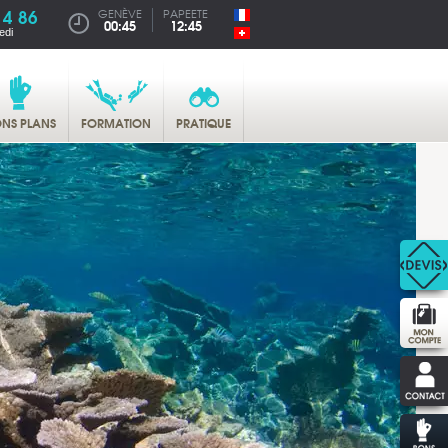
14 86
GENÈVE
PAPEETE
00:45
12:45
edi
NS PLANS
FORMATION
PRATIQUE