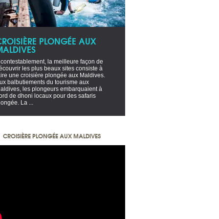
CROISIÈRE PLONGÉE AUX
MALDIVES
ncontestablement, la meilleure façon de
écouvrir les plus beaux sites consiste à
aire une croisière plongée aux Maldives.
ux balbutiements du tourisme aux
aldives, les plongeurs embarquaient à
ord de dhoni locaux pour des safaris
longée. La ...
CROISIÈRE PLONGÉE AUX MALDIVES