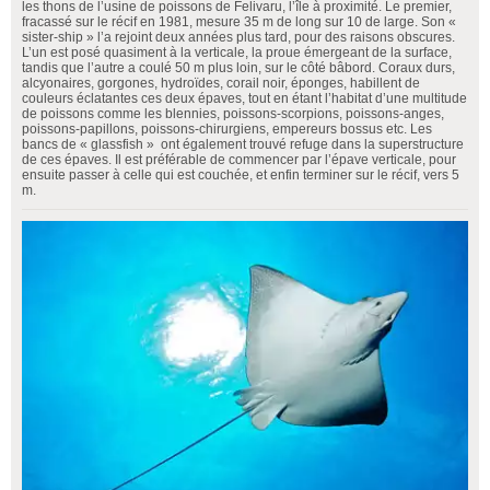
les thons de l’usine de poissons de Felivaru, l’île à proximité. Le premier,
fracassé sur le récif en 1981, mesure 35 m de long sur 10 de large. Son «
sister-ship » l’a rejoint deux années plus tard, pour des raisons obscures.
L’un est posé quasiment à la verticale, la proue émergeant de la surface,
tandis que l’autre a coulé 50 m plus loin, sur le côté bâbord. Coraux durs,
alcyonaires, gorgones, hydroïdes, corail noir, éponges, habillent de
couleurs éclatantes ces deux épaves, tout en étant l’habitat d’une multitude
de poissons comme les blennies, poissons-scorpions, poissons-anges,
poissons-papillons, poissons-chirurgiens, empereurs bossus etc. Les
bancs de « glassfish » ont également trouvé refuge dans la superstructure
de ces épaves. Il est préférable de commencer par l’épave verticale, pour
ensuite passer à celle qui est couchée, et enfin terminer sur le récif, vers 5
m.