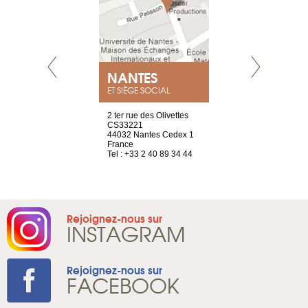
NEUVE
NANTES
GENÈV
ET SIÈGE SOCIAL
a-shop
2 ter rue des Olivettes
rue de Montc
el, 106
CS33221
1207 Genèv
neuve
44032 Nantes Cedex 1
Suisse
France
Tel : +41 22 
1 965 65 00
Tel : +33 2 40 89 34 44
Rejoignez-nous sur
INSTAGRAM
Rejoignez-nous sur
FACEBOOK