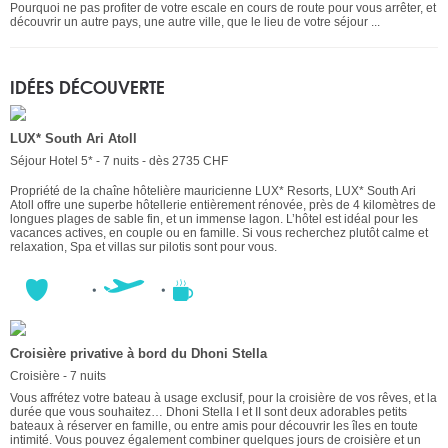
Pourquoi ne pas profiter de votre escale en cours de route pour vous arrêter, et
découvrir un autre pays, une autre ville, que le lieu de votre séjour ...
IDÉES DÉCOUVERTE
LUX* South Ari Atoll
Séjour Hotel 5* - 7 nuits - dès 2735 CHF
Propriété de la chaîne hôtelière mauricienne LUX* Resorts, LUX* South Ari
Atoll offre une superbe hôtellerie entièrement rénovée, près de 4 kilomètres de
longues plages de sable fin, et un immense lagon. L’hôtel est idéal pour les
vacances actives, en couple ou en famille. Si vous recherchez plutôt calme et
relaxation, Spa et villas sur pilotis sont pour vous.
Croisière privative à bord du Dhoni Stella
Croisière - 7 nuits
Vous affrétez votre bateau à usage exclusif, pour la croisière de vos rêves, et la
durée que vous souhaitez… Dhoni Stella I et II sont deux adorables petits
bateaux à réserver en famille, ou entre amis pour découvrir les îles en toute
intimité. Vous pouvez également combiner quelques jours de croisière et un