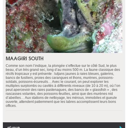
MAAGIRI SOUTH
Comme son nom l’indique, la plongée s’effectue sur le côté Sud, le plus
beau, d’un très grand sec, long d’au moins 500 m. La faune classique des
récifs tropicaux y est présente : lutjans jaunes à raies bleues, gaterins,
bancs de fusiliers, proies des carangues et thons, murènes, poissons-
soldats, poissons-écureuils… Avec le courant, on peut explorer les
multiples surplombs ou cavités à différents niveaux (de 10 à 20 m), où l’on
peut apercevoir des raies pastenagues, des bancs de « glassfish » , des
rascasses volantes, des poissons-feuilles, ainsi que des murènes nid
d’abeilles… Aux stations de nettoyage, les mérous, immobiles et gueule
ouverte, attendent patiemment que les labres accomplissent leurs bons
offices.
SÉJOUR