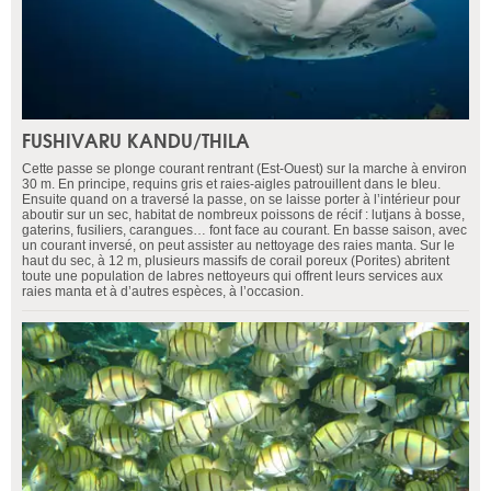
FUSHIVARU KANDU/THILA
Cette passe se plonge courant rentrant (Est-Ouest) sur la marche à environ
30 m. En principe, requins gris et raies-aigles patrouillent dans le bleu.
Ensuite quand on a traversé la passe, on se laisse porter à l’intérieur pour
aboutir sur un sec, habitat de nombreux poissons de récif : lutjans à bosse,
gaterins, fusiliers, carangues… font face au courant. En basse saison, avec
un courant inversé, on peut assister au nettoyage des raies manta. Sur le
haut du sec, à 12 m, plusieurs massifs de corail poreux (Porites) abritent
toute une population de labres nettoyeurs qui offrent leurs services aux
raies manta et à d’autres espèces, à l’occasion.