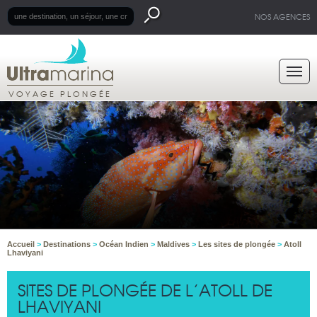
NOS AGENCES
VOYAGE PLONGÉE
Accueil
>
Destinations
>
Océan Indien
>
Maldives
>
Les sites de plongée
>
Atoll
Lhaviyani
SITES DE PLONGÉE DE L’ATOLL DE
LHAVIYANI