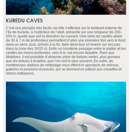
KUREDU CAVES
C’est une plongée très facile car elle s’effectue sur le tombant externe de
l’île de Kuredu, à l’extérieur de l’atoll, présente sur une longueur de 200-
250 m, quelle que soit la direction du courant. Une série de cavités allant
de 30 à 7 m de profondeur permettent d’aller une première fois vers le fond
dans un sens, puis, arrivés à la fin, faire demi-tour et revenir sur ses pas
dans la zone des 10/15 m. Enfin un troisième passage entre le platier et les
cavités les moins profondes, vers 8 m, est encore faisable. Rare aux
Maldives, il est possible d’observer plein de tortues vertes, plus grosses
que les tortues à écailles, que l’on voit le plus souvent. En outre, de
nombreuses stations de nettoyage vous offrent le spectacle de mérous,
gaterins et poissons-écureuils, qui se donnent en pâture aux crevettes et
labres nettoyeurs.