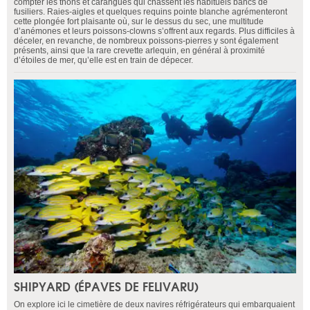
compter les thons et carangues qui chassent les habituels bancs de
fusiliers. Raies-aigles et quelques requins pointe blanche agrémenteront
cette plongée fort plaisante où, sur le dessus du sec, une multitude
d’anémones et leurs poissons-clowns s’offrent aux regards. Plus difficiles à
déceler, en revanche, de nombreux poissons-pierres y sont également
présents, ainsi que la rare crevette arlequin, en général à proximité
d’étoiles de mer, qu’elle est en train de dépecer.
SHIPYARD (ÉPAVES DE FELIVARU)
On explore ici le cimetière de deux navires réfrigérateurs qui embarquaient