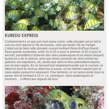
KUREDU EXPRESS
Contrairement à ce que son nom laisse croire, cette plongée est en fait le
coin du récif opposé à l’île de Kuredu, celui qui borde l’île de Fahigili.
L’idéal est de faire cette plongée courant rentrant (Nord-Est/Sud-Ouest).
Deux grands surplombs, entre 15 et 25 m pour le premier, et 20 m pour le
second, permettent d’observer des raies pastenagues et un requin-léopard
quand on a de la chance, ainsi que divers poissons de récif comme les
gaterins, les napoléons, etc, tandis que dans le bleu patrouillent requins
gris et raies-aigles. En se laissant tout simplement porter par le courant, on
atteint le bord du récif au début de la passe, où les mêmes requins gris et
raies-aigles passent et repassent. Pour terminer, on se laisse porter dans la
passe vers le tombant à 10 m. Là, carangues, raies pastenagues et
murènes… s’offrent aux regards de tous.