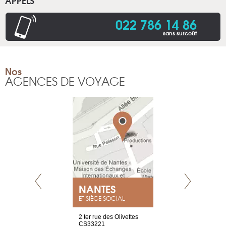
APPELS
022 786 14 86
sans surcoût
Nos
AGENCES DE VOYAGE
NEUVE
NANTES
GENÈV
ET SIÈGE SOCIAL
a-shop
2 ter rue des Olivettes
rue de Montc
el, 106
CS33221
1207 Genèv