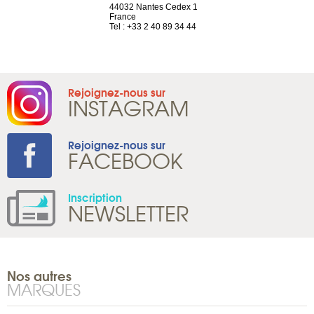
neuve
44032 Nantes Cedex 1
Suisse
France
Tel : +41 22 
1 965 65 00
Tel : +33 2 40 89 34 44
Rejoignez-nous sur
INSTAGRAM
Rejoignez-nous sur
FACEBOOK
Inscription
NEWSLETTER
Nos autres
MARQUES