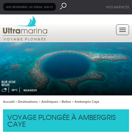
NOS AGENCES
VOYAGE PLONGÉE
BLUE HOLE
BELIZE
28°C
NUAGEUX
Accueil
>
Destinations
>
Amériques
>
Belize
>
Ambergris Caye
VOYAGE PLONGÉE À AMBERGRIS
CAYE