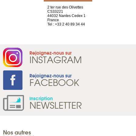
a-shop
2 ter rue des Olivettes
rue de Montc
el, 106
CS33221
1207 Genèv
neuve
44032 Nantes Cedex 1
Suisse
France
Tel : +41 22 
1 965 65 00
Tel : +33 2 40 89 34 44
Rejoignez-nous sur
INSTAGRAM
Rejoignez-nous sur
FACEBOOK
Inscription
NEWSLETTER
Nos autres