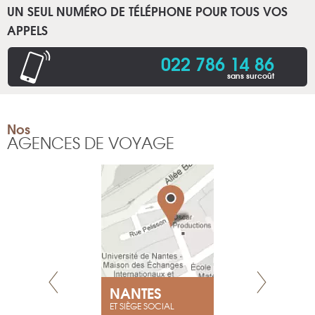
UN SEUL NUMÉRO DE TÉLÉPHONE POUR TOUS VOS
APPELS
022 786 14 86
sans surcoût
Nos
AGENCES DE VOYAGE
NEUVE
NANTES
GENÈV
ET SIÈGE SOCIAL