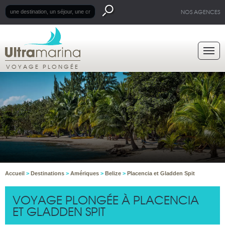
NOS AGENCES
VOYAGE PLONGÉE
Accueil
>
Destinations
>
Amériques
>
Belize
>
Placencia et Gladden Spit
VOYAGE PLONGÉE À PLACENCIA
ET GLADDEN SPIT