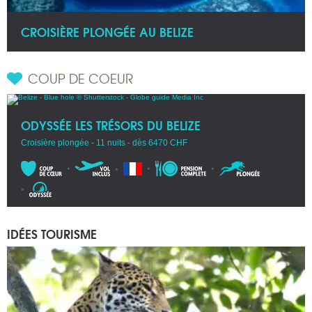
CROISIÈRE PLONGÉE AU BELIZE
COUP DE COEUR
ODYSSÉE LES TRÉSORS DU BELIZE
Croisière plongée - 11 nuits - dès 6470 CHF
IDÉES TOURISME